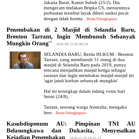
Jakarta Barat, Kamis Subuh (25/2). Dia
mengecam tindakan Bripka CS, menurutnya
perbuatan tersebut layak diberi sanksi pecat
dengan tidak horma
...
Berita Selengkapnya
Penembakan di 2 Masjid di Selandia Baru,
Brenton Tarrant, Ingin 'Membunuh Sebanyak
Mungkin Orang''
|
2020-08-25 01:00:29
SELANDIA BARU, Berita HUKUM - Brenton
Tarrant, yang membunuh 51 orang di dua
masjid di Selandia Baru pada 2019, punya
rencana menjadikan masjid ketiga sebagai
sasaran dan ingin membakar masjid-masjid ini
'agar jatuh korban sebanyak mungkin'.
Hal ini terungkap dalam sidang vonis hari
Senin (24/8).
Tarrant, seorang warga Australia, mengaku
bers
...
Berita Selengkapnya
Kasubdispenum AU: Pimpinan TNI AU
Belasungkawa dan Dukacita, Menyesalkan
Kejadian Penembakan
|
2018-12-26 14:11:33