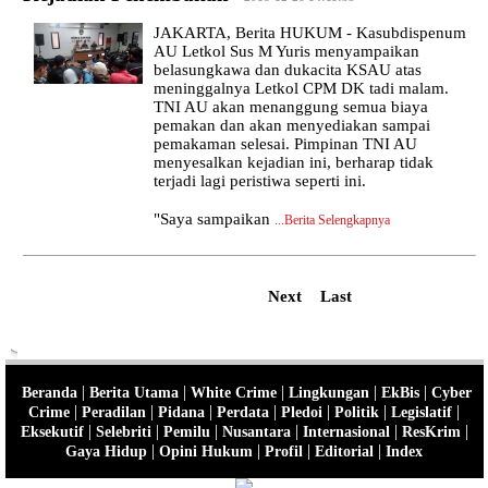
JAKARTA, Berita HUKUM - Kasubdispenum
AU Letkol Sus M Yuris menyampaikan
belasungkawa dan dukacita KSAU atas
meninggalnya Letkol CPM DK tadi malam.
TNI AU akan menanggung semua biaya
pemakan dan akan menyediakan sampai
pemakaman selesai. Pimpinan TNI AU
menyesalkan kejadian ini, berharap tidak
terjadi lagi peristiwa seperti ini.
"Saya sampaikan
...
Berita Selengkapnya
Next
Last
|
|
|
|
|
Beranda
Berita Utama
White Crime
Lingkungan
EkBis
Cyber
|
|
|
|
|
|
|
Crime
Peradilan
Pidana
Perdata
Pledoi
Politik
Legislatif
|
|
|
|
|
|
Eksekutif
Selebriti
Pemilu
Nusantara
Internasional
ResKrim
|
|
|
|
Gaya Hidup
Opini Hukum
Profil
Editorial
Index