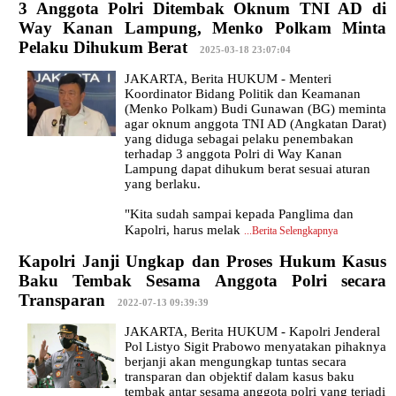
3 Anggota Polri Ditembak Oknum TNI AD di
Way Kanan Lampung, Menko Polkam Minta
Pelaku Dihukum Berat
|
2025-03-18 23:07:04
JAKARTA, Berita HUKUM - Menteri
Koordinator Bidang Politik dan Keamanan
(Menko Polkam) Budi Gunawan (BG) meminta
agar oknum anggota TNI AD (Angkatan Darat)
yang diduga sebagai pelaku penembakan
terhadap 3 anggota Polri di Way Kanan
Lampung dapat dihukum berat sesuai aturan
yang berlaku.
"Kita sudah sampai kepada Panglima dan
Kapolri, harus melak
...
Berita Selengkapnya
Kapolri Janji Ungkap dan Proses Hukum Kasus
Baku Tembak Sesama Anggota Polri secara
Transparan
|
2022-07-13 09:39:39
JAKARTA, Berita HUKUM - Kapolri Jenderal
Pol Listyo Sigit Prabowo menyatakan pihaknya
berjanji akan mengungkap tuntas secara
transparan dan objektif dalam kasus baku
tembak antar sesama anggota polri yang terjadi