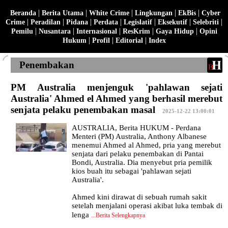
|
|
|
|
|
Beranda
Berita Utama
White Crime
Lingkungan
EkBis
Cyber
|
|
|
|
|
|
|
Crime
Peradilan
Pidana
Perdata
Legislatif
Eksekutif
Selebriti
|
|
|
|
|
Pemilu
Nusantara
Internasional
ResKrim
Gaya Hidup
Opini
|
|
|
Hukum
Profil
Editorial
Index
Penembakan
PM Australia menjenguk 'pahlawan sejati
Australia' Ahmed el Ahmed yang berhasil merebut
senjata pelaku penembakan masal
|
2025-12-22 13:00:01
AUSTRALIA, Berita HUKUM - Perdana
Menteri (PM) Australia, Anthony Albanese
menemui Ahmed al Ahmed, pria yang merebut
senjata dari pelaku penembakan di Pantai
Bondi, Australia. Dia menyebut pria pemilik
kios buah itu sebagai 'pahlawan sejati
Australia'.
Ahmed kini dirawat di sebuah rumah sakit
setelah menjalani operasi akibat luka tembak di
lenga
...
Berita Selengkapnya