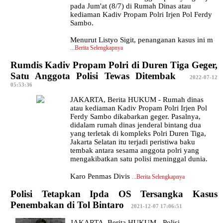
pada Jum'at (8/7) di Rumah Dinas atau
kediaman Kadiv Propam Polri Irjen Pol Ferdy
Sambo.
Menurut Listyo Sigit, penanganan kasus ini m
...
Berita Selengkapnya
Rumdis Kadiv Propam Polri di Duren Tiga Geger,
Satu Anggota Polisi Tewas Ditembak
|
2022-07-12
05:53:36
JAKARTA, Berita HUKUM - Rumah dinas
atau kediaman Kadiv Propam Polri Irjen Pol
Ferdy Sambo dikabarkan geger. Pasalnya,
didalam rumah dinas jenderal bintang dua
yang terletak di kompleks Polri Duren Tiga,
Jakarta Selatan itu terjadi peristiwa baku
tembak antara sesama anggota polri yang
mengakibatkan satu polisi meninggal dunia.
Karo Penmas Divis
...
Berita Selengkapnya
Polisi Tetapkan Ipda OS Tersangka Kasus
Penembakan di Tol Bintaro
|
2021-12-07 17:06:51
JAKARTA, Berita HUKUM - Polisi