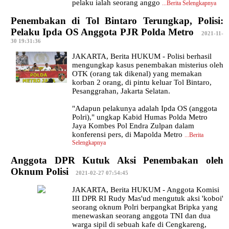
pelaku ialah seorang anggo
...
Berita Selengkapnya
Penembakan di Tol Bintaro Terungkap, Polisi:
Pelaku Ipda OS Anggota PJR Polda Metro
|
2021-11-
30 19:31:36
JAKARTA, Berita HUKUM - Polisi berhasil
mengungkap kasus penembakan misterius oleh
OTK (orang tak dikenal) yang memakan
korban 2 orang, di pintu keluar Tol Bintaro,
Pesanggrahan, Jakarta Selatan.
"Adapun pelakunya adalah Ipda OS (anggota
Polri)," ungkap Kabid Humas Polda Metro
Jaya Kombes Pol Endra Zulpan dalam
konferensi pers, di Mapolda Metro
...
Berita
Selengkapnya
Anggota DPR Kutuk Aksi Penembakan oleh
Oknum Polisi
|
2021-02-27 07:54:45
JAKARTA, Berita HUKUM - Anggota Komisi
III DPR RI Rudy Mas'ud mengutuk aksi 'koboi'
seorang oknum Polri berpangkat Bripka yang
menewaskan seorang anggota TNI dan dua
warga sipil di sebuah kafe di Cengkareng,