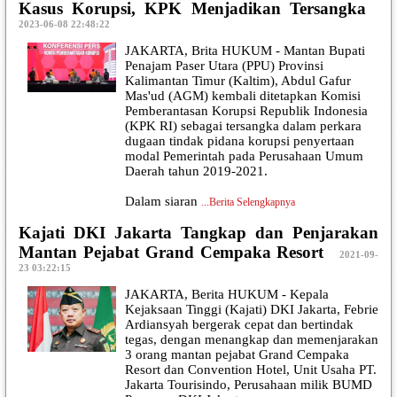
Kasus Korupsi, KPK Menjadikan Tersangka
|
2023-06-08 22:48:22
JAKARTA, Brita HUKUM - Mantan Bupati
Penajam Paser Utara (PPU) Provinsi
Kalimantan Timur (Kaltim), Abdul Gafur
Mas'ud (AGM) kembali ditetapkan Komisi
Pemberantasan Korupsi Republik Indonesia
(KPK RI) sebagai tersangka dalam perkara
dugaan tindak pidana korupsi penyertaan
modal Pemerintah pada Perusahaan Umum
Daerah tahun 2019-2021.
Dalam siaran
...
Berita Selengkapnya
Kajati DKI Jakarta Tangkap dan Penjarakan
Mantan Pejabat Grand Cempaka Resort
|
2021-09-
23 03:22:15
JAKARTA, Berita HUKUM - Kepala
Kejaksaan Tinggi (Kajati) DKI Jakarta, Febrie
Ardiansyah bergerak cepat dan bertindak
tegas, dengan menangkap dan memenjarakan
3 orang mantan pejabat Grand Cempaka
Resort dan Convention Hotel, Unit Usaha PT.
Jakarta Tourisindo, Perusahaan milik BUMD