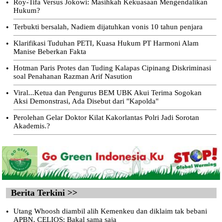
•
Roy-Tifa Versus Jokowi: Masihkah Kekuasaan Mengendalikan
Hukum?
•
Terbukti bersalah, Nadiem dijatuhkan vonis 10 tahun penjara
•
Klarifikasi Tuduhan PETI, Kuasa Hukum PT Harmoni Alam
Manise Beberkan Fakta
•
Hotman Paris Protes dan Tuding Kalapas Cipinang Diskriminasi
soal Penahanan Razman Arif Nasution
•
Viral...Ketua dan Pengurus BEM UBK Akui Terima Sogokan
Aksi Demonstrasi, Ada Disebut dari "Kapolda"
•
Perolehan Gelar Doktor Kilat Kakorlantas Polri Jadi Sorotan
Akademis.?
Berita Terkini >>
•
Utang Whoosh diambil alih Kemenkeu dan diklaim tak bebani
APBN, CELIOS: Bakal sama saja