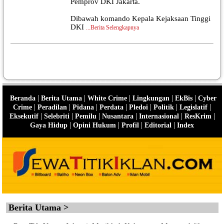
Pemprov DKI Jakarta.
Dibawah komando Kepala Kejaksaan Tinggi
DKI
...
Berita Selengkapnya
|
|
|
|
|
Beranda
Berita Utama
White Crime
Lingkungan
EkBis
Cyber
|
|
|
|
|
|
|
Crime
Peradilan
Pidana
Perdata
Pledoi
Politik
Legislatif
|
|
|
|
|
|
Eksekutif
Selebriti
Pemilu
Nusantara
Internasional
ResKrim
|
|
|
|
Gaya Hidup
Opini Hukum
Profil
Editorial
Index
Berita Utama >