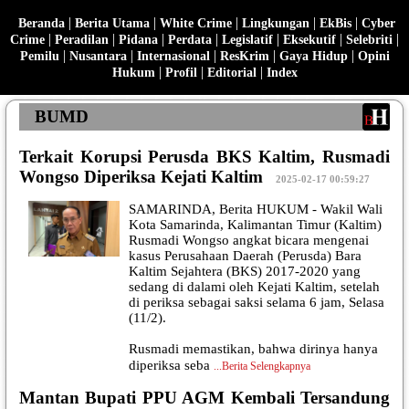
|
|
|
|
|
Beranda
Berita Utama
White Crime
Lingkungan
EkBis
Cyber
|
|
|
|
|
|
|
Crime
Peradilan
Pidana
Perdata
Legislatif
Eksekutif
Selebriti
|
|
|
|
|
Pemilu
Nusantara
Internasional
ResKrim
Gaya Hidup
Opini
|
|
|
Hukum
Profil
Editorial
Index
BUMD
Terkait Korupsi Perusda BKS Kaltim, Rusmadi
Wongso Diperiksa Kejati Kaltim
|
2025-02-17 00:59:27
SAMARINDA, Berita HUKUM - Wakil Wali
Kota Samarinda, Kalimantan Timur (Kaltim)
Rusmadi Wongso angkat bicara mengenai
kasus Perusahaan Daerah (Perusda) Bara
Kaltim Sejahtera (BKS) 2017-2020 yang
sedang di dalami oleh Kejati Kaltim, setelah
di periksa sebagai saksi selama 6 jam, Selasa
(11/2).
Rusmadi memastikan, bahwa dirinya hanya
diperiksa seba
...
Berita Selengkapnya
Mantan Bupati PPU AGM Kembali Tersandung