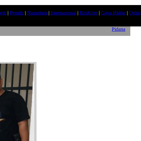
riti
|
Pemilu
|
Nusantara
|
Internasional
|
ResKrim
|
Gaya Hidup
|
Opini
Pidana