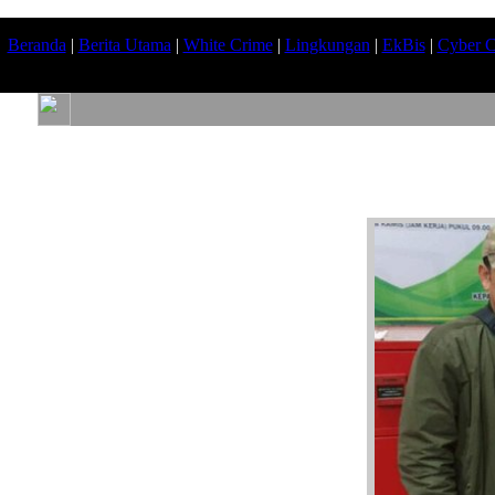
Beranda
|
Berita Utama
|
White Crime
|
Lingkungan
|
EkBis
|
Cyber C