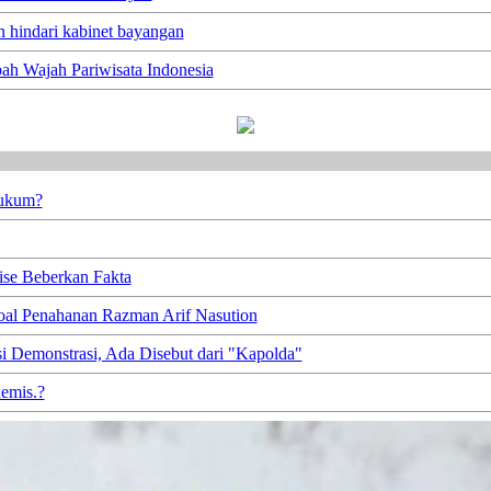
n hindari kabinet bayangan
h Wajah Pariwisata Indonesia
Hukum?
se Beberkan Fakta
soal Penahanan Razman Arif Nasution
 Demonstrasi, Ada Disebut dari "Kapolda"
demis.?