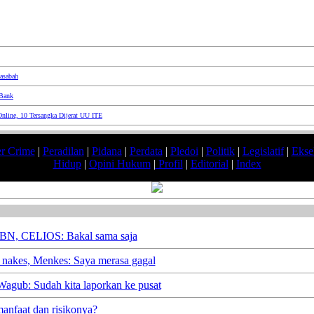
asabah
 Bank
nline, 10 Tersangka Dijerat UU ITE
r Crime
|
Peradilan
|
Pidana
|
Perdata
|
Pledoi
|
Politik
|
Legislatif
|
Ekse
Hidup
|
Opini Hukum
|
Profil
|
Editorial
|
Index
PBN, CELIOS: Bakal sama saja
 nakes, Menkes: Saya merasa gagal
agub: Sudah kita laporkan ke pusat
manfaat dan risikonya?