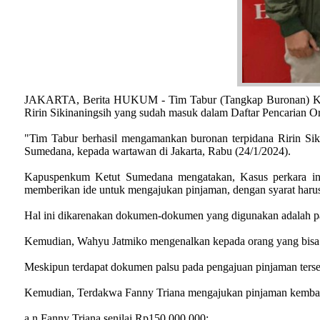
JAKARTA, Berita HUKUM - Tim Tabur (Tangkap Buronan) Kejak
Ririn Sikinaningsih yang sudah masuk dalam Daftar Pencarian O
"Tim Tabur berhasil mengamankan buronan terpidana Ririn Siki
Sumedana, kepada wartawan di Jakarta, Rabu (24/1/2024).
Kapuspenkum Ketut Sumedana mengatakan, Kasus perkara ini
memberikan ide untuk mengajukan pinjaman, dengan syarat harus
Hal ini dikarenakan dokumen-dokumen yang digunakan adalah pal
Kemudian, Wahyu Jatmiko mengenalkan kepada orang yang bisa m
Meskipun terdapat dokumen palsu pada pengajuan pinjaman terseb
Kemudian, Terdakwa Fanny Triana mengajukan pinjaman kembali
a.n Fanny Triana senilai Rp150.000.000;