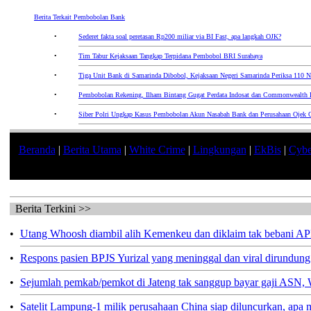
Berita Terkait Pembobolan Bank
•
Sederet fakta soal peretasan Rp200 miliar via BI Fast, apa langkah OJK?
•
Tim Tabur Kejaksaan Tangkap Terpidana Pembobol BRI Surabaya
•
Tiga Unit Bank di Samarinda Dibobol, Kejaksaan Negeri Samarinda Periksa 110 N
•
Pembobolan Rekening, Ilham Bintang Gugat Perdata Indosat dan Commonwealth
•
Siber Polri Ungkap Kasus Pembobolan Akun Nasabah Bank dan Perusahaan Ojek O
Beranda
|
Berita Utama
|
White Crime
|
Lingkungan
|
EkBis
|
Cybe
Berita Terkini >>
•
Utang Whoosh diambil alih Kemenkeu dan diklaim tak bebani A
•
Respons pasien BPJS Yurizal yang meninggal dan viral dirundung
•
Sejumlah pemkab/pemkot di Jateng tak sanggup bayar gaji ASN, W
•
Satelit Lampung-1 milik perusahaan China siap diluncurkan, apa 