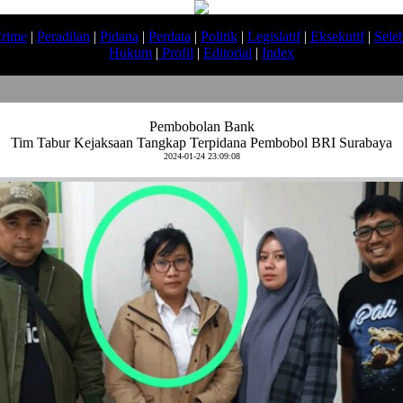
rime
|
Peradilan
|
Pidana
|
Perdata
|
Politik
|
Legislatif
|
Eksekutif
|
Seleb
Hukum
|
Profil
|
Editorial
|
Index
Pembobolan Bank
Tim Tabur Kejaksaan Tangkap Terpidana Pembobol BRI Surabaya
2024-01-24 23:09:08