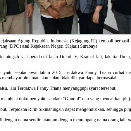
saan Agung Republik Indonesia (Kejagung RI) kembali berhasil 
rang (DPO) asal Kejaksaan Negeri (Kejari) Surabaya.
naningsih saat berada di Jalan Dukuh V, Kramat Jati, Jakarta Timu
 yaitu sekitar awal tahun 2015, Terdakwa Fanny Triana curhat
 membayar pinjaman atau kalau tidak dibayar dapat bermasalah.
su, lalu Terdakwa Fanny Triana menyanggupi syarat tersebut.
embuat dokumen yaitu saudara "Gundul" dan yang mencairkan pinjama
ut, Terpidana Ririn Sikinaningsih dapat mengondisikan, sehingga pinj
 dengan nama sendiri ataupun dengan menumpang nama orang lain ya