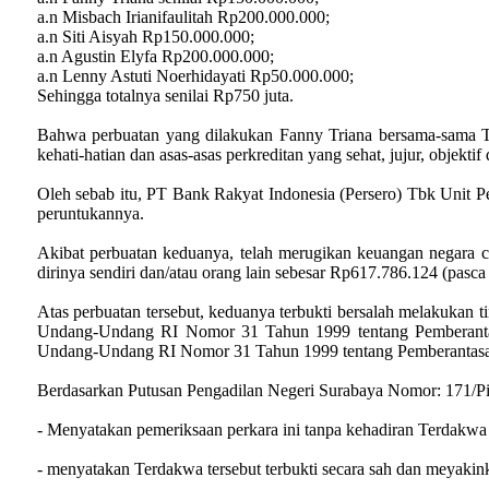
a.n Misbach Irianifaulitah Rp200.000.000;
a.n Siti Aisyah Rp150.000.000;
a.n Agustin Elyfa Rp200.000.000;
a.n Lenny Astuti Noerhidayati Rp50.000.000;
Sehingga totalnya senilai Rp750 juta.
Bahwa perbuatan yang dilakukan Fanny Triana bersama-sama Ter
kehati-hatian dan asas-asas perkreditan yang sehat, jujur, objektif
Oleh sebab itu, PT Bank Rakyat Indonesia (Persero) Tbk Unit Pe
peruntukannya.
Akibat perbuatan keduanya, telah merugikan keuangan negara
dirinya sendiri dan/atau orang lain sebesar Rp617.786.124 (pasc
Atas perbuatan tersebut, keduanya terbukti bersalah melakukan
Undang-Undang RI Nomor 31 Tahun 1999 tentang Pemberanta
Undang-Undang RI Nomor 31 Tahun 1999 tentang Pemberantasan 
Berdasarkan Putusan Pengadilan Negeri Surabaya Nomor: 171/
- Menyatakan pemeriksaan perkara ini tanpa kehadiran Terdakwa 
- menyatakan Terdakwa tersebut terbukti secara sah dan meyaki