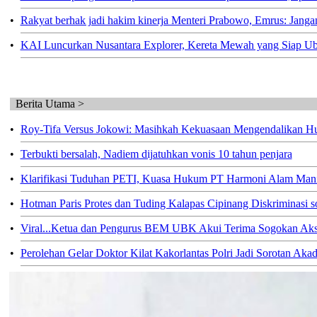
•
Rakyat berhak jadi hakim kinerja Menteri Prabowo, Emrus: Janga
•
KAI Luncurkan Nusantara Explorer, Kereta Mewah yang Siap Uba
Berita Utama >
•
Roy-Tifa Versus Jokowi: Masihkah Kekuasaan Mengendalikan 
•
Terbukti bersalah, Nadiem dijatuhkan vonis 10 tahun penjara
•
Klarifikasi Tuduhan PETI, Kuasa Hukum PT Harmoni Alam Mani
•
Hotman Paris Protes dan Tuding Kalapas Cipinang Diskriminasi 
•
Viral...Ketua dan Pengurus BEM UBK Akui Terima Sogokan Aksi
•
Perolehan Gelar Doktor Kilat Kakorlantas Polri Jadi Sorotan Aka