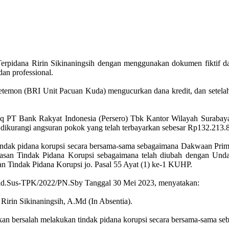
pidana Ririn Sikinaningsih dengan menggunakan dokumen fiktif dal
 dan professional.
temon (BRI Unit Pacuan Kuda) mengucurkan dana kredit, dan setelah d
 cq PT Bank Rakyat Indonesia (Persero) Tbk Kantor Wilayah Suraba
a dikurangi angsuran pokok yang telah terbayarkan sebesar Rp132.213.
 tindak pidana korupsi secara bersama-sama sebagaimana Dakwaan Prim
san Tindak Pidana Korupsi sebagaimana telah diubah dengan Und
Tindak Pidana Korupsi jo. Pasal 55 Ayat (1) ke-1 KUHP.
Pid.Sus-TPK/2022/PN.Sby Tanggal 30 Mei 2023, menyatakan:
Ririn Sikinaningsih, A.Md (In Absentia).
nkan bersalah melakukan tindak pidana korupsi secara bersama-sama s