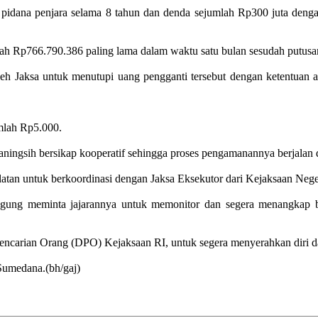
idana penjara selama 8 tahun dan denda sejumlah Rp300 juta dengan 
Rp766.790.386 paling lama dalam waktu satu bulan sesudah putusan i
oleh Jaksa untuk menutupi uang pengganti tersebut dengan ketentua
mlah Rp5.000.
ningsih bersikap kooperatif sehingga proses pengamanannya berjalan 
elatan untuk berkoordinasi dengan Jaksa Eksekutor dari Kejaksaan Nege
gung meminta jajarannya untuk memonitor dan segera menangkap b
encarian Orang (DPO) Kejaksaan RI, untuk segera menyerahkan diri
Sumedana.(bh/gaj)