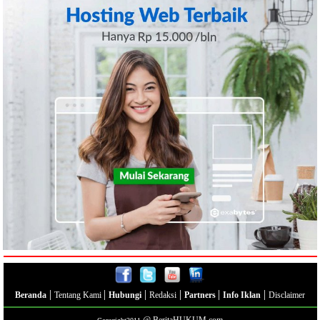
|
|
|
|
|
|
Beranda
Tentang Kami
Hubungi
Redaksi
Partners
Info Iklan
Disclaimer
@
BeritaHUKUM.com