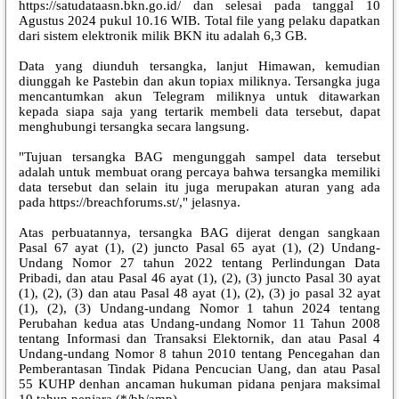
https://satudataasn.bkn.go.id/ dan selesai pada tanggal 10
Agustus 2024 pukul 10.16 WIB. Total file yang pelaku dapatkan
dari sistem elektronik milik BKN itu adalah 6,3 GB.
Data yang diunduh tersangka, lanjut Himawan, kemudian
diunggah ke Pastebin dan akun topiax miliknya. Tersangka juga
mencantumkan akun Telegram miliknya untuk ditawarkan
kepada siapa saja yang tertarik membeli data tersebut, dapat
menghubungi tersangka secara langsung.
"Tujuan tersangka BAG mengunggah sampel data tersebut
adalah untuk membuat orang percaya bahwa tersangka memiliki
data tersebut dan selain itu juga merupakan aturan yang ada
pada https://breachforums.st/," jelasnya.
Atas perbuatannya, tersangka BAG dijerat dengan sangkaan
Pasal 67 ayat (1), (2) juncto Pasal 65 ayat (1), (2) Undang-
Undang Nomor 27 tahun 2022 tentang Perlindungan Data
Pribadi, dan atau Pasal 46 ayat (1), (2), (3) juncto Pasal 30 ayat
(1), (2), (3) dan atau Pasal 48 ayat (1), (2), (3) jo pasal 32 ayat
(1), (2), (3) Undang-undang Nomor 1 tahun 2024 tentang
Perubahan kedua atas Undang-undang Nomor 11 Tahun 2008
tentang Informasi dan Transaksi Elektornik, dan atau Pasal 4
Undang-undang Nomor 8 tahun 2010 tentang Pencegahan dan
Pemberantasan Tindak Pidana Pencucian Uang, dan atau Pasal
55 KUHP denhan ancaman hukuman pidana penjara maksimal
10 tahun penjara.(*/bh/amp)