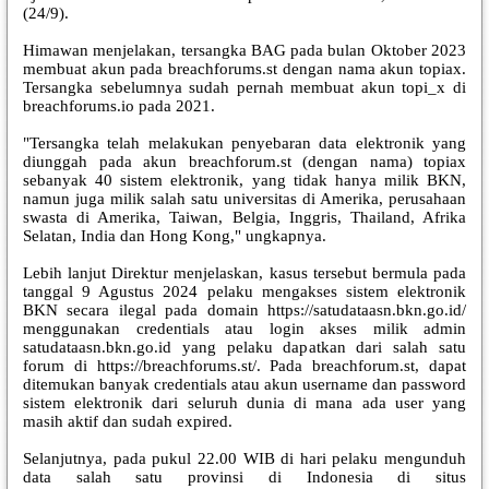
(24/9).
Himawan menjelakan, tersangka BAG pada bulan Oktober 2023
membuat akun pada breachforums.st dengan nama akun topiax.
Tersangka sebelumnya sudah pernah membuat akun topi_x di
breachforums.io pada 2021.
"Tersangka telah melakukan penyebaran data elektronik yang
diunggah pada akun breachforum.st (dengan nama) topiax
sebanyak 40 sistem elektronik, yang tidak hanya milik BKN,
namun juga milik salah satu universitas di Amerika, perusahaan
swasta di Amerika, Taiwan, Belgia, Inggris, Thailand, Afrika
Selatan, India dan Hong Kong," ungkapnya.
Lebih lanjut Direktur menjelaskan, kasus tersebut bermula pada
tanggal 9 Agustus 2024 pelaku mengakses sistem elektronik
BKN secara ilegal pada domain https://satudataasn.bkn.go.id/
menggunakan credentials atau login akses milik admin
satudataasn.bkn.go.id yang pelaku dapatkan dari salah satu
forum di https://breachforums.st/. Pada breachforum.st, dapat
ditemukan banyak credentials atau akun username dan password
sistem elektronik dari seluruh dunia di mana ada user yang
masih aktif dan sudah expired.
Selanjutnya, pada pukul 22.00 WIB di hari pelaku mengunduh
data salah satu provinsi di Indonesia di situs