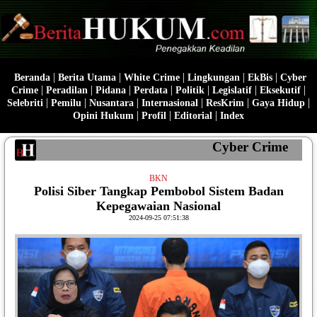
|
|
|
|
|
Beranda
Berita Utama
White Crime
Lingkungan
EkBis
Cyber
|
|
|
|
|
|
|
Crime
Peradilan
Pidana
Perdata
Politik
Legislatif
Eksekutif
|
|
|
|
|
|
Selebriti
Pemilu
Nusantara
Internasional
ResKrim
Gaya Hidup
|
|
|
Opini Hukum
Profil
Editorial
Index
Cyber Crime
BKN
Polisi Siber Tangkap Pembobol Sistem Badan
Kepegawaian Nasional
2024-09-25 07:51:38