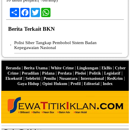
Share
Facebook
Twitter
WhatsApp
Berita Terkait BKN
Polisi Siber Tangkap Pembobol Sistem Badan
•
Kepegawaian Nasional
|
|
|
|
|
Beranda
Berita Utama
White Crime
Lingkungan
EkBis
Cyber
|
|
|
|
|
|
|
Crime
Peradilan
Pidana
Perdata
Pledoi
Politik
Legislatif
|
|
|
|
|
|
Eksekutif
Selebriti
Pemilu
Nusantara
Internasional
ResKrim
|
|
|
|
Gaya Hidup
Opini Hukum
Profil
Editorial
Index