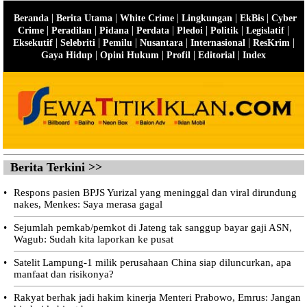
|
|
|
|
|
Beranda
Berita Utama
White Crime
Lingkungan
EkBis
Cyber
|
|
|
|
|
|
|
Crime
Peradilan
Pidana
Perdata
Pledoi
Politik
Legislatif
|
|
|
|
|
|
Eksekutif
Selebriti
Pemilu
Nusantara
Internasional
ResKrim
|
|
|
|
Gaya Hidup
Opini Hukum
Profil
Editorial
Index
Berita Terkini >>
•
Respons pasien BPJS Yurizal yang meninggal dan viral dirundung
nakes, Menkes: Saya merasa gagal
•
Sejumlah pemkab/pemkot di Jateng tak sanggup bayar gaji ASN,
Wagub: Sudah kita laporkan ke pusat
•
Satelit Lampung-1 milik perusahaan China siap diluncurkan, apa
manfaat dan risikonya?
•
Rakyat berhak jadi hakim kinerja Menteri Prabowo, Emrus: Jangan