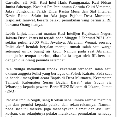
Carvallo, SH, MH. Kasi Intel Haris Prangganata, Kasi Pidsus
Junita Sahetapy, Kasubsi Pra Penuntutan Garuda Cakti Viratama,
Jaksa Fungsional Farids Ditra Rastra Musa dan Staf Intelijen
Kevin Riana. Selain itu Ada juga Pejabat Desa Murnaten,
Kapolsek Taniwel, beserta pelaku pemukulan yang berinisial RL
bersama Orang tuanya.
Lebih lanjut, menurut mantan Kasi Intelijen Kejaksaan Negeri
Jakarta Pusat, kasus ini terjadi pada Minggu 7 Februari 2021 lalu
sekitar pukul 20.00 WIT. Awalnya, Abraham Wemai, seorang
Polisi aktif hendak berjalan menuju rumah salah satu warga
setempat untuk buang air kecil. Namun pada saat Abraham
menuju ke tempat tersebut, tiba-tiba ia cegat oleh RL bersama
dengan dua orang pemuda setempat.
"RL diduga melakukan tindak kekerasan terhadap salah satu
oknum anggota Polisi yang bertugas di Polsek Kairatu. Pada saat
ia hendak mengikuti acara Baptis di Desa Murnaten, Kecamatan
Taniwel, Kabupaten Seram Bagian Barat," ujar Sugih via
Whatsapp kepada pewarta BeritaHUKUM.com di Jakarta, Jumat
(26/3).
Padahal imbuh Sugih, sang Korban sebelumnya sempat meminta
ijin dan permisi kepada pelaku dan rekan-rekannya. Namun,
pada saat itu mereka juga menanyakan alamat dan asal usul
korban, dan selanjutnya pelaku melakukan pemukulan terhadap