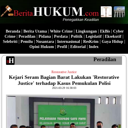
|
|
|
|
|
Beranda
Berita Utama
White Crime
Lingkungan
EkBis
Cyber
|
|
|
|
|
|
|
Crime
Peradilan
Pidana
Perdata
Politik
Legislatif
Eksekutif
|
|
|
|
|
|
Selebriti
Pemilu
Nusantara
Internasional
ResKrim
Gaya Hidup
|
|
|
Opini Hukum
Profil
Editorial
Index
Peradilan
Restorative Justice
Kejari Seram Bagian Barat Lakukan 'Restorative
Justice' terhadap Kasus Pemukulan Polisi
2021-03-29 16:38:03