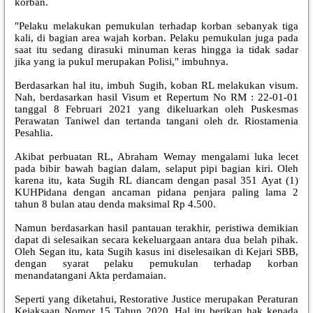
korban.
"Pelaku melakukan pemukulan terhadap korban sebanyak tiga
kali, di bagian area wajah korban. Pelaku pemukulan juga pada
saat itu sedang dirasuki minuman keras hingga ia tidak sadar
jika yang ia pukul merupakan Polisi," imbuhnya.
Berdasarkan hal itu, imbuh Sugih, koban RL melakukan visum.
Nah, berdasarkan hasil Visum et Repertum No RM : 22-01-01
tanggal 8 Februari 2021 yang dikeluarkan oleh Puskesmas
Perawatan Taniwel dan tertanda tangani oleh dr. Riostamenia
Pesahlia.
Akibat perbuatan RL, Abraham Wemay mengalami luka lecet
pada bibir bawah bagian dalam, selaput pipi bagian kiri. Oleh
karena itu, kata Sugih RL diancam dengan pasal 351 Ayat (1)
KUHPidana dengan ancaman pidana penjara paling lama 2
tahun 8 bulan atau denda maksimal Rp 4.500.
Namun berdasarkan hasil pantauan terakhir, peristiwa demikian
dapat di selesaikan secara kekeluargaan antara dua belah pihak.
Oleh Segan itu, kata Sugih kasus ini diselesaikan di Kejari SBB,
dengan syarat pelaku pemukulan terhadap korban
menandatangani Akta perdamaian.
Seperti yang diketahui, Restorative Justice merupakan Peraturan
Kejaksaan Nomor 15 Tahun 2020. Hal itu berikan hak kepada