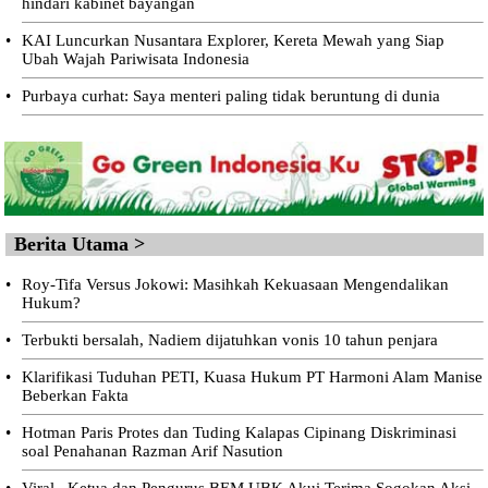
hindari kabinet bayangan
•
KAI Luncurkan Nusantara Explorer, Kereta Mewah yang Siap
Ubah Wajah Pariwisata Indonesia
•
Purbaya curhat: Saya menteri paling tidak beruntung di dunia
Berita Utama >
•
Roy-Tifa Versus Jokowi: Masihkah Kekuasaan Mengendalikan
Hukum?
•
Terbukti bersalah, Nadiem dijatuhkan vonis 10 tahun penjara
•
Klarifikasi Tuduhan PETI, Kuasa Hukum PT Harmoni Alam Manise
Beberkan Fakta
•
Hotman Paris Protes dan Tuding Kalapas Cipinang Diskriminasi
soal Penahanan Razman Arif Nasution
•
Viral...Ketua dan Pengurus BEM UBK Akui Terima Sogokan Aksi