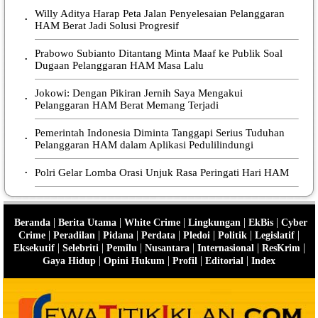
Willy Aditya Harap Peta Jalan Penyelesaian Pelanggaran
•
HAM Berat Jadi Solusi Progresif
Prabowo Subianto Ditantang Minta Maaf ke Publik Soal
•
Dugaan Pelanggaran HAM Masa Lalu
Jokowi: Dengan Pikiran Jernih Saya Mengakui
•
Pelanggaran HAM Berat Memang Terjadi
Pemerintah Indonesia Diminta Tanggapi Serius Tuduhan
•
Pelanggaran HAM dalam Aplikasi Pedulilindungi
Polri Gelar Lomba Orasi Unjuk Rasa Peringati Hari HAM
•
|
|
|
|
|
Beranda
Berita Utama
White Crime
Lingkungan
EkBis
Cyber
|
|
|
|
|
|
|
Crime
Peradilan
Pidana
Perdata
Pledoi
Politik
Legislatif
|
|
|
|
|
|
Eksekutif
Selebriti
Pemilu
Nusantara
Internasional
ResKrim
|
|
|
|
Gaya Hidup
Opini Hukum
Profil
Editorial
Index