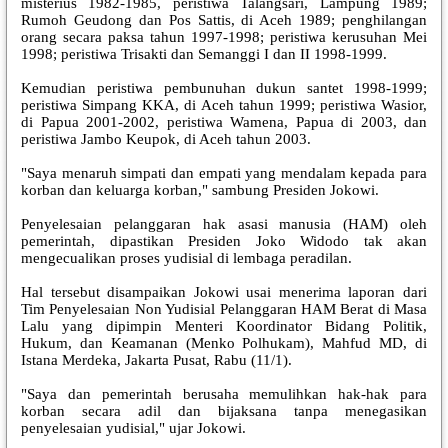
misterius 1982-1985, peristiwa Talangsari, Lampung 1989;
Rumoh Geudong dan Pos Sattis, di Aceh 1989; penghilangan
orang secara paksa tahun 1997-1998; peristiwa kerusuhan Mei
1998; peristiwa Trisakti dan Semanggi I dan II 1998-1999.
Kemudian peristiwa pembunuhan dukun santet 1998-1999;
peristiwa Simpang KKA, di Aceh tahun 1999; peristiwa Wasior,
di Papua 2001-2002, peristiwa Wamena, Papua di 2003, dan
peristiwa Jambo Keupok, di Aceh tahun 2003.
"Saya menaruh simpati dan empati yang mendalam kepada para
korban dan keluarga korban," sambung Presiden Jokowi.
Penyelesaian pelanggaran hak asasi manusia (HAM) oleh
pemerintah, dipastikan Presiden Joko Widodo tak akan
mengecualikan proses yudisial di lembaga peradilan.
Hal tersebut disampaikan Jokowi usai menerima laporan dari
Tim Penyelesaian Non Yudisial Pelanggaran HAM Berat di Masa
Lalu yang dipimpin Menteri Koordinator Bidang Politik,
Hukum, dan Keamanan (Menko Polhukam), Mahfud MD, di
Istana Merdeka, Jakarta Pusat, Rabu (11/1).
"Saya dan pemerintah berusaha memulihkan hak-hak para
korban secara adil dan bijaksana tanpa menegasikan
penyelesaian yudisial," ujar Jokowi.