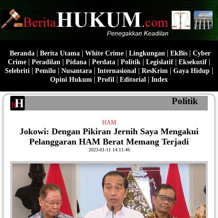
|
|
|
|
|
Beranda
Berita Utama
White Crime
Lingkungan
EkBis
Cyber
|
|
|
|
|
|
|
Crime
Peradilan
Pidana
Perdata
Politik
Legislatif
Eksekutif
|
|
|
|
|
|
Selebriti
Pemilu
Nusantara
Internasional
ResKrim
Gaya Hidup
|
|
|
Opini Hukum
Profil
Editorial
Index
Politik
HAM
Jokowi: Dengan Pikiran Jernih Saya Mengakui
Pelanggaran HAM Berat Memang Terjadi
2023-01-11 14:11:46