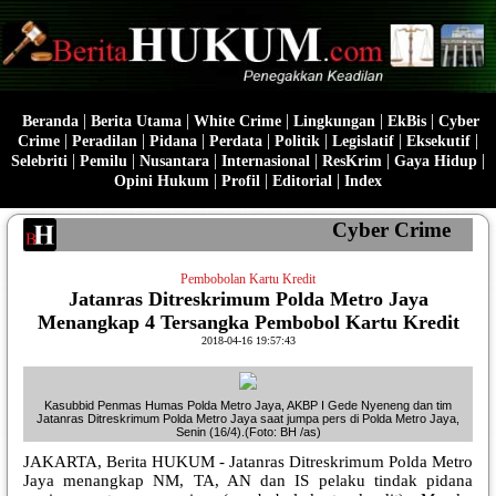
|
|
|
|
|
Beranda
Berita Utama
White Crime
Lingkungan
EkBis
Cyber
|
|
|
|
|
|
|
Crime
Peradilan
Pidana
Perdata
Politik
Legislatif
Eksekutif
|
|
|
|
|
|
Selebriti
Pemilu
Nusantara
Internasional
ResKrim
Gaya Hidup
|
|
|
Opini Hukum
Profil
Editorial
Index
Cyber Crime
Pembobolan Kartu Kredit
Jatanras Ditreskrimum Polda Metro Jaya
Menangkap 4 Tersangka Pembobol Kartu Kredit
2018-04-16 19:57:43
Kasubbid Penmas Humas Polda Metro Jaya, AKBP I Gede Nyeneng dan tim
Jatanras Ditreskrimum Polda Metro Jaya saat jumpa pers di Polda Metro Jaya,
Senin (16/4).(Foto: BH /as)
JAKARTA, Berita HUKUM - Jatanras Ditreskrimum Polda Metro
Jaya menangkap NM, TA, AN dan IS pelaku tindak pidana