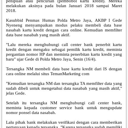
penipuan atau pencurian (pembobol kartu kredit). Mereka
melakukan aksinya pada bulan Januari 2018 sampai Maret
2018.
Kasubbid Penmas Humas Polda Metro Jaya, AKBP I Gede
Nyeneng menyampaikan modus pelaku membeli data base
nasabah kartu kredit dengan cara online. Kemudian memfilter
data base nasabah yang masih aktif.
"Lalu mereka menghubungi call center bank penerbit kartu
kredit dengan mengaku sebagai pemilik kartu kredit, meminta
pergantian nomor HP dan meminta penerbitan kartu kredit yang
baru" ujar Gede di Polda Metro Jaya, Senin (16/4).
Tersangka NM membeli data base kartu kredit dari IS dengan
cara online melalui situs TemanMarketing com
"Kemudian tersangka NM dan tersangka TA memfilter data yang
sudah dibeli untuk mengetahui data nasabah yang masih aktif,"
jelas Gede.
Setelah itu tersangka NM menghubungi call center bank,
meminta kepada customer service bank untuk mengupdate
nomor ponsel data nasabah.
Lalu pihak bank melakukan verifikasi dengan cara memberikan
pertanyaan kepada tersangka. "Karena tersangka sudah memiliki