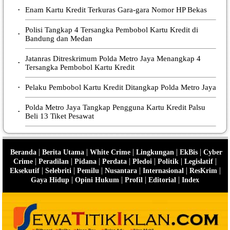
Enam Kartu Kredit Terkuras Gara-gara Nomor HP Bekas
•
Polisi Tangkap 4 Tersangka Pembobol Kartu Kredit di
•
Bandung dan Medan
Jatanras Ditreskrimum Polda Metro Jaya Menangkap 4
•
Tersangka Pembobol Kartu Kredit
Pelaku Pembobol Kartu Kredit Ditangkap Polda Metro Jaya
•
Polda Metro Jaya Tangkap Pengguna Kartu Kredit Palsu
•
Beli 13 Tiket Pesawat
|
|
|
|
|
Beranda
Berita Utama
White Crime
Lingkungan
EkBis
Cyber
|
|
|
|
|
|
|
Crime
Peradilan
Pidana
Perdata
Pledoi
Politik
Legislatif
|
|
|
|
|
|
Eksekutif
Selebriti
Pemilu
Nusantara
Internasional
ResKrim
|
|
|
|
Gaya Hidup
Opini Hukum
Profil
Editorial
Index