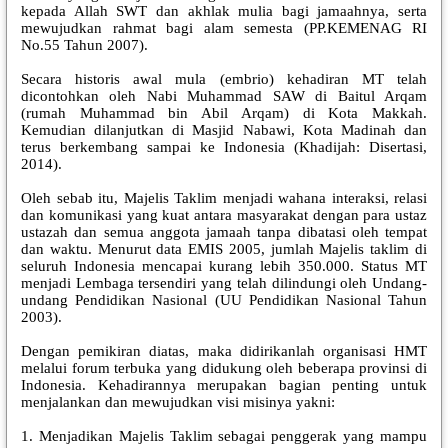
kepada Allah SWT dan akhlak mulia bagi jamaahnya, serta
mewujudkan rahmat bagi alam semesta (PP.KEMENAG RI
No.55 Tahun 2007).
Secara historis awal mula (embrio) kehadiran MT telah
dicontohkan oleh Nabi Muhammad SAW di Baitul Arqam
(rumah Muhammad bin Abil Arqam) di Kota Makkah.
Kemudian dilanjutkan di Masjid Nabawi, Kota Madinah dan
terus berkembang sampai ke Indonesia (Khadijah: Disertasi,
2014).
Oleh sebab itu, Majelis Taklim menjadi wahana interaksi, relasi
dan komunikasi yang kuat antara masyarakat dengan para ustaz
ustazah dan semua anggota jamaah tanpa dibatasi oleh tempat
dan waktu. Menurut data EMIS 2005, jumlah Majelis taklim di
seluruh Indonesia mencapai kurang lebih 350.000. Status MT
menjadi Lembaga tersendiri yang telah dilindungi oleh Undang-
undang Pendidikan Nasional (UU Pendidikan Nasional Tahun
2003).
Dengan pemikiran diatas, maka didirikanlah organisasi HMT
melalui forum terbuka yang didukung oleh beberapa provinsi di
Indonesia. Kehadirannya merupakan bagian penting untuk
menjalankan dan mewujudkan visi misinya yakni:
1. Menjadikan Majelis Taklim sebagai penggerak yang mampu