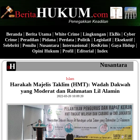
|
|
|
|
|
Beranda
Berita Utama
White Crime
Lingkungan
EkBis
Cyber
|
|
|
|
|
|
|
Crime
Peradilan
Pidana
Perdata
Politik
Legislatif
Eksekutif
|
|
|
|
|
|
Selebriti
Pemilu
Nusantara
Internasional
ResKrim
Gaya Hidup
|
|
|
Opini Hukum
Profil
Editorial
Index
Nusantara
Islam
Harakah Majelis Taklim (HMT): Wadah Dakwah
yang Moderat dan Rahmatan Lil Alamin
2022-03-20 10:09:20