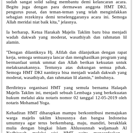
sudah sangat solid saling membantu demi kelancaran acara.
Begitu juga dengan para dermawan anggota HMT DKI,
pengurus pusat, dan teman-teman yang telah menginfakkan
sebagian rezekinya demi terselenggaranya acara ini. Semoga
Allah meridai niat baik kita," jelasnya.
Ia berharap, Ketua Harakah Majelis Taklim baru bisa menjadi
wadah dakwah yang moderat, wasathiyah dan rahmatan lil
alamin.
"Dengan dilantiknya Hj. Afifah dan dilanjutkan dengan rapat
kerja, semoga semuanya lancar dan menghasilkan program yang
bermanfaat untuk ummat dan Allah berikan kekuatan untuk
melaksanakannya. Tentunya atas dukungan semua pihak.
Semoga HMT DKI nantinya bisa menjadi wadah dakwah yang
moderat, wasathiyah, dan rahmatan lil alamin," imbuhnya.
Berdirinya organisasi HMT yang semula bernama Halaqah
Majelis Taklim ini, menjadi sebuah Lembaga yang berkekuatan
hukum melalui akta notaris nomor 02 tanggal 12-05-2019 oleh
notaris Mohamad Yoga.
Kehadiran HMT diharapkan mampu berkontribusi memajukan
warga majelis taklim khususnya dan bangsa Indoneisa
umumnya agar terus berkembang, maju, mandiri, berakhlak
mulia dengan bingkai Islam Ahlussunnah waljamaah Al
Nadhiyyah melalui visi HMT yaitu mencerdaskan ,