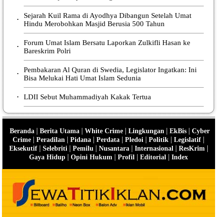
Sejarah Kuil Rama di Ayodhya Dibangun Setelah Umat
•
Hindu Merobohkan Masjid Berusia 500 Tahun
Forum Umat Islam Bersatu Laporkan Zulkifli Hasan ke
•
Bareskrim Polri
Pembakaran Al Quran di Swedia, Legislator Ingatkan: Ini
•
Bisa Melukai Hati Umat Islam Sedunia
LDII Sebut Muhammadiyah Kakak Tertua
•
|
|
|
|
|
Beranda
Berita Utama
White Crime
Lingkungan
EkBis
Cyber
|
|
|
|
|
|
|
Crime
Peradilan
Pidana
Perdata
Pledoi
Politik
Legislatif
|
|
|
|
|
|
Eksekutif
Selebriti
Pemilu
Nusantara
Internasional
ResKrim
|
|
|
|
Gaya Hidup
Opini Hukum
Profil
Editorial
Index