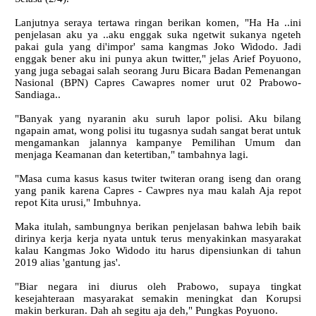
Lanjutnya seraya tertawa ringan berikan komen, "Ha Ha ..ini
penjelasan aku ya ..aku enggak suka ngetwit sukanya ngeteh
pakai gula yang di'impor' sama kangmas Joko Widodo. Jadi
enggak bener aku ini punya akun twitter," jelas Arief Poyuono,
yang juga sebagai salah seorang Juru Bicara Badan Pemenangan
Nasional (BPN) Capres Cawapres nomer urut 02 Prabowo-
Sandiaga..
"Banyak yang nyaranin aku suruh lapor polisi. Aku bilang
ngapain amat, wong polisi itu tugasnya sudah sangat berat untuk
mengamankan jalannya kampanye Pemilihan Umum dan
menjaga Keamanan dan ketertiban," tambahnya lagi.
"Masa cuma kasus kasus twiter twiteran orang iseng dan orang
yang panik karena Capres - Cawpres nya mau kalah Aja repot
repot Kita urusi," Imbuhnya.
Maka itulah, sambungnya berikan penjelasan bahwa lebih baik
dirinya kerja kerja nyata untuk terus menyakinkan masyarakat
kalau Kangmas Joko Widodo itu harus dipensiunkan di tahun
2019 alias 'gantung jas'.
"Biar negara ini diurus oleh Prabowo, supaya tingkat
kesejahteraan masyarakat semakin meningkat dan Korupsi
makin berkuran. Dah ah segitu aja deh," Pungkas Poyuono.