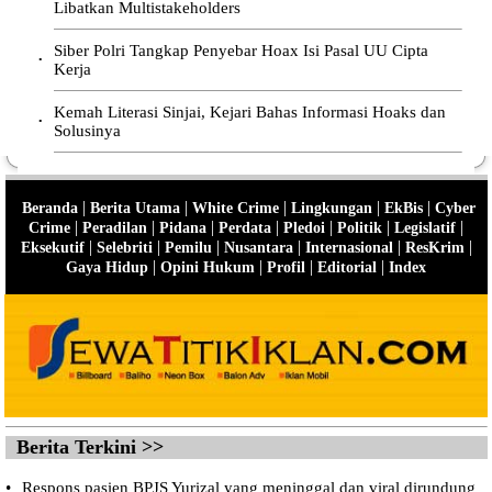
Libatkan Multistakeholders
Siber Polri Tangkap Penyebar Hoax Isi Pasal UU Cipta
•
Kerja
Kemah Literasi Sinjai, Kejari Bahas Informasi Hoaks dan
•
Solusinya
|
|
|
|
|
Beranda
Berita Utama
White Crime
Lingkungan
EkBis
Cyber
|
|
|
|
|
|
|
Crime
Peradilan
Pidana
Perdata
Pledoi
Politik
Legislatif
|
|
|
|
|
|
Eksekutif
Selebriti
Pemilu
Nusantara
Internasional
ResKrim
|
|
|
|
Gaya Hidup
Opini Hukum
Profil
Editorial
Index
Berita Terkini >>
•
Respons pasien BPJS Yurizal yang meninggal dan viral dirundung