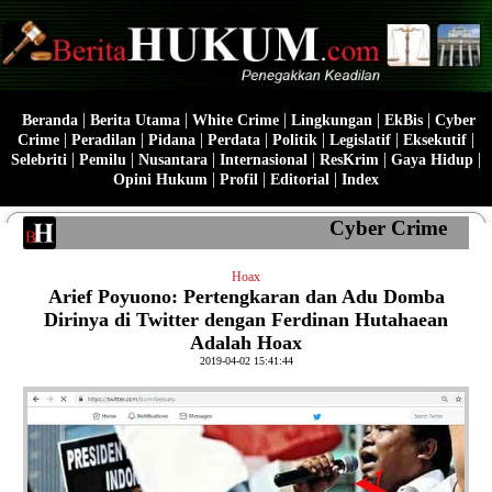
|
|
|
|
|
Beranda
Berita Utama
White Crime
Lingkungan
EkBis
Cyber
|
|
|
|
|
|
|
Crime
Peradilan
Pidana
Perdata
Politik
Legislatif
Eksekutif
|
|
|
|
|
|
Selebriti
Pemilu
Nusantara
Internasional
ResKrim
Gaya Hidup
|
|
|
Opini Hukum
Profil
Editorial
Index
Cyber Crime
Hoax
Arief Poyuono: Pertengkaran dan Adu Domba
Dirinya di Twitter dengan Ferdinan Hutahaean
Adalah Hoax
2019-04-02 15:41:44