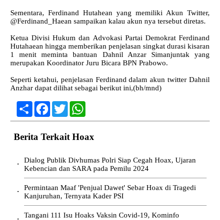
Sementara, Ferdinand Hutahean yang memiliki Akun Twitter,
@Ferdinand_Haean sampaikan kalau akun nya tersebut diretas.
Ketua Divisi Hukum dan Advokasi Partai Demokrat Ferdinand
Hutahaean hingga memberikan penjelasan singkat durasi kisaran
1 menit meminta bantuan Dahnil Anzar Simanjuntak yang
merupakan Koordinator Juru Bicara BPN Prabowo.
Seperti ketahui, penjelasan Ferdinand dalam akun twitter Dahnil
Anzhar dapat dilihat sebagai berikut ini,(bh/mnd)
Share
Facebook
Twitter
WhatsApp
Berita Terkait Hoax
Dialog Publik Divhumas Polri Siap Cegah Hoax, Ujaran
•
Kebencian dan SARA pada Pemilu 2024
Permintaan Maaf 'Penjual Dawet' Sebar Hoax di Tragedi
•
Kanjuruhan, Ternyata Kader PSI
Tangani 111 Isu Hoaks Vaksin Covid-19, Kominfo
•