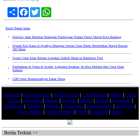
Share
Facebook
Twitter
WhatsApp
Berita Terkait Islam
•
Pemprov Jabar Hentikan Dukungan Pembiayaan 'Etalase Dunia' Masjid Raya Bandung
Sejarah Kuil Rama di Ayodhya Dibangun Setelah Umat Hindu Merobohkan Masjid Berusia
•
500 Tahun
•
Forum Umat Islam Bersatu Laporkan Zulkifli Hasan ke Bareskrim Polri
Pembakaran Al Quran di Swedia, Legislator Ingatkan: Ini Bisa Melukai Hati Umat Islam
•
Sedunia
•
LDII Sebut Muhammadiyah Kakak Tertua
Beranda
|
Berita Utama
|
White Crime
|
Lingkungan
|
EkBis
|
Cyber
Crime
|
Peradilan
|
Pidana
|
Perdata
|
Pledoi
|
Politik
|
Legislatif
|
Eksekutif
|
Selebriti
|
Pemilu
|
Nusantara
|
Internasional
|
ResKrim
|
Gaya Hidup
|
Opini Hukum
|
Profil
|
Editorial
|
Index
Berita Terkini >>