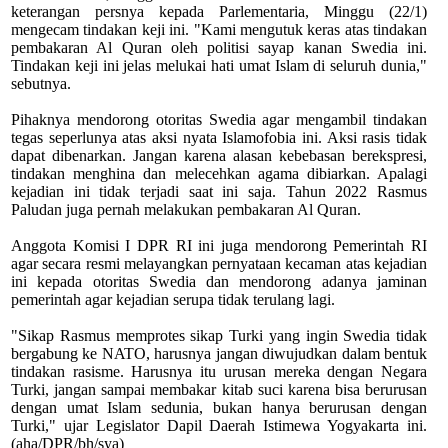
keterangan persnya kepada Parlementaria, Minggu (22/1)
mengecam tindakan keji ini. "Kami mengutuk keras atas tindakan
pembakaran Al Quran oleh politisi sayap kanan Swedia ini.
Tindakan keji ini jelas melukai hati umat Islam di seluruh dunia,"
sebutnya.
Pihaknya mendorong otoritas Swedia agar mengambil tindakan
tegas seperlunya atas aksi nyata Islamofobia ini. Aksi rasis tidak
dapat dibenarkan. Jangan karena alasan kebebasan berekspresi,
tindakan menghina dan melecehkan agama dibiarkan. Apalagi
kejadian ini tidak terjadi saat ini saja. Tahun 2022 Rasmus
Paludan juga pernah melakukan pembakaran Al Quran.
Anggota Komisi I DPR RI ini juga mendorong Pemerintah RI
agar secara resmi melayangkan pernyataan kecaman atas kejadian
ini kepada otoritas Swedia dan mendorong adanya jaminan
pemerintah agar kejadian serupa tidak terulang lagi.
"Sikap Rasmus memprotes sikap Turki yang ingin Swedia tidak
bergabung ke NATO, harusnya jangan diwujudkan dalam bentuk
tindakan rasisme. Harusnya itu urusan mereka dengan Negara
Turki, jangan sampai membakar kitab suci karena bisa berurusan
dengan umat Islam sedunia, bukan hanya berurusan dengan
Turki," ujar Legislator Dapil Daerah Istimewa Yogyakarta ini.
(aha/DPR/bh/sya)