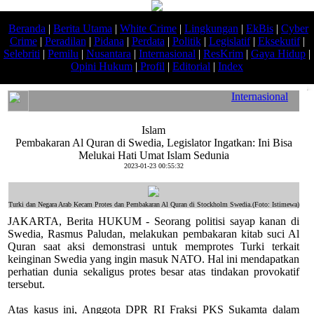
Beranda
|
Berita Utama
|
White Crime
|
Lingkungan
|
EkBis
|
Cyber
Crime
|
Peradilan
|
Pidana
|
Perdata
|
Politik
|
Legislatif
|
Eksekutif
|
Selebriti
|
Pemilu
|
Nusantara
|
Internasional
|
ResKrim
|
Gaya Hidup
|
Opini Hukum
|
Profil
|
Editorial
|
Index
Internasional
Islam
Pembakaran Al Quran di Swedia, Legislator Ingatkan: Ini Bisa
Melukai Hati Umat Islam Sedunia
2023-01-23 00:55:32
Turki dan Negara Arab Kecam Protes dan Pembakaran Al Quran di Stockholm Swedia.(Foto: Istimewa)
JAKARTA, Berita HUKUM - Seorang politisi sayap kanan di
Swedia, Rasmus Paludan, melakukan pembakaran kitab suci Al
Quran saat aksi demonstrasi untuk memprotes Turki terkait
keinginan Swedia yang ingin masuk NATO. Hal ini mendapatkan
perhatian dunia sekaligus protes besar atas tindakan provokatif
tersebut.
Atas kasus ini, Anggota DPR RI Fraksi PKS Sukamta dalam