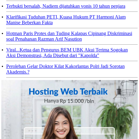
•
Terbukti bersalah, Nadiem dijatuhkan vonis 10 tahun penjara
•
Klarifikasi Tuduhan PETI, Kuasa Hukum PT Harmoni Alam
Manise Beberkan Fakta
•
Hotman Paris Protes dan Tuding Kalapas Cipinang Diskriminasi
soal Penahanan Razman Arif Nasution
•
Viral...Ketua dan Pengurus BEM UBK Akui Terima Sogokan
Aksi Demonstrasi, Ada Disebut dari "Kapolda"
•
Perolehan Gelar Doktor Kilat Kakorlantas Polri Jadi Sorotan
Akademis.?