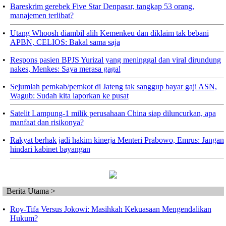
•
Bareskrim gerebek Five Star Denpasar, tangkap 53 orang,
manajemen terlibat?
•
Utang Whoosh diambil alih Kemenkeu dan diklaim tak bebani
APBN, CELIOS: Bakal sama saja
•
Respons pasien BPJS Yurizal yang meninggal dan viral dirundung
nakes, Menkes: Saya merasa gagal
•
Sejumlah pemkab/pemkot di Jateng tak sanggup bayar gaji ASN,
Wagub: Sudah kita laporkan ke pusat
•
Satelit Lampung-1 milik perusahaan China siap diluncurkan, apa
manfaat dan risikonya?
•
Rakyat berhak jadi hakim kinerja Menteri Prabowo, Emrus: Jangan
hindari kabinet bayangan
Berita Utama >
•
Roy-Tifa Versus Jokowi: Masihkah Kekuasaan Mengendalikan
Hukum?