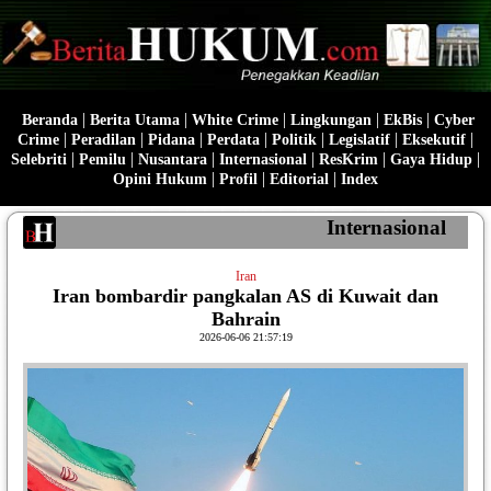
|
|
|
|
|
Beranda
Berita Utama
White Crime
Lingkungan
EkBis
Cyber
|
|
|
|
|
|
|
Crime
Peradilan
Pidana
Perdata
Politik
Legislatif
Eksekutif
|
|
|
|
|
|
Selebriti
Pemilu
Nusantara
Internasional
ResKrim
Gaya Hidup
|
|
|
Opini Hukum
Profil
Editorial
Index
Internasional
Iran
Iran bombardir pangkalan AS di Kuwait dan
Bahrain
2026-06-06 21:57:19