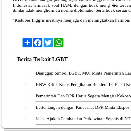
Indonesia, termasuk soal HAM, dengan tidak meng �intervens
dinilai tidak menghormati norma diplomatic. Serta tidak sesuai 
"Kedubes Inggris mestinya menjaga dan meningkatkan harmoni
Share
Facebook
Twitter
WhatsApp
Berita Terkait LGBT
Dianggap Simbol LGBT, MUI Minta Pemerintah Laran
•
HNW Kritik Keras Pengibaran Bendera LGBT di Ke
•
Pemerintah Dan DPR Harus Segera Mengisi Kekos
•
Bertentangan dengan Pancasila, DPR Minta Ekspos 
•
Jaksa Ajukan Pembatalan Perkawinan Sejenis di N
•