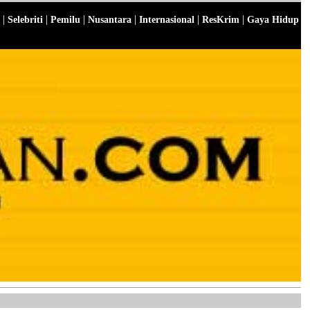
|
|
|
|
|
|
Selebriti
Pemilu
Nusantara
Internasional
ResKrim
Gaya Hidup