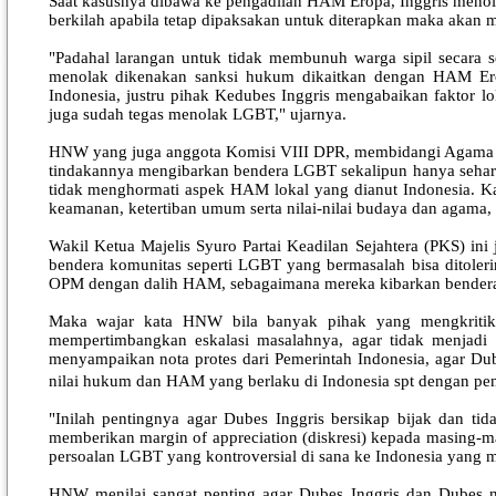
Saat kasusnya dibawa ke pengadilan HAM Eropa, Inggris menolak 
berkilah apabila tetap dipaksakan untuk diterapkan maka aka
"Padahal larangan untuk tidak membunuh warga sipil secara s
menolak dikenakan sanksi hukum dikaitkan dengan HAM Ero
Indonesia, justru pihak Kedubes Inggris mengabaikan faktor l
juga sudah tegas menolak LGBT," ujarnya.
HNW yang juga anggota Komisi VIII DPR, membidangi Agama d
tindakannya mengibarkan bendera LGBT sekalipun hanya sehari, 
tidak menghormati aspek HAM lokal yang dianut Indonesia. Kare
keamanan, ketertiban umum serta nilai-nilai budaya dan agama,
Wakil Ketua Majelis Syuro Partai Keadilan Sejahtera (PKS) i
bendera komunitas seperti LGBT yang bermasalah bisa ditoler
OPM dengan dalih HAM, sebagaimana mereka kibarkan bendera
Maka wajar kata HNW bila banyak pihak yang mengkritik d
mempertimbangkan eskalasi masalahnya, agar tidak menjadi
menyampaikan nota protes dari Pemerintah Indonesia, agar Dub
nilai hukum dan HAM yang berlaku di Indonesia spt dengan pe
"Inilah pentingnya agar Dubes Inggris bersikap bijak dan t
memberikan margin of appreciation (diskresi) kepada masing-m
persoalan LGBT yang kontroversial di sana ke Indonesia yang
HNW menilai sangat penting agar Dubes Inggris dan Dubes n