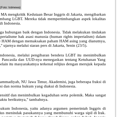
(Foto: Istimewa)
A mengkritik Kedutaan Besar Inggris di Jakarta, mengibarkan
ambang LGBT. Mereka tidak mempertimbangkan aspek lokalitas
di Indonesia.
aga hubungan baik dengan Indonesia. Tidak melakukan tindakan
perialisme hak asasi manusia (human rights imperialism) dalam
alisme HAM dengan memaksakan paham HAM asing yang dianutnya,
jarnya melalui siaran pers di Jakarta, Senin (23/5).
onesia, melalui pengibaran bendera LGBT itu menimbulkan
gara Pancasila dan UUD-nya menegaskan tentang Ketuhanan Yang
ain itu masyarakatnya terkenal relijius dengan merujuk kepada
ammadiyah, NU Jawa Timur, Akademisi, juga beberapa fraksi di
si dan norma hukum yang diakui di Indonesia.
ensitif dan menimbulkan kegaduhan serta polemik. Maka sangat
aktu berikutnya," tambahnya.
ukum Indonesia, yaitu adanya argumen pemerintah Inggris di
erius menindak pasukannya yang membunuhi warga sipil di Irak.