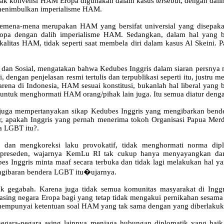
konvensi HAM Eropa digunakan dalam kasus tersebut, dengan dalih peri
n menimbulkan imperialisme HAM.
emena-mena merupakan HAM yang bersifat universial yang disepakati 
pa dengan dalih imperialisme HAM. Sedangkan, dalam hal yang b
okalitas HAM, tidak seperti saat membela diri dalam kasus Al Skeini.
an Sosial, mengatakan bahwa Kedubes Inggris dalam siaran persnya
dengan penjelasan resmi tertulis dan terpublikasi seperti itu, just
na di Indonesia, HAM sesuai konstitusi, bukanlah hal liberal yang be
 untuk menghormati HAM orang/pihak lain juga. Itu semua diatur denga
ni juga mempertanyakan sikap Kedubes Inggris yang mengibarkan ben
ir, apakah Inggris yang pernah menerima tokoh Organisasi Papua Me
 LGBT itu?.
an mengkoreksi laku provokatif, tidak menghormati norma diplom
 preseden, wajarnya KemLu RI tak cukup hanya menyayangkan dan m
es Inggris minta maaf secara terbuka dan tidak lagi melakukan hal 
ngibaran bendera LGBT itu�ujarnya.
idak gegabah. Karena juga tidak semua komunitas masyarakat di In
asing negara Eropa bagi yang tetap tidak mengakui pernikahan sesama
 mempunyai ketentuan soal HAM yang tak sama dengan yang diberlakuka
egara-negara asing lainnya menjaga hubungan diplomatik yang baik