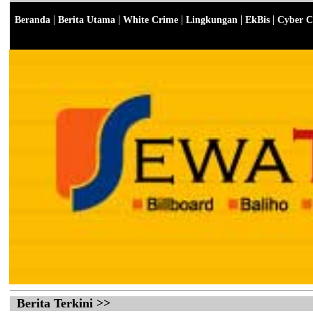
|
|
|
|
|
Beranda
Berita Utama
White Crime
Lingkungan
EkBis
Cyber C
Berita Terkini >>