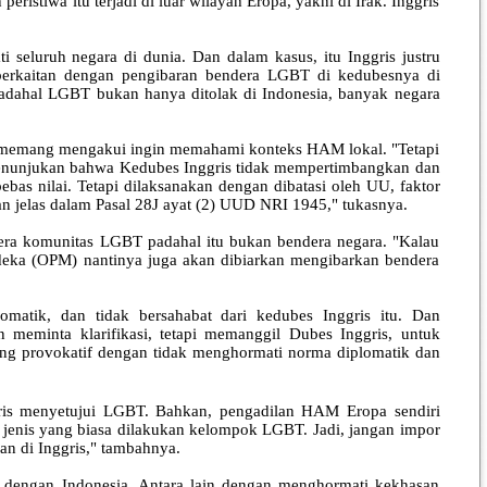
stiwa itu terjadi di luar wilayah Eropa, yakni di Irak. Inggris
seluruh negara di dunia. Dan dalam kasus, itu Inggris justru
erkaitan dengan pengibaran bendera LGBT di kedubesnya di
 Padahal LGBT bukan hanya ditolak di Indonesia, banyak negara
 memang mengakui ingin memahami konteks HAM lokal. "Tetapi
ru menunjukan bahwa Kedubes Inggris tidak mempertimbangkan dan
bas nilai. Tetapi dilaksanakan dengan dibatasi oleh UU, faktor
n jelas dalam Pasal 28J ayat (2) UUD NRI 1945," tukasnya.
dera komunitas LGBT padahal itu bukan bendera negara. "Kalau
rdeka (OPM) nantinya juga akan dibiarkan mengibarkan bendera
atik, dan tidak bersahabat dari kedubes Inggris itu. Dan
eminta klarifikasi, tetapi memanggil Dubes Inggris, untuk
yang provokatif dengan tidak menghormati norma diplomatik dan
ggris menyetujui LGBT. Bahkan, pengadilan HAM Eropa sendiri
 jenis yang biasa dilakukan kelompok LGBT. Jadi, jangan impor
n di Inggris," tambahnya.
 dengan Indonesia. Antara lain dengan menghormati kekhasan