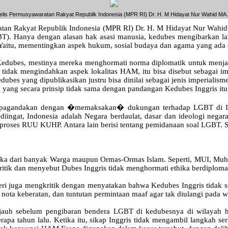
elis Permusyawaratan Rakyat Republik Indonesia (MPR RI) Dr. H. M Hidayat Nur Wahid MA.
n Rakyat Republik Indonesia (MPR RI) Dr. H. M Hidayat Nur Wahid M
BT). Hanya dengan alasan hak asasi manusia, kedubes mengibarkan l
 Yaitu, mementingkan aspek hukum, sosial budaya dan agama yang ada 
h Kedubes, mestinya mereka menghormati norma diplomatik untuk menj
tidak mengindahkan aspek lokalitas HAM, itu bisa disebut sebagai im
dubes yang dipublikasikan justru bisa dinilai sebagai jenis imperi
ang secara prinsip tidak sama dengan pandangan Kedubes Inggris itu," u
agandakan dengan �memaksakan� dukungan terhadap LGBT di Ind
u diingat, Indonesia adalah Negara berdaulat, dasar dan ideologi ne
ses RUU KUHP. Antara lain berisi tentang pemidanaan soal LGBT. Sel
rbuka dari banyak Warga maupun Ormas-Ormas Islam. Seperti, MUI, Muh
tik dan menyebut Dubes Inggris tidak menghormati ethika berdiploma
eri juga mengkritik dengan menyatakan bahwa Kedubes Inggris tidak s
ota keberatan, dan tuntutan permintaan maaf agar tak diulangi pada w
i jauh sebelum pengibaran bendera LGBT di kedubesnya di wilayah h
apa tahun lalu. Ketika itu, sikap Inggris tidak mengambil langkah s