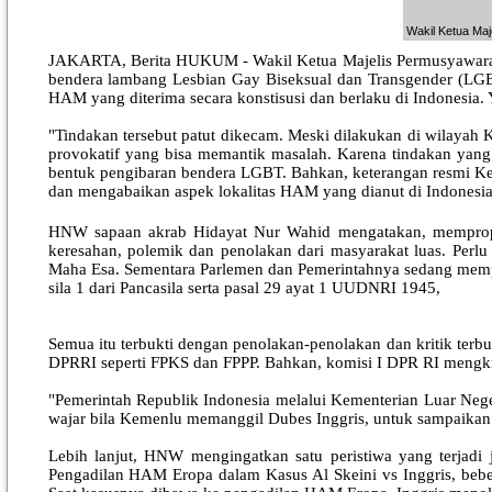
Wakil Ketua Maj
JAKARTA, Berita HUKUM - Wakil Ketua Majelis Permusyawarata
bendera lambang Lesbian Gay Biseksual dan Transgender (LG
HAM yang diterima secara konstisusi dan berlaku di Indonesia.
"Tindakan tersebut patut dikecam. Meski dilakukan di wilaya
provokatif yang bisa memantik masalah. Karena tindakan yang 
bentuk pengibaran bendera LGBT. Bahkan, keterangan resmi Ke
dan mengabaikan aspek lokalitas HAM yang dianut di Indonesia y
HNW sapaan akrab Hidayat Nur Wahid mengatakan, memprop
keresahan, polemik dan penolakan dari masyarakat luas. Perl
Maha Esa. Sementara Parlemen dan Pemerintahnya sedang mempro
sila 1 dari Pancasila serta pasal 29 ayat 1 UUDNRI 1945,
Semua itu terbukti dengan penolakan-penolakan dan kritik te
DPRRI seperti FPKS dan FPPP. Bahkan, komisi I DPR RI mengkri
"Pemerintah Republik Indonesia melalui Kementerian Luar Neg
wajar bila Kemenlu memanggil Dubes Inggris, untuk sampaikan n
Lebih lanjut, HNW mengingatkan satu peristiwa yang terjad
Pengadilan HAM Eropa dalam Kasus Al Skeini vs Inggris, beber