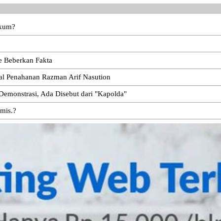
ukum?
e Beberkan Fakta
oal Penahanan Razman Arif Nasution
emonstrasi, Ada Disebut dari "Kapolda"
emis.?