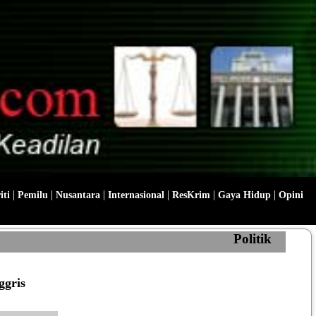
|
|
|
|
|
|
iti
Pemilu
Nusantara
Internasional
ResKrim
Gaya Hidup
Opini
Politik
ggris