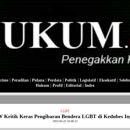
|
|
|
|
|
|
|
Crime
Peradilan
Pidana
Perdata
Politik
Legislatif
Eksekutif
Selebr
|
|
|
Hukum
Profil
Editorial
Index
LGBT
Kritik Keras Pengibaran Bendera LGBT di Kedubes In
2022-05-23 16:08:12