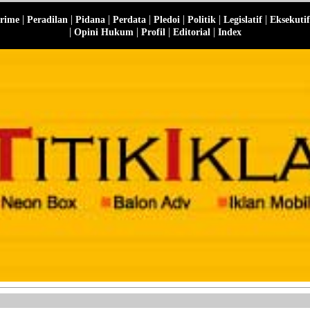
|
|
|
|
|
|
|
rime
Peradilan
Pidana
Perdata
Pledoi
Politik
Legislatif
Eksekutif
|
|
|
|
Opini Hukum
Profil
Editorial
Index