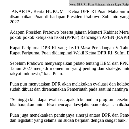
Ketua DPR RI, Puan Maharani, dalam Rapat Parip
JAKARTA, Berita HUKUM - Ketua DPR RI Puan Maharani meneg
disampaikan Puan di hadapan Presiden Prabowo Subianto ya
2027.
Adapun Presiden Prabowo beserta jajaran Menteri Kabinet Mer
pokok-pokok kebijakan fiskal (PPKF) Rancangan APBN (RAPBN
Rapat Paripurna DPR RI yang ke-19 Masa Persidangan V Tahu
Rapat Paripurna, Puan didampingi Wakil Ketua DPR RI, Sufmi D
Sebelum Prabowo menyampaikan pidato tentang KEM dan PPK
Tahun 2027 menjadi momentum yang penting dan strategis un
rakyat Indonesia," kata Puan.
Puan pun menyatakan DPR akan melakukan evaluasi dan kolab
sudah dibuat dan direncanakan Pemerintah pada saat ini nantiny
"Sehingga kita dapat evaluasi, apakah kemudian program tersebu
kita harapkan untuk bisa mencapai kesejahteraan rakyat sebaik-b
Puan juga menekankan pentingnya sinergi antara DPR dan Pemer
dan legislatif yang selama ini sudah berjalan dengan sangat baik,