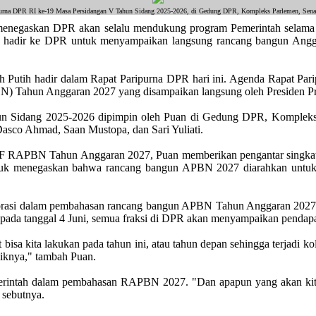
urna DPR RI ke-19 Masa Persidangan V Tahun Sidang 2025-2026, di Gedung DPR, Kompleks Parlemen, Senaya
askan DPR akan selalu mendukung program Pemerintah selama dima
ng hadir ke DPR untuk menyampaikan langsung rancang bangun Ang
ah Putih hadir dalam Rapat Paripurna DPR hari ini. Agenda Rapat P
) Tahun Anggaran 2027 yang disampaikan langsung oleh Presiden P
n Sidang 2025-2026 dipimpin oleh Puan di Gedung DPR, Kompleks P
asco Ahmad, Saan Mustopa, dan Sari Yuliati.
F RAPBN Tahun Anggaran 2027, Puan memberikan pengantar singka
tuk menegaskan bahwa rancang bangun APBN 2027 diarahkan untuk m
orasi dalam pembahasan rancang bangun APBN Tahun Anggaran 2027 
a pada tanggal 4 Juni, semua fraksi di DPR akan menyampaikan pendap
t bisa kita lakukan pada tahun ini, atau tahun depan sehingga terjadi
aiknya," tambah Puan.
intah dalam pembahasan RAPBN 2027. "Dan apapun yang akan kita la
" sebutnya.