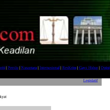
riti
|
Pemilu
|
Nusantara
|
Internasional
|
ResKrim
|
Gaya Hidup
|
Opini
Legislatif
kyat