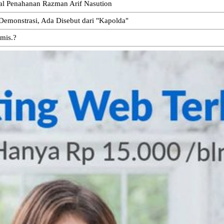
oal Penahanan Razman Arif Nasution
emonstrasi, Ada Disebut dari "Kapolda"
emis.?