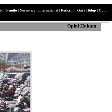
|
|
|
|
|
|
iti
Pemilu
Nusantara
Internasional
ResKrim
Gaya Hidup
Opini
Opini Hukum