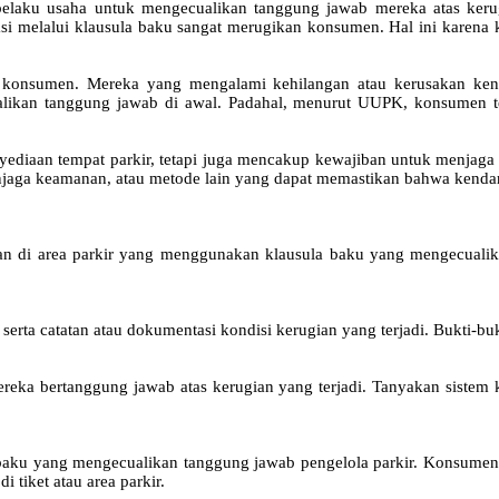
aku usaha untuk mengecualikan tanggung jawab mereka atas kerugian
i melalui klausula baku sangat merugikan konsumen. Hal ini karena k
an konsumen. Mereka yang mengalami kehilangan atau kerusakan kend
alikan tanggung jawab di awal. Padahal, menurut UUPK, konsumen te
nyediaan tempat parkir, tetapi juga mencakup kewajiban untuk menja
aga keamanan, atau metode lain yang dapat memastikan bahwa kendara
n di area parkir yang menggunakan klausula baku yang mengecualik
 serta catatan atau dokumentasi kondisi kerugian yang terjadi. Bukti-b
ereka bertanggung jawab atas kerugian yang terjadi. Tanyakan sistem 
ku yang mengecualikan tanggung jawab pengelola parkir. Konsumen te
tiket atau area parkir.