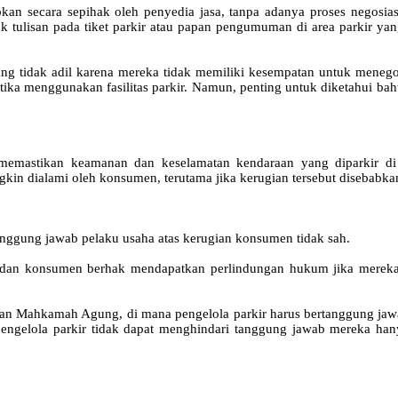
apkan secara sepihak oleh penyedia jasa, tanpa adanya proses negos
tuk tulisan pada tiket parkir atau papan pengumuman di area parkir y
 tidak adil karena mereka tidak memiliki kesempatan untuk menegos
n ketika menggunakan fasilitas parkir. Namun, penting untuk diketahui
memastikan keamanan dan keselamatan kendaraan yang diparkir di fa
n dialami oleh konsumen, terutama jika kerugian tersebut disebabkan 
anggung jawab pelaku usaha atas kerugian konsumen tidak sah.
 dan konsumen berhak mendapatkan perlindungan hukum jika mereka 
san Mahkamah Agung, di mana pengelola parkir harus bertanggung jawa
engelola parkir tidak dapat menghindari tanggung jawab mereka han