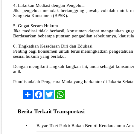
4. Lakukan Mediasi dengan Pengelola
Jika pengelola menolak bertanggung jawab, cobalah untuk men
Sengketa Konsumen (BPSK).
5. Gugat Secara Hukum
Jika mediasi tidak berhasil, konsumen dapat mengajukan guga
Berdasarkan beberapa putusan pengadilan sebelumnya, klausula 
6. Tingkatkan Kesadaran Diri dan Edukasi
Penting bagi konsumen untuk terus meningkatkan pengetahuan t
sesuai hukum yang berlaku.
Dengan mengikuti langkah-langkah ini, anda sebagai konsumen d
adil.
Penulis adalah Pengacara Muda yang berkantor di Jakarta Sela
Share
Facebook
Twitter
WhatsApp
Berita Terkait Transportasi
Bayar Tiket Parkir Bukan Berarti Kendaraanmu Am
•