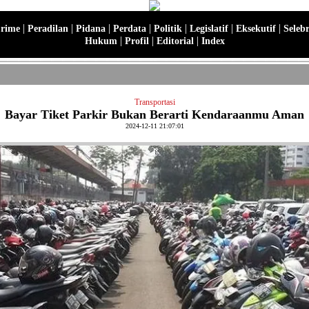
|
|
|
|
|
|
|
Crime
Peradilan
Pidana
Perdata
Politik
Legislatif
Eksekutif
Selebr
|
|
|
Hukum
Profil
Editorial
Index
Transportasi
Bayar Tiket Parkir Bukan Berarti Kendaraanmu Aman
2024-12-11 21:07:01