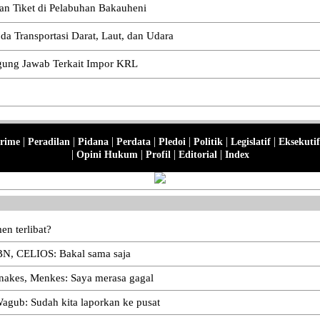
n Tiket di Pelabuhan Bakauheni
 Transportasi Darat, Laut, dan Udara
gung Jawab Terkait Impor KRL
|
|
|
|
|
|
|
rime
Peradilan
Pidana
Perdata
Pledoi
Politik
Legislatif
Eksekutif
|
|
|
|
Opini Hukum
Profil
Editorial
Index
n terlibat?
BN, CELIOS: Bakal sama saja
 nakes, Menkes: Saya merasa gagal
agub: Sudah kita laporkan ke pusat