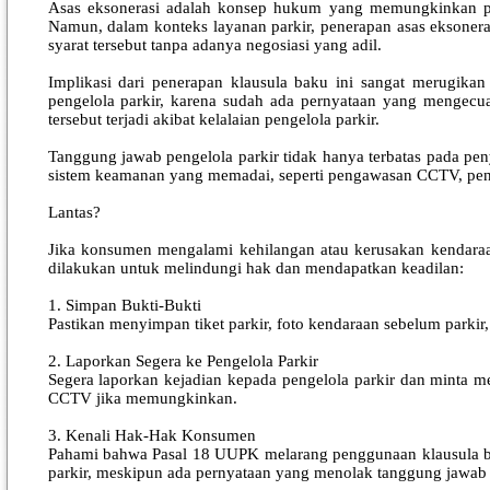
Asas eksonerasi adalah konsep hukum yang memungkinkan pel
Namun, dalam konteks layanan parkir, penerapan asas eksoneras
syarat tersebut tanpa adanya negosiasi yang adil.
Implikasi dari penerapan klausula baku ini sangat merugik
pengelola parkir, karena sudah ada pernyataan yang mengecu
tersebut terjadi akibat kelalaian pengelola parkir.
Tanggung jawab pengelola parkir tidak hanya terbatas pada pe
sistem keamanan yang memadai, seperti pengawasan CCTV, penj
Lantas?
Jika konsumen mengalami kehilangan atau kerusakan kendaraa
dilakukan untuk melindungi hak dan mendapatkan keadilan:
1. Simpan Bukti-Bukti
Pastikan menyimpan tiket parkir, foto kendaraan sebelum parkir,
2. Laporkan Segera ke Pengelola Parkir
Segera laporkan kejadian kepada pengelola parkir dan minta m
CCTV jika memungkinkan.
3. Kenali Hak-Hak Konsumen
Pahami bahwa Pasal 18 UUPK melarang penggunaan klausula ba
parkir, meskipun ada pernyataan yang menolak tanggung jawab di 