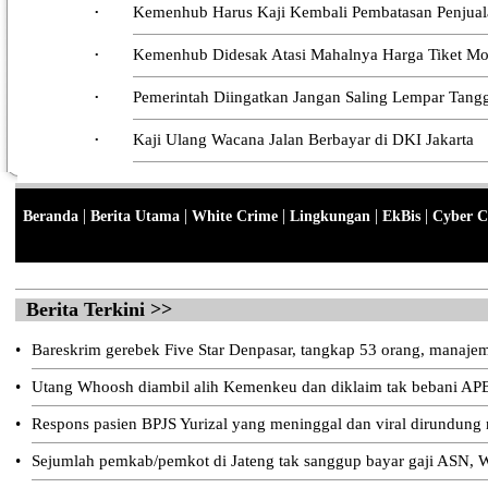
Kemenhub Harus Kaji Kembali Pembatasan Penjuala
•
Kemenhub Didesak Atasi Mahalnya Harga Tiket Moda
•
Pemerintah Diingatkan Jangan Saling Lempar Tang
•
Kaji Ulang Wacana Jalan Berbayar di DKI Jakarta
•
|
|
|
|
|
Beranda
Berita Utama
White Crime
Lingkungan
EkBis
Cyber C
Berita Terkini >>
•
Bareskrim gerebek Five Star Denpasar, tangkap 53 orang, manajeme
•
Utang Whoosh diambil alih Kemenkeu dan diklaim tak bebani AP
•
Respons pasien BPJS Yurizal yang meninggal dan viral dirundung
•
Sejumlah pemkab/pemkot di Jateng tak sanggup bayar gaji ASN, W