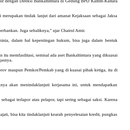
mir dengan Direksi Bankaltimtara di Gedung BPD Kaltim-Kaltara
 merupakan tindak lanjut dari amanat Kejaksaan sebagai Jaksa
perbankan. Juga sebaliknya," ujar Chairul Amir.
minta, dalam hal kepentingan hukum, bisa juga dalam bentuk
n itu memfasilitasi, semisal ada aset Bankaltimtara yang dikuasai
gasnya.
prov maupun Pemkot/Pemkab yang di kuasai pihak ketiga, itu di
nya akan menindaklanjuti kerjasama ini, untuk mendapatkan
agai terlapor atau pelapor, tapi sering sebagai saksi. Karena
ti, bisa kita tindaklanjuti kearah penyelesaian kredit, pungkas