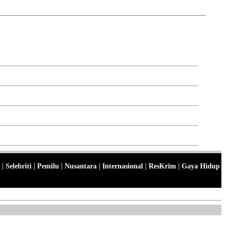
|
|
|
|
|
|
Selebriti
Pemilu
Nusantara
Internasional
ResKrim
Gaya Hidup