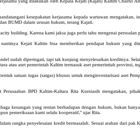
rjasama yang dilakukan oleh Kepala Kejati (Kajati) Kaltim Chairul A
enandatangani kesepakatan kerjasama kepada wartawan mengatakan, ini
 dan BUMD dalam urusan hukum, terang Kajati.
pacity building. Karena kami jaksa juga perlu tahu mengenai persoalan 
, nantinya Kejati Kaltim bisa memberikan pendapat hukum yang di
del sudah diperingati, tapi tak kunjung menyelesaikan kreditnya. Selai
mtara atau aset pemerintah Kaltim termasuk aset pemerinttah provinsi, te
bentuk satuan tugas (satgas) khusus untuk menginventarisasi aset Pem
t Perusaahan BPD Kaltim-Kaltara Rita Kurniasih mengatakan, pihak
baga keuangan yang rentan berhadapan dengan hukum, bukan hanya seb
pun pemeriksaan kami selalu kooperatif," ujar Rita.
m rangka penyelesaian kredit bermasalah. Sesuai arahan dari pak Kaja