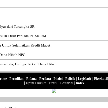
lyar dari Tersangka SR
kusi IR Dirut Perusda PT MGRM
im Untuk Selamatkan Kredit Macet
i Dana Hibah NPC
amarinda, Diduga Terkait Dana Hibah
|
|
|
|
|
|
|
rime
Peradilan
Pidana
Perdata
Pledoi
Politik
Legislatif
Eksekutif
|
|
|
|
Opini Hukum
Profil
Editorial
Index