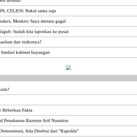
n terlibat?
BN, CELIOS: Bakal sama saja
 nakes, Menkes: Saya merasa gagal
agub: Sudah kita laporkan ke pusat
anfaat dan risikonya?
 hindari kabinet bayangan
ukum?
e Beberkan Fakta
oal Penahanan Razman Arif Nasution
emonstrasi, Ada Disebut dari "Kapolda"