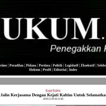
|
|
|
|
|
|
|
Crime
Peradilan
Pidana
Perdata
Politik
Legislatif
Eksekutif
Selebr
|
|
|
Hukum
Profil
Editorial
Index
Kejati Kaltim
 Jalin Kerjasama Dengan Kejati Kaltim Untuk Selamatka
2019-11-29 05:51:06