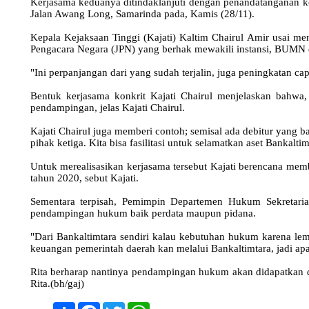
Kerjasama keduanya ditindaklanjuti dengan penandatanganan ke
Jalan Awang Long, Samarinda pada, Kamis (28/11).
Kepala Kejaksaan Tinggi (Kajati) Kaltim Chairul Amir usai m
Pengacara Negara (JPN) yang berhak mewakili instansi, BUMN
"Ini perpanjangan dari yang sudah terjalin, juga peningkatan ca
Bentuk kerjasama konkrit Kajati Chairul menjelaskan bahwa
pendampingan, jelas Kajati Chairul.
Kajati Chairul juga memberi contoh; semisal ada debitur yang ban
pihak ketiga. Kita bisa fasilitasi untuk selamatkan aset Bankalti
Untuk merealisasikan kerjasama tersebut Kajati berencana mem
tahun 2020, sebut Kajati.
Sementara terpisah, Pemimpin Departemen Hukum Sekretaria
pendampingan hukum baik perdata maupun pidana.
"Dari Bankaltimtara sendiri kalau kebutuhan hukum karena lem
keuangan pemerintah daerah kan melalui Bankaltimtara, jadi apa
Rita berharap nantinya pendampingan hukum akan didapatkan dala
Rita.(bh/gaj)
Share
Facebook
Twitter
WhatsApp