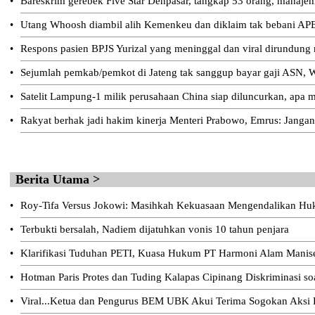
•
Bareskrim gerebek Five Star Denpasar, tangkap 53 orang, manajeme
•
Utang Whoosh diambil alih Kemenkeu dan diklaim tak bebani AP
•
Respons pasien BPJS Yurizal yang meninggal dan viral dirundung
•
Sejumlah pemkab/pemkot di Jateng tak sanggup bayar gaji ASN, W
•
Satelit Lampung-1 milik perusahaan China siap diluncurkan, apa m
•
Rakyat berhak jadi hakim kinerja Menteri Prabowo, Emrus: Jangan
Berita Utama >
•
Roy-Tifa Versus Jokowi: Masihkah Kekuasaan Mengendalikan H
•
Terbukti bersalah, Nadiem dijatuhkan vonis 10 tahun penjara
•
Klarifikasi Tuduhan PETI, Kuasa Hukum PT Harmoni Alam Manis
•
Hotman Paris Protes dan Tuding Kalapas Cipinang Diskriminasi s
•
Viral...Ketua dan Pengurus BEM UBK Akui Terima Sogokan Aksi D