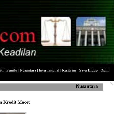
|
|
|
|
|
|
iti
Pemilu
Nusantara
Internasional
ResKrim
Gaya Hidup
Opini
Nusantara
n Kredit Macet