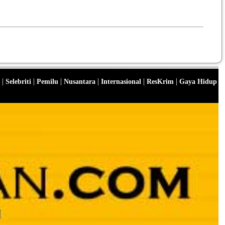
|
|
|
|
|
|
Selebriti
Pemilu
Nusantara
Internasional
ResKrim
Gaya Hidup