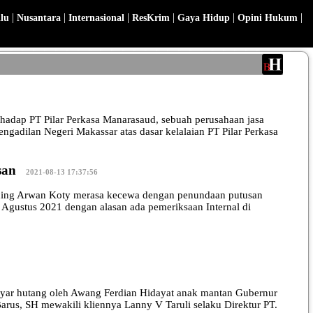
|
|
|
|
|
|
lu
Nusantara
Internasional
ResKrim
Gaya Hidup
Opini Hukum
dap PT Pilar Perkasa Manarasaud, sebuah perusahaan jasa
gadilan Negeri Makassar atas dasar kelalaian PT Pilar Perkasa
san
|
2021-08-13 17:37:56
ding Arwan Koty merasa kecewa dengan penundaan putusan
 Agustus 2021 dengan alasan ada pemeriksaan Internal di
ar hutang oleh Awang Ferdian Hidayat anak mantan Gubernur
rus, SH mewakili kliennya Lanny V Taruli selaku Direktur PT.