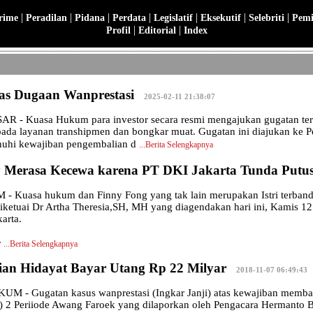
|
|
|
|
|
|
|
rime
Peradilan
Pidana
Perdata
Legislatif
Eksekutif
Selebriti
Pemi
|
|
Profil
Editorial
Index
tas Dugaan Wanprestasi
|
2025-02-11 21:38:07
- Kuasa Hukum para investor secara resmi mengajukan gugatan terha
ada layanan transhipmen dan bongkar muat. Gugatan ini diajukan ke Pen
uhi kewajiban pengembalian d
...
Berita Selengkapnya
y Merasa Kecewa karena PT DKI Jakarta Tunda Putu
 Kuasa hukum dan Finny Fong yang tak lain merupakan Istri terban
iketuai Dr Artha Theresia,SH, MH yang diagendakan hari ini, Kamis 12
arta.
r
...
Berita Selengkapnya
ian Hidayat Bayar Utang Rp 22 Milyar
|
2018-11-07 06:49:43
 - Gugatan kasus wanprestasi (Ingkar Janji) atas kewajiban membay
) 2 Periiode Awang Faroek yang dilaporkan oleh Pengacara Hermanto Ba