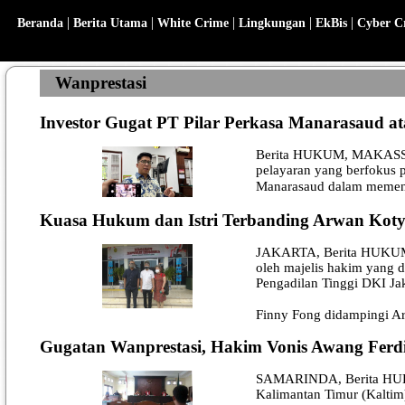
|
|
|
|
|
Beranda
Berita Utama
White Crime
Lingkungan
EkBis
Cyber C
Wanprestasi
Investor Gugat PT Pilar Perkasa Manarasaud a
Berita HUKUM, MAKASSAR 
pelayaran yang berfokus p
Manarasaud dalam memen
Kuasa Hukum dan Istri Terbanding Arwan Kot
JAKARTA, Berita HUKUM -
oleh majelis hakim yang d
Pengadilan Tinggi DKI Jak
Finny Fong didampingi A
Gugatan Wanprestasi, Hakim Vonis Awang Ferd
SAMARINDA, Berita HUKUM
Kalimantan Timur (Kaltim