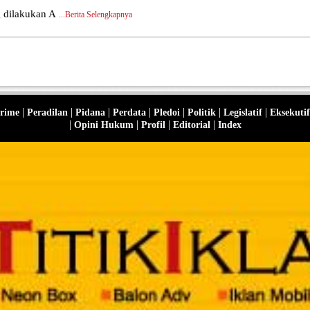
 dilakukan A
...
Berita Selengkapnya
|
|
|
|
|
|
|
rime
Peradilan
Pidana
Perdata
Pledoi
Politik
Legislatif
Eksekutif
|
|
|
|
Opini Hukum
Profil
Editorial
Index