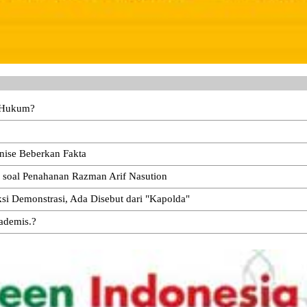
n Hukum?
ise Beberkan Fakta
i soal Penahanan Razman Arif Nasution
i Demonstrasi, Ada Disebut dari "Kapolda"
kademis.?