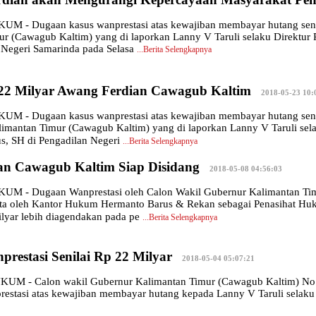
 - Dugaan kasus wanprestasi atas kewajiban membayar hutang senila
 (Cawagub Kaltim) yang di laporkan Lanny V Taruli selaku Direktur PT
 Negeri Samarinda pada Selasa
...
Berita Selengkapnya
22 Milyar Awang Ferdian Cawagub Kaltim
|
2018-05-23 10:
 - Dugaan kasus wanprestasi atas kewajiban membayar hutang senila
mantan Timur (Cawagub Kaltim) yang di laporkan Lanny V Taruli selak
, SH di Pengadilan Negeri
...
Berita Selengkapnya
an Cawagub Kaltim Siap Disidang
|
2018-05-08 04:56:03
 - Dugaan Wanprestasi oleh Calon Wakil Gubernur Kalimantan Timu
ata oleh Kantor Hukum Hermanto Barus & Rekan sebagai Penasihat Huk
Milyar lebih diagendakan pada pe
...
Berita Selengkapnya
estasi Senilai Rp 22 Milyar
|
2018-05-04 05:07:21
 - Calon wakil Gubernur Kalimantan Timur (Cawagub Kaltim) No Ur
nprestasi atas kewajiban membayar hutang kepada Lanny V Taruli selaku 