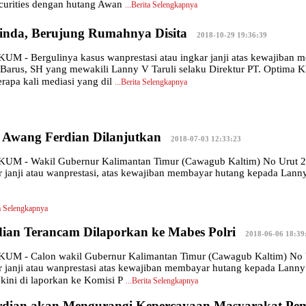
curities dengan hutang Awan
...
Berita Selengkapnya
inda, Berujung Rumahnya Disita
|
2018-10-29 19:36:39
- Bergulinya kasus wanprestasi atau ingkar janji atas kewajiban m
arus, SH yang mewakili Lanny V Taruli selaku Direktur PT. Optima Kh
rapa kali mediasi yang dil
...
Berita Selengkapnya
i Awang Ferdian Dilanjutkan
|
2018-07-03 12:33:23
 - Wakil Gubernur Kalimantan Timur (Cawagub Kaltim) No Urut 2 Aw
r janji atau wanprestasi, atas kewajiban membayar hutang kepada Lanny 
a Selengkapnya
an Terancam Dilaporkan ke Mabes Polri
|
2018-06-06 18:39
 - Calon wakil Gubernur Kalimantan Timur (Cawagub Kaltim) No Ur
r janji atau wanprestasi atas kewajiban membayar hutang kepada Lanny 
 kini di laporkan ke Komisi P
...
Berita Selengkapnya
dian akan Mengurangi Kepercayaan Masyarakat Pem