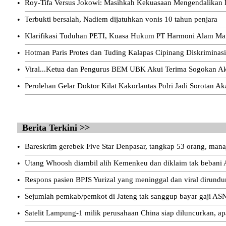
•
Roy-Tifa Versus Jokowi: Masihkah Kekuasaan Mengendalika
•
Terbukti bersalah, Nadiem dijatuhkan vonis 10 tahun penjara
•
Klarifikasi Tuduhan PETI, Kuasa Hukum PT Harmoni Alam Man
•
Hotman Paris Protes dan Tuding Kalapas Cipinang Diskriminas
•
Viral...Ketua dan Pengurus BEM UBK Akui Terima Sogokan Aks
•
Perolehan Gelar Doktor Kilat Kakorlantas Polri Jadi Sorotan A
Berita Terkini >>
•
Bareskrim gerebek Five Star Denpasar, tangkap 53 orang, mana
•
Utang Whoosh diambil alih Kemenkeu dan diklaim tak bebani
•
Respons pasien BPJS Yurizal yang meninggal dan viral dirund
•
Sejumlah pemkab/pemkot di Jateng tak sanggup bayar gaji ASN
•
Satelit Lampung-1 milik perusahaan China siap diluncurkan, ap