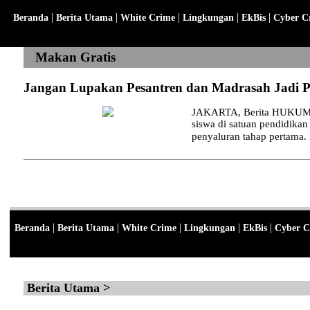
|
|
|
|
|
Beranda
Berita Utama
White Crime
Lingkungan
EkBis
Cyber C
Makan Gratis
Jangan Lupakan Pesantren dan Madrasah Jadi P
JAKARTA, Berita HUKUM - 
siswa di satuan pendidika
penyaluran tahap pertama. H
|
|
|
|
|
Beranda
Berita Utama
White Crime
Lingkungan
EkBis
Cyber C
Berita Utama >