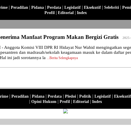
|
|
|
|
|
|
|
rime
Peradilan
Pidana
Perdata
Legislatif
Eksekutif
Selebriti
Pemi
|
|
Profil
Editorial
Index
enerima Manfaat Program Makan Bergizi Gratis
|
2025-
Anggota Komisi VIII DPR RI Hidayat Nur Wahid mengingatkan segenap
n pesantren dan madrasah/sekolah keagamaan masuk ke dalam daftar p
al ini jadi sorotannya la
...
Berita Selengkapnya
|
|
|
|
|
|
|
rime
Peradilan
Pidana
Perdata
Pledoi
Politik
Legislatif
Eksekutif
|
|
|
|
Opini Hukum
Profil
Editorial
Index