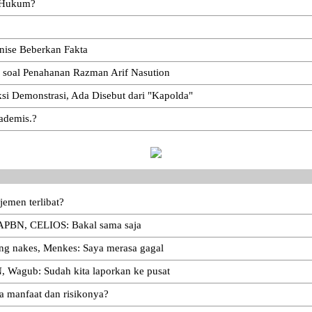
n Hukum?
ise Beberkan Fakta
i soal Penahanan Razman Arif Nasution
i Demonstrasi, Ada Disebut dari "Kapolda"
kademis.?
jemen terlibat?
 APBN, CELIOS: Bakal sama saja
ung nakes, Menkes: Saya merasa gagal
, Wagub: Sudah kita laporkan ke pusat
a manfaat dan risikonya?