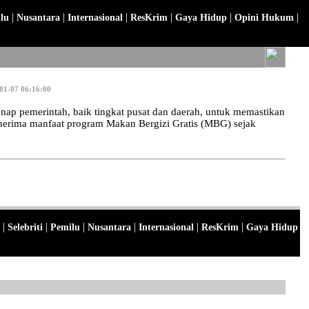
|
|
|
|
|
|
lu
Nusantara
Internasional
ResKrim
Gaya Hidup
Opini Hukum
01-07 06:16:00
 pemerintah, baik tingkat pusat dan daerah, untuk memastikan
enerima manfaat program Makan Bergizi Gratis (MBG) sejak
|
|
|
|
|
|
Selebriti
Pemilu
Nusantara
Internasional
ResKrim
Gaya Hidup