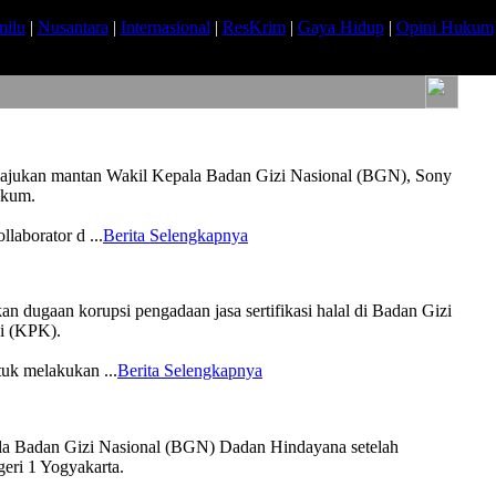
milu
|
Nusantara
|
Internasional
|
ResKrim
|
Gaya Hidup
|
Opini Hukum
ajukan mantan Wakil Kepala Badan Gizi Nasional (BGN), Sony
ukum.
llaborator d
...
Berita Selengkapnya
ugaan korupsi pengadaan jasa sertifikasi halal di Badan Gizi
i (KPK).
tuk melakukan
...
Berita Selengkapnya
Badan Gizi Nasional (BGN) Dadan Hindayana setelah
eri 1 Yogyakarta.