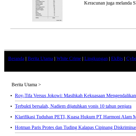
Keracunan juga melanda 
Beranda
|
Berita Utama
|
White Crime
|
Lingkungan
|
EkBis
|
Cybe
Berita Utama >
•
Roy-Tifa Versus Jokowi: Masihkah Kekuasaan Mengendalik
•
Terbukti bersalah, Nadiem dijatuhkan vonis 10 tahun penjara
•
Klarifikasi Tuduhan PETI, Kuasa Hukum PT Harmoni Alam M
•
Hotman Paris Protes dan Tuding Kalapas Cipinang Diskrimina