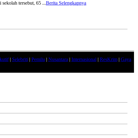
sekolah tersebut, 65
...
Berita Selengkapnya
kutif
|
Selebriti
|
Pemilu
|
Nusantara
|
Internasional
|
ResKrim
|
Gaya