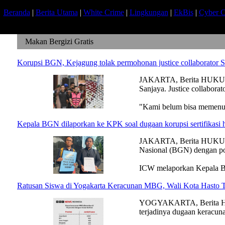
Beranda
|
Berita Utama
|
White Crime
|
Lingkungan
|
EkBis
|
Cyber C
Makan Bergizi Gratis
Korupsi BGN, Kejagung tolak permohonan justice collaborator 
JAKARTA, Berita HUKUM -
Sanjaya. Justice collabor
"Kami belum bisa memenuhi
Kepala BGN dilaporkan ke KPK soal dugaan korupsi sertifikasi h
JAKARTA, Berita HUKUM - 
Nasional (BGN) dengan po
ICW melaporkan Kepala B
Ratusan Siswa di Yogakarta Keracunan MBG, Wali Kota Hasto
YOGYAKARTA, Berita HUKU
terjadinya dugaan keracu