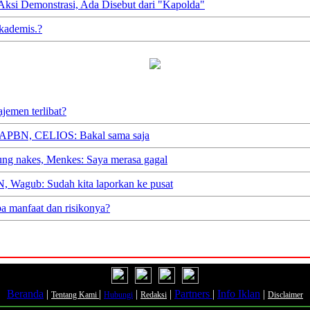
ksi Demonstrasi, Ada Disebut dari "Kapolda"
Akademis.?
jemen terlibat?
i APBN, CELIOS: Bakal sama saja
ung nakes, Menkes: Saya merasa gagal
, Wagub: Sudah kita laporkan ke pusat
pa manfaat dan risikonya?
Beranda
|
|
|
|
Partners
|
Info Iklan
|
Tentang Kami
Hubungi
Redaksi
Disclaimer