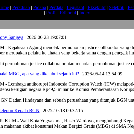
rime
|
Peradilan
|
Pidana
|
Perdata
|
Legislatif
|
Eksekutif
|
Selebriti
|
Pe
|
Profil
|
Editorial
|
Index
Sony Sanjaya
|
2026-06-23 19:07:01
 Kejaksaan Agung menolak permohonan justice collborator yang di
atoor merupakan pelaku kejahatan yang bekerja sama dengan penegak h
 permohonan justice collaborator atau menolak permohonan justice co
alal MBG, apa yang diketahui sejauh ini?
|
2026-05-14 13:54:09
Lembaga antikorupsi Indonesia Corruption Watch (ICW) melaporkan d
tensi kerugian negara Rp49,5 miliar ke Komisi Pemberantasan Korups
GN Dadan Hindayana dan sebuah perusahaan yang ditunjuk BGN un
 Telepon Kepala BGN
|
2025-10-18 09:32:15
M - Wali Kota Yogyakarta, Hasto Wardoyo, menghubungi Kepala 
nan makanan akibat konsumsi Makan Bergizi Gratis (MBG) di SMA Neg