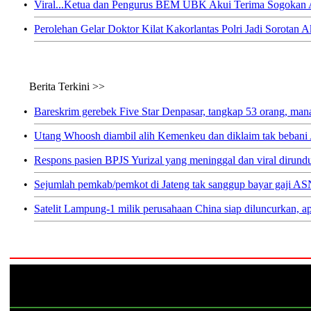
•
Viral...Ketua dan Pengurus BEM UBK Akui Terima Sogokan A
•
Perolehan Gelar Doktor Kilat Kakorlantas Polri Jadi Sorotan 
Berita Terkini >>
•
Bareskrim gerebek Five Star Denpasar, tangkap 53 orang, mana
•
Utang Whoosh diambil alih Kemenkeu dan diklaim tak beban
•
Respons pasien BPJS Yurizal yang meninggal dan viral dirund
•
Sejumlah pemkab/pemkot di Jateng tak sanggup bayar gaji ASN
•
Satelit Lampung-1 milik perusahaan China siap diluncurkan, a