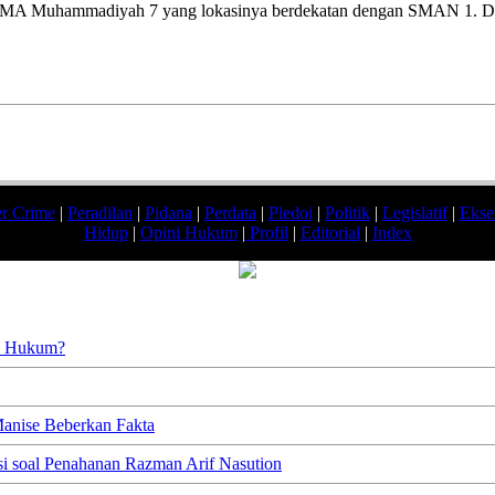
SMA Muhammadiyah 7 yang lokasinya berdekatan dengan SMAN 1. Di 
r Crime
|
Peradilan
|
Pidana
|
Perdata
|
Pledoi
|
Politik
|
Legislatif
|
Ekse
Hidup
|
Opini Hukum
|
Profil
|
Editorial
|
Index
an Hukum?
anise Beberkan Fakta
si soal Penahanan Razman Arif Nasution