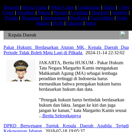
Beranda
|
Berita Utama
|
White Crime
|
Lingkungan
|
EkBis
|
Cyber
Crime
|
Peradilan
|
Pidana
|
Perdata
|
Legislatif
|
Eksekutif
|
Selebriti
|
Pemilu
|
Nusantara
|
Internasional
|
ResKrim
|
Gaya Hidup
|
Opini
Hukum
|
Profil
|
Editorial
|
Index
Kepala Daerah
Pakar Hukum: Berdasarkan Aturan MK, Kepala Daerah Dua
Periode Tidak Boleh Maju Lagi di Pilkada
|
2024-11-14 22:32:02
JAKARTA, Berita HUKUM - Pakar Hukum
Tata Negara Margarito Kamis mengatakan
Mahkamah Agung (MA) sebagai lembaga
peradilan tertinggi di Indonesia harus
memastikan bahwa penegakan hukum harus
berdasarkan hukum dan data.
"Penegak hukum harus bertindak berdasarkan
hukum dan fakta. Jangan ke kiri dan juga
jangan ke kanan," kata Margarito Kamis seusai
...
Berita Selengkapnya
DPRD Berwenang Tunjuk Kepala Daerah Apabila Terjadi
Kekosongan Jabatan
|
2018-07-18 19:05:37