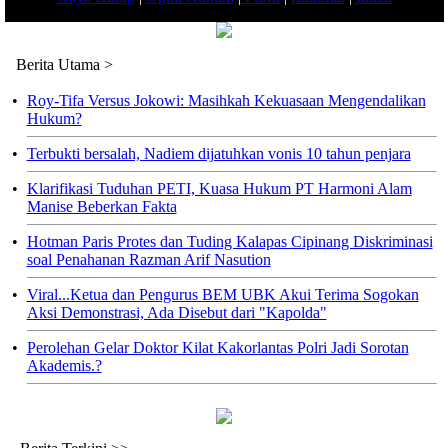
Berita Utama >
•
Roy-Tifa Versus Jokowi: Masihkah Kekuasaan Mengendalikan
Hukum?
•
Terbukti bersalah, Nadiem dijatuhkan vonis 10 tahun penjara
•
Klarifikasi Tuduhan PETI, Kuasa Hukum PT Harmoni Alam
Manise Beberkan Fakta
•
Hotman Paris Protes dan Tuding Kalapas Cipinang Diskriminasi
soal Penahanan Razman Arif Nasution
•
Viral...Ketua dan Pengurus BEM UBK Akui Terima Sogokan
Aksi Demonstrasi, Ada Disebut dari "Kapolda"
•
Perolehan Gelar Doktor Kilat Kakorlantas Polri Jadi Sorotan
Akademis.?