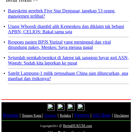
Berita Terkini >>
•
Bareskrim gerebek Five Star Denpasar, tangkap 53 orang,
manajemen terlibat?
•
Utang Whoosh diambil alih Kemenkeu dan diklaim tak bebani
APBN, CELIOS: Bakal sama saja
•
Respons pasien BPJS Yurizal yang meninggal dan viral
dirundung nakes, Menkes: Saya merasa gagal
•
Sejumlah pemkab/pemkot di Jateng tak sanggup bayar gaji ASN,
Wagub: Sudah kita laporkan ke pusat
•
Satelit Lampung-1 milik perusahaan China siap diluncurkan, apa
manfaat dan risikonya?
Beranda
|
|
|
|
Partners
|
Info Iklan
|
Tentang Kami
Hubungi
Redaksi
Disclaimer
@
BeritaHUKUM.com
Copyright2011