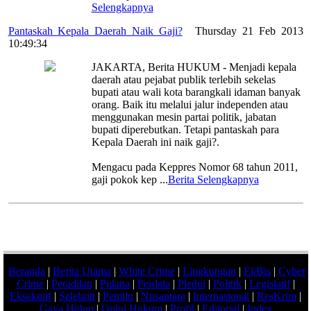
Selengkapnya
Pantaskah Kepala Daerah Naik Gaji?
|
Thursday 21 Feb 2013
10:49:34
JAKARTA, Berita HUKUM - Menjadi kepala
daerah atau pejabat publik terlebih sekelas
bupati atau wali kota barangkali idaman banyak
orang. Baik itu melalui jalur independen atau
menggunakan mesin partai politik, jabatan
bupati diperebutkan. Tetapi pantaskah para
Kepala Daerah ini naik gaji?.
Mengacu pada Keppres Nomor 68 tahun 2011,
gaji pokok kep
...
Berita Selengkapnya
Beranda
|
Berita Utama
|
White Crime
|
Lingkungan
|
EkBis
|
Cyber
Crime
|
Peradilan
|
Pidana
|
Perdata
|
Pledoi
|
Politik
|
Legislatif
|
Eksekutif
|
Selebriti
|
Pemilu
|
Nusantara
|
Internasional
|
ResKrim
|
Gaya Hidup
|
Opini Hukum
|
Profil
|
Editorial
|
Index