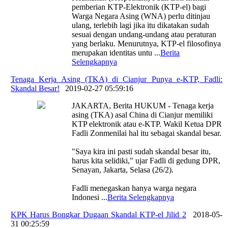
pemberian KTP-Elektronik (KTP-el) bagi
Warga Negara Asing (WNA) perlu ditinjau
ulang, terlebih lagi jika itu dikatakan sudah
sesuai dengan undang-undang atau peraturan
yang berlaku. Menurutnya, KTP-el filosofinya
merupakan identitas untu
...
Berita
Selengkapnya
Tenaga Kerja Asing (TKA) di Cianjur Punya e-KTP, Fadli:
Skandal Besar!
|
2019-02-27 05:59:16
JAKARTA, Berita HUKUM - Tenaga kerja
asing (TKA) asal China di Cianjur memiliki
KTP elektronik atau e-KTP. Wakil Ketua DPR
Fadli Zonmenilai hal itu sebagai skandal besar.
"Saya kira ini pasti sudah skandal besar itu,
harus kita selidiki," ujar Fadli di gedung DPR,
Senayan, Jakarta, Selasa (26/2).
Fadli menegaskan hanya warga negara
Indonesi
...
Berita Selengkapnya
KPK Harus Bongkar Dugaan Skandal KTP-el Jilid 2
|
2018-05-
31 00:25:59