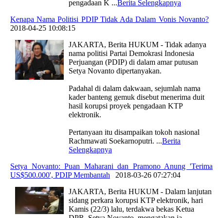
pengadaan K
...
Berita Selengkapnya
Kenapa Nama Politisi PDIP Tidak Ada Dalam Vonis Novanto?
|
2018-04-25 10:08:15
JAKARTA, Berita HUKUM - Tidak adanya
nama politisi Partai Demokrasi Indonesia
Perjuangan (PDIP) di dalam amar putusan
Setya Novanto dipertanyakan.
Padahal di dalam dakwaan, sejumlah nama
kader banteng gemuk disebut menerima duit
hasil korupsi proyek pengadaan KTP
elektronik.
Pertanyaan itu disampaikan tokoh nasional
Rachmawati Soekarnoputri.
...
Berita
Selengkapnya
Setya Novanto: Puan Maharani dan Pramono Anung 'Terima
US$500.000', PDIP Membantah
|
2018-03-26 07:27:04
JAKARTA, Berita HUKUM - Dalam lanjutan
sidang perkara korupsi KTP elektronik, hari
Kamis (22/3) lalu, terdakwa bekas Ketua
DPR, Setya Novanto, mengatakan ia