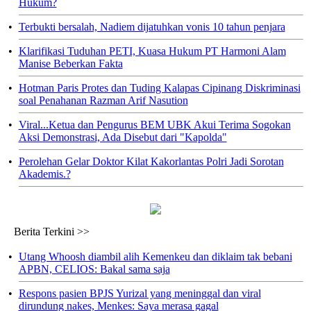
Hukum?
•
Terbukti bersalah, Nadiem dijatuhkan vonis 10 tahun penjara
•
Klarifikasi Tuduhan PETI, Kuasa Hukum PT Harmoni Alam
Manise Beberkan Fakta
•
Hotman Paris Protes dan Tuding Kalapas Cipinang Diskriminasi
soal Penahanan Razman Arif Nasution
•
Viral...Ketua dan Pengurus BEM UBK Akui Terima Sogokan
Aksi Demonstrasi, Ada Disebut dari "Kapolda"
•
Perolehan Gelar Doktor Kilat Kakorlantas Polri Jadi Sorotan
Akademis.?
Berita Terkini >>
•
Utang Whoosh diambil alih Kemenkeu dan diklaim tak bebani
APBN, CELIOS: Bakal sama saja
•
Respons pasien BPJS Yurizal yang meninggal dan viral
dirundung nakes, Menkes: Saya merasa gagal