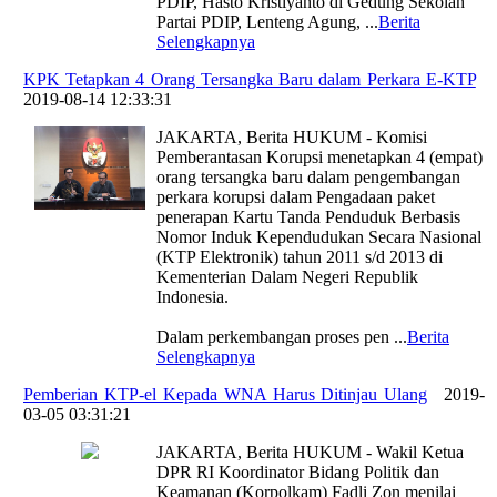
PDIP, Hasto Kristiyanto di Gedung Sekolah
Partai PDIP, Lenteng Agung,
...
Berita
Selengkapnya
KPK Tetapkan 4 Orang Tersangka Baru dalam Perkara E-KTP
|
2019-08-14 12:33:31
JAKARTA, Berita HUKUM - Komisi
Pemberantasan Korupsi menetapkan 4 (empat)
orang tersangka baru dalam pengembangan
perkara korupsi dalam Pengadaan paket
penerapan Kartu Tanda Penduduk Berbasis
Nomor Induk Kependudukan Secara Nasional
(KTP Elektronik) tahun 2011 s/d 2013 di
Kementerian Dalam Negeri Republik
Indonesia.
Dalam perkembangan proses pen
...
Berita
Selengkapnya
Pemberian KTP-el Kepada WNA Harus Ditinjau Ulang
|
2019-
03-05 03:31:21
JAKARTA, Berita HUKUM - Wakil Ketua
DPR RI Koordinator Bidang Politik dan
Keamanan (Korpolkam) Fadli Zon menilai