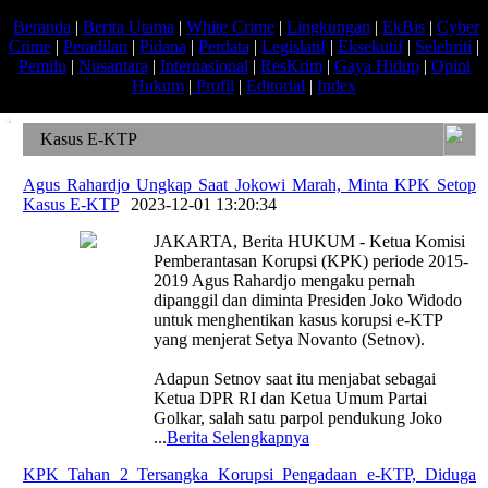
Beranda
|
Berita Utama
|
White Crime
|
Lingkungan
|
EkBis
|
Cyber
Crime
|
Peradilan
|
Pidana
|
Perdata
|
Legislatif
|
Eksekutif
|
Selebriti
|
Pemilu
|
Nusantara
|
Internasional
|
ResKrim
|
Gaya Hidup
|
Opini
Hukum
|
Profil
|
Editorial
|
Index
Kasus E-KTP
Agus Rahardjo Ungkap Saat Jokowi Marah, Minta KPK Setop
Kasus E-KTP
|
2023-12-01 13:20:34
JAKARTA, Berita HUKUM - Ketua Komisi
Pemberantasan Korupsi (KPK) periode 2015-
2019 Agus Rahardjo mengaku pernah
dipanggil dan diminta Presiden Joko Widodo
untuk menghentikan kasus korupsi e-KTP
yang menjerat Setya Novanto (Setnov).
Adapun Setnov saat itu menjabat sebagai
Ketua DPR RI dan Ketua Umum Partai
Golkar, salah satu parpol pendukung Joko
...
Berita Selengkapnya
KPK Tahan 2 Tersangka Korupsi Pengadaan e-KTP, Diduga