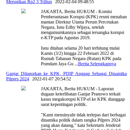
Merugikan Rp2,3 Triliun
|
2022-02-04 09:48:55
JAKARTA, Berita HUKUM - Komisi
Pemberantasan Korupsi (KPK) resmi menahan
mantan Direktur Utama Perum Percetakan
Negara, Isnu Edhy Wijaya, setelah
mengumumkannya sebagai tersangka korupsi
e-KTP pada Agustus 2019.
Isnu ditahan selama 20 hari terhitung mulai
Kamis (3/2) hingga 22 Februari 2022 di
Rumah Tahanan Negara (Rutan) KPK pada
Pomdam Jaya Gu
...
Berita Selengkapnya
Ganjar Dilaporkan ke KPK, PDIP Anggap Sebagai Dinamika
Pilpres 2024
|
2022-01-07 20:54:52
JAKARTA, Berita HUKUM - Laporan
dugaan keterlibatan Ganjar Pranowo terkait
kasus megakorupsi KTP-el ke KPK dianggap
sarat kepentingan politik.
"Kami mensinyalir tidak terlepas dari berbagai
dinamika politik dalam rangka Pilpres 2024
yang akan datang," kata Sekretaris Jenderal