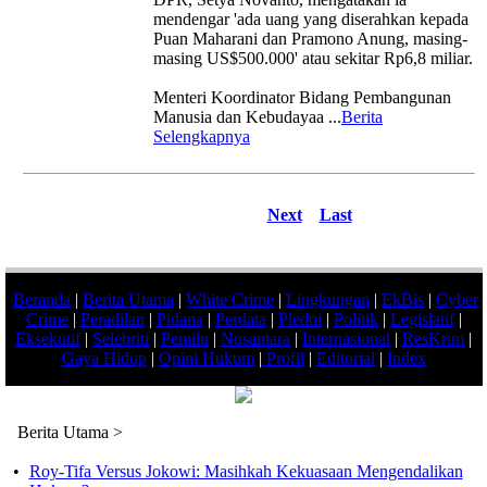
mendengar 'ada uang yang diserahkan kepada
Puan Maharani dan Pramono Anung, masing-
masing US$500.000' atau sekitar Rp6,8 miliar.
Menteri Koordinator Bidang Pembangunan
Manusia dan Kebudayaa
...
Berita
Selengkapnya
Next
Last
Beranda
|
Berita Utama
|
White Crime
|
Lingkungan
|
EkBis
|
Cyber
Crime
|
Peradilan
|
Pidana
|
Perdata
|
Pledoi
|
Politik
|
Legislatif
|
Eksekutif
|
Selebriti
|
Pemilu
|
Nusantara
|
Internasional
|
ResKrim
|
Gaya Hidup
|
Opini Hukum
|
Profil
|
Editorial
|
Index
Berita Utama >
•
Roy-Tifa Versus Jokowi: Masihkah Kekuasaan Mengendalikan