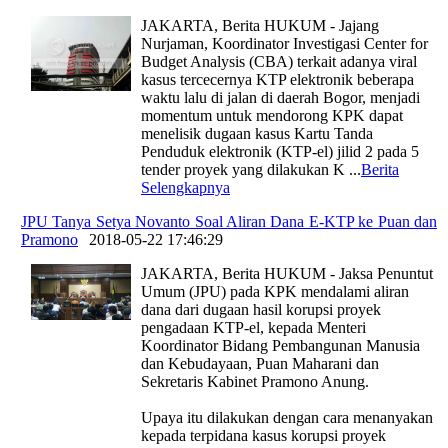
JAKARTA, Berita HUKUM - Jajang
Nurjaman, Koordinator Investigasi Center for
Budget Analysis (CBA) terkait adanya viral
kasus tercecernya KTP elektronik beberapa
waktu lalu di jalan di daerah Bogor, menjadi
momentum untuk mendorong KPK dapat
menelisik dugaan kasus Kartu Tanda
Penduduk elektronik (KTP-el) jilid 2 pada 5
tender proyek yang dilakukan K
...
Berita
Selengkapnya
JPU Tanya Setya Novanto Soal Aliran Dana E-KTP ke Puan dan
Pramono
|
2018-05-22 17:46:29
JAKARTA, Berita HUKUM - Jaksa Penuntut
Umum (JPU) pada KPK mendalami aliran
dana dari dugaan hasil korupsi proyek
pengadaan KTP-el, kepada Menteri
Koordinator Bidang Pembangunan Manusia
dan Kebudayaan, Puan Maharani dan
Sekretaris Kabinet Pramono Anung.
Upaya itu dilakukan dengan cara menanyakan
kepada terpidana kasus korupsi proyek