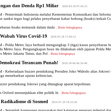
ungan dan Denda Rp1 Miliar
|
2020-04-20 07:43:15
 Pemerintah Indonesia melalui Kementerian Komunikasi dan Informat
 sanksi tegas bagi pelaku penyebaran kabar bohong (hoaks) terkait Co
yebaran hoaks termasuk dalam tinda
...
Berita Selengkapnya
t Wabah Virus Covid-19
|
2020-03-30 17:04:52
Polda Metro Jaya berhasil mengungkap 3 (tiga) kasus penyebaran berit
a Metro Jaya. Pengungkapan hoax itu dilakukan oleh jajaran Polda Met
es Metro Jakarta Timur, dan Pol
...
Berita Selengkapnya
Demokrasi Terancam Punah!
|
2019-10-06 06:16:48
 Keberadaan buzzer pendukung Presiden Joko Widodo alias Jokowi s
uga menebarkan ujaran kebencian.
uzzer pendukung Jokowi yang ditangkap aparat kepolisian.
as Oxford menunjukkan elite politik In
...
Berita Selengkapnya
Radikalisme di Sosmed
|
2019-07-29 19:33:36
 Sejumlah komponen masyarakat dari kalangan generasi milenial dan