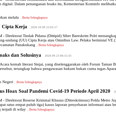
orm digital. Dalam penanganan hoaks itu, Kementerian Kominfo melibatk
arkan melalu
...
Berita Selengkapnya
 Cipta Kerja
|
2020-10-09 22:03:17
irektorat Tindak Pidana (Dittipid) Siber Bareskrim Polri menangkap 
dang-undang (UU) Cipta Kerja atau Omnibus Law. Pelaku berinisial VE
ecamatan Panakukang
...
Berita Selengkapnya
Hoaks dan Solusinya
|
2020-09-23 00:15:43
cara kemah literasi Sinjai, yang diselenggarakan oleh Forum Taman B
a tersebut, terungkap bahwa pengawasan hukum bukan cuma tugas Apara
n Negeri
...
Berita Selengkapnya
us Hoax Soal Pandemi Covid-19 Periode April 2020
|
2
Direktorat Reserse Kriminal Khusus (Ditreskrimsus) Polda Metro Jaya
mpat ratus empat puluh tiga) kasus laporan penyebaran informasi atau b
terjadi di wilay
...
Berita Selengkapnya