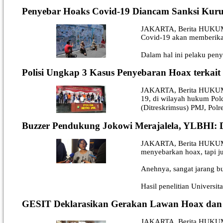
Penyebar Hoaks Covid-19 Diancam Sanksi Kur
JAKARTA, Berita HUKUM -
Covid-19 akan memberikan
Dalam hal ini pelaku pen
Polisi Ungkap 3 Kasus Penyebaran Hoax terkai
JAKARTA, Berita HUKUM - 
19, di wilayah hukum Pold
(Ditreskrimsus) PMJ, Polr
Buzzer Pendukung Jokowi Merajalela, YLBHI: 
JAKARTA, Berita HUKUM -
menyebarkan hoax, tapi j
Anehnya, sangat jarang b
Hasil penelitian Universit
GESIT Deklarasikan Gerakan Lawan Hoax dan 
JAKARTA, Berita HUKUM -