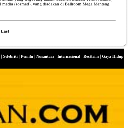
sial media (sosmed), yang diadakan di Ballroom Mega Menteng,
Last
|
|
|
|
|
|
Selebriti
Pemilu
Nusantara
Internasional
ResKrim
Gaya Hidup