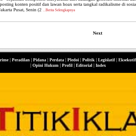
osting konten positif dan lawan hoax serta tangkal radikalisme di so
Jakarta Pusat, Senin (2
...
Berita Selengkapnya
Next
|
|
|
|
|
|
|
rime
Peradilan
Pidana
Perdata
Pledoi
Politik
Legislatif
Eksekutif
|
|
|
|
Opini Hukum
Profil
Editorial
Index