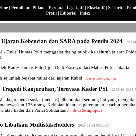
|
|
|
|
|
|
|
rime
Peradilan
Pidana
Perdata
Legislatif
Eksekutif
Selebriti
Pemi
|
|
Profil
Editorial
Index
, Ujaran Kebencian dan SARA pada Pemilu 2024
|
2023-
ivisi Humas Polri menggelar dialog publik ke seluruh jajaran Polda se
).
leh Kadiv Humas Polri Irjen Dedi Prasetyo dari Mabes Polri, Jakarta.
eh sejumlah pejabat mulai dari jajaran Kabid
...
Berita Selengkapnya
i Tragedi Kanjuruhan, Ternyata Kader PSI
|
2022-10-13 05:
Jagat media sosial (medsos) dihebohkan seorang ibu yang mengaku s
menewaskan 133 orang. Kekinian identitas perempuan tersebut perlah
 atau kader dari Partai Solidaritas I
...
Berita Selengkapnya
o Libatkan Multistakeholders
|
2021-02-24 07:13:15
Kementerian Komunikasi dan Informatika mengidentifikasi 111 isu h