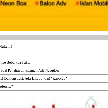
n Hukum?
ise Beberkan Fakta
i soal Penahanan Razman Arif Nasution
i Demonstrasi, Ada Disebut dari "Kapolda"
kademis.?