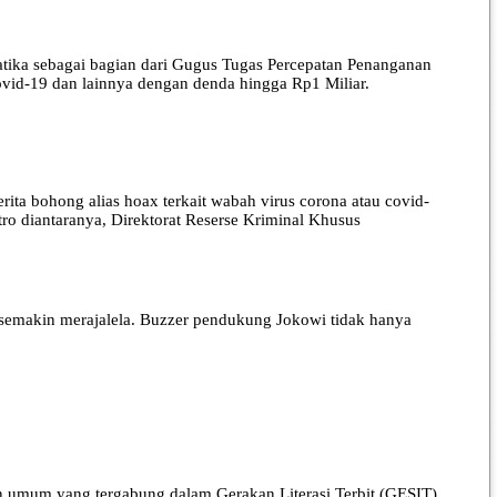
ika sebagai bagian dari Gugus Tugas Percepatan Penanganan
vid-19 dan lainnya dengan denda hingga Rp1 Miliar.
a bohong alias hoax terkait wabah virus corona atau covid-
ro diantaranya, Direktorat Reserse Kriminal Khusus
emakin merajalela. Buzzer pendukung Jokowi tidak hanya
 umum yang tergabung dalam Gerakan Literasi Terbit (GESIT)