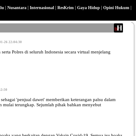
|
|
|
|
|
|
lu
Nusantara
Internasional
ResKrim
Gaya Hidup
Opini Hukum
01-26 22:04:30
rta Polres di seluruh Indonesia secara virtual menjelang
52:50
ebagai 'penjual dawet' memberikan keterangan palsu dalam
an mulai terungkap. Sejumlah pihak bahkan menyebut
oaks yang berkaitan dengan Vaksin Covid-19. Semua isu hoaks