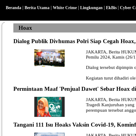
|
|
|
|
|
Beranda
Berita Utama
White Crime
Lingkungan
EkBis
Cyber C
Hoax
Dialog Publik Divhumas Polri Siap Cegah Hoax
JAKARTA, Berita HUKUM - D
Pemilu 2024, Kamis (26/1
Dialog tersebut dipimpin o
Kegiatan turut dihadiri ol
Permintaan Maaf 'Penjual Dawet' Sebar Hoax d
JAKARTA, Berita HUKUM - 
Tragedi Kanjuruhan yang 
perempuan tersebut anggota
Tangani 111 Isu Hoaks Vaksin Covid-19, Kominf
JAKARTA, Berita HUKUM - 