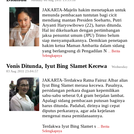
JAKARTA-Majelis hakim menetapkan untuk
menunda pembacaan tuntutan bagi cicit
mendiang mantan Presiden Soeharto, Putri
Aryanti Haryowibowo (22), harus ditunda.
Hal ini dikeluarkan dengan pertimbangan
jaksa penuntut umum (JPU) Trimo belum
siap menyampaikannya. Demikian penetapan
hakim ketua Maman Ambarita dalam sidang
yang berlangsung di Pengadilan N
...
Berita
Selengkapnya
Vonis Ditunda, Iyut Bing Slamet Kecewa
|
Wednesday
03 Aug 2011 23:04:57
JAKARTA-Terdakwa Ratna Fairuz Albar alias
Iyut Bing Slamet merasa kecewa. Pasalnya,
persidangan perkara dugaan kepemilikan
sabu-sabu seberat 0,4 gram berjalan lambat.
Apalagi sidang pembacaan putusan baginya
harus ditunda. Padahal, dirinya ingi cepat
diputus perkaranya, agar ada kejelasan
mengenai masa pemidanaannya.
Terdakwa Iyut Bing Slamet s
...
Berita
Selengkapnya