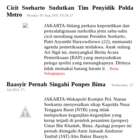
Cicit Soeharto Sudutkan Tim Penyidik Polda
Metro
|
Monday 01 Aug 2011 19:28:27
JAKARTA-Sidang perkara kepemilikan dan
penyalahgunaan narkotika jenis sabu-sabu
cicit mendiang mantan Presiden Soeharto,
Putri Aryanthi Haryowibowo (22), memasuki
agenda pemeriksaan terdakwa. Anak sulung
Ari Sigit ini, menyangkal Berita Acara
Pemeriksaan (BAP) yang menyudutkan
petuga spolisi yang menangkapnya. Dirinya
tidak memakai barang haram it
...
Berita
Selengkapnya
Baasyir Pernah Singahi Ponpes Bima
|
Wednesday 27
Jul 2011 17:
JAKARTA-Wakapolri Komjen Pol. Nanan
Soekarna menyesalkan sikap Kapolda Nusa
Tenggara Barat (NTB) yang tidak
melaporkan keganjilan-keganjilan yang
kerap terjadi di pondok pesantren (ponpes)
Umar Bin Khattab, Bima. Apalagi ponpes ini
pernah disingahi Amir Jamaah Anshorut
Tauhid (JAT) Abu Bakar Baasyir.