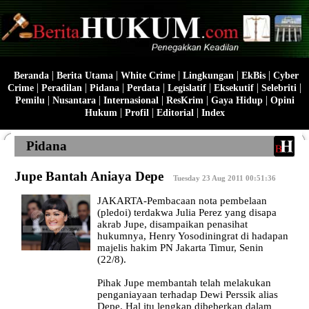
|
|
|
|
|
Beranda
Berita Utama
White Crime
Lingkungan
EkBis
Cyber
|
|
|
|
|
|
|
Crime
Peradilan
Pidana
Perdata
Legislatif
Eksekutif
Selebriti
|
|
|
|
|
Pemilu
Nusantara
Internasional
ResKrim
Gaya Hidup
Opini
|
|
|
Hukum
Profil
Editorial
Index
Pidana
Jupe Bantah Aniaya Depe
|
Tuesday 23 Aug 2011 00:51:36
JAKARTA-Pembacaan nota pembelaan
(pledoi) terdakwa Julia Perez yang disapa
akrab Jupe, disampaikan penasihat
hukumnya, Henry Yosodiningrat di hadapan
majelis hakim PN Jakarta Timur, Senin
(22/8).
Pihak Jupe membantah telah melakukan
penganiayaan terhadap Dewi Perssik alias
Depe. Hal itu lengkap dibeberkan dalam