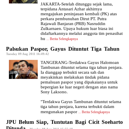
JAKARTA-Setelah ditunggu sejak lama,
terpidana Antasari Azhar akhirnya
mengajukan peninjauan kembali (PK) atas
perkara pembunuhan Dirut PT. Putra
Rajawali Banjaran (PRB) Nasruddin
Zulkarnaen. Upaya hukum luar biasa ini
didaftarkannya melalui anggota tim penasihat
hu
...
Berita Selengkapnya
Palsukan Paspor, Gayus Dituntut Tiga Tahun
|
Tuesday 09 Aug 2011 16:49:42
TANGERANG-Terdakwa Gayus Halomoan
Tambunan dituntut selama tiga tahun penjara.
Ia dianggap terbukti secara sah dan
meyakinkan melakukan tindak pidana
pemalsuan paspor yang dipakaianya untuk
bepergian ke luar negeri dengan atas nama
Sony Laksono.
"Terdakwa Gayus Tambunan dituntut selama
tiga tahun penjara, karena terbukti dalam
mengunakan paspor
...
Berita Selengkapnya
JPU Belum Siap, Tuntutan Bagi Cicit Soeharto
Ditunda
|
Monday 08 Aug 2011 15:55:18