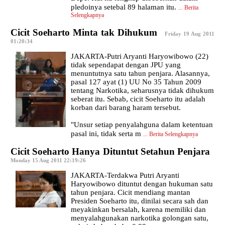
pledoinya setebal 89 halaman itu.
...
Berita
Selengkapnya
Cicit Soeharto Minta tak Dihukum
|
Friday 19 Aug 2011
01:20:34
JAKARTA-Putri Aryanti Haryowibowo (22)
tidak sependapat dengan JPU yang
menuntutnya satu tahun penjara. Alasannya,
pasal 127 ayat (1) UU No 35 Tahun 2009
tentang Narkotika, seharusnya tidak dihukum
seberat itu. Sebab, cicit Soeharto itu adalah
korban dari barang haram tersebut.
"Unsur setiap penyalahguna dalam ketentuan
pasal ini, tidak serta m
...
Berita Selengkapnya
Cicit Soeharto Hanya Dituntut Setahun Penjara
|
Monday 15 Aug 2011 22:19:26
JAKARTA-Terdakwa Putri Aryanti
Haryowibowo dituntut dengan hukuman satu
tahun penjara. Cicit mendiang mantan
Presiden Soeharto itu, dinilai secara sah dan
meyakinkan bersalah, karena memiliki dan
menyalahgunakan narkotika golongan satu,