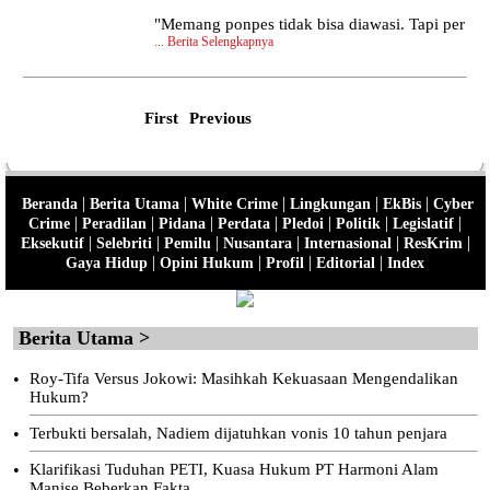
"Memang ponpes tidak bisa diawasi. Tapi per
...
Berita Selengkapnya
First
Previous
|
|
|
|
|
Beranda
Berita Utama
White Crime
Lingkungan
EkBis
Cyber
|
|
|
|
|
|
|
Crime
Peradilan
Pidana
Perdata
Pledoi
Politik
Legislatif
|
|
|
|
|
|
Eksekutif
Selebriti
Pemilu
Nusantara
Internasional
ResKrim
|
|
|
|
Gaya Hidup
Opini Hukum
Profil
Editorial
Index
Berita Utama >
•
Roy-Tifa Versus Jokowi: Masihkah Kekuasaan Mengendalikan
Hukum?
•
Terbukti bersalah, Nadiem dijatuhkan vonis 10 tahun penjara
•
Klarifikasi Tuduhan PETI, Kuasa Hukum PT Harmoni Alam
Manise Beberkan Fakta