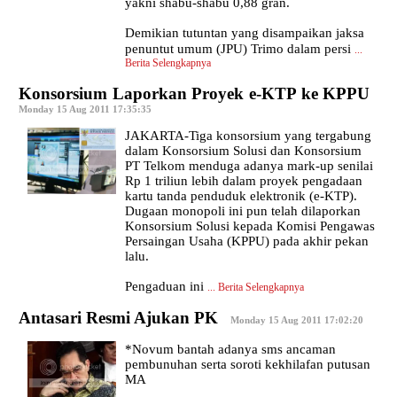
yakni shabu-shabu 0,88 gran.
Demikian tutuntan yang disampaikan jaksa
penuntut umum (JPU) Trimo dalam persi
...
Berita Selengkapnya
Konsorsium Laporkan Proyek e-KTP ke KPPU
|
Monday 15 Aug 2011 17:35:35
JAKARTA-Tiga konsorsium yang tergabung
dalam Konsorsium Solusi dan Konsorsium
PT Telkom menduga adanya mark-up senilai
Rp 1 triliun lebih dalam proyek pengadaan
kartu tanda penduduk elektronik (e-KTP).
Dugaan monopoli ini pun telah dilaporkan
Konsorsium Solusi kepada Komisi Pengawas
Persaingan Usaha (KPPU) pada akhir pekan
lalu.
Pengaduan ini
...
Berita Selengkapnya
Antasari Resmi Ajukan PK
|
Monday 15 Aug 2011 17:02:20
*Novum bantah adanya sms ancaman
pembunuhan serta soroti kekhilafan putusan
MA