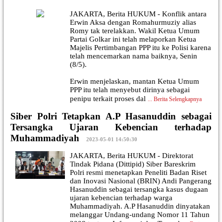
JAKARTA, Berita HUKUM - Konflik antara
Erwin Aksa dengan Romahurmuziy alias
Romy tak terelakkan. Wakil Ketua Umum
Partai Golkar ini telah melaporkan Ketua
Majelis Pertimbangan PPP itu ke Polisi karena
telah mencemarkan nama baiknya, Senin
(8/5).
Erwin menjelaskan, mantan Ketua Umum
PPP itu telah menyebut dirinya sebagai
penipu terkait proses dal
...
Berita Selengkapnya
Siber Polri Tetapkan A.P Hasanuddin sebagai
Tersangka Ujaran Kebencian terhadap
Muhammadiyah
|
2023-05-01 14:50:30
JAKARTA, Berita HUKUM - Direktorat
Tindak Pidana (Dittipid) Siber Bareskrim
Polri resmi menetapkan Peneliti Badan Riset
dan Inovasi Nasional (BRIN) Andi Pangerang
Hasanuddin sebagai tersangka kasus dugaan
ujaran kebencian terhadap warga
Muhammadiyah. A.P Hasanuddin dinyatakan
melanggar Undang-undang Nomor 11 Tahun