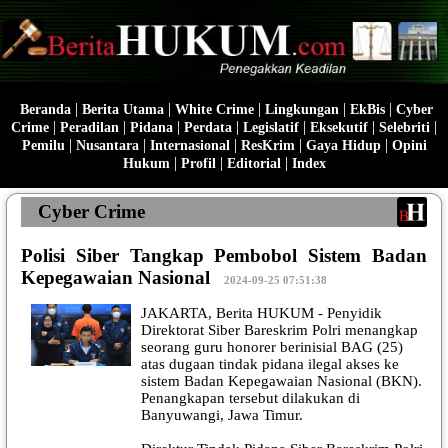
|
|
|
|
|
Beranda
Berita Utama
White Crime
Lingkungan
EkBis
Cyber
|
|
|
|
|
|
|
Crime
Peradilan
Pidana
Perdata
Legislatif
Eksekutif
Selebriti
|
|
|
|
|
Pemilu
Nusantara
Internasional
ResKrim
Gaya Hidup
Opini
|
|
|
Hukum
Profil
Editorial
Index
Cyber Crime
Polisi Siber Tangkap Pembobol Sistem Badan
Kepegawaian Nasional
|
2024-09-25 07:51:38
JAKARTA, Berita HUKUM - Penyidik
Direktorat Siber Bareskrim Polri menangkap
seorang guru honorer berinisial BAG (25)
atas dugaan tindak pidana ilegal akses ke
sistem Badan Kepegawaian Nasional (BKN).
Penangkapan tersebut dilakukan di
Banyuwangi, Jawa Timur.