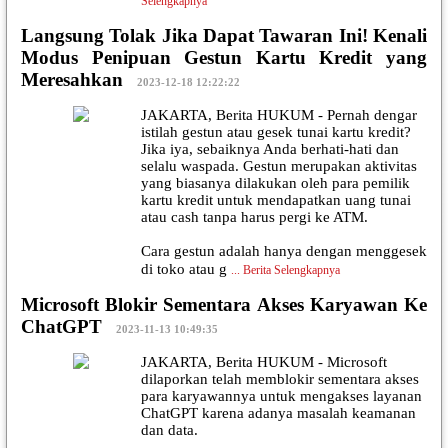
Selengkapnya
Langsung Tolak Jika Dapat Tawaran Ini! Kenali
Modus Penipuan Gestun Kartu Kredit yang
Meresahkan
|
2023-12-18 12:22:22
JAKARTA, Berita HUKUM - Pernah dengar
istilah gestun atau gesek tunai kartu kredit?
Jika iya, sebaiknya Anda berhati-hati dan
selalu waspada. Gestun merupakan aktivitas
yang biasanya dilakukan oleh para pemilik
kartu kredit untuk mendapatkan uang tunai
atau cash tanpa harus pergi ke ATM.
Cara gestun adalah hanya dengan menggesek
di toko atau g
...
Berita Selengkapnya
Microsoft Blokir Sementara Akses Karyawan Ke
ChatGPT
|
2023-11-13 10:49:35
JAKARTA, Berita HUKUM - Microsoft
dilaporkan telah memblokir sementara akses
para karyawannya untuk mengakses layanan
ChatGPT karena adanya masalah keamanan
dan data.