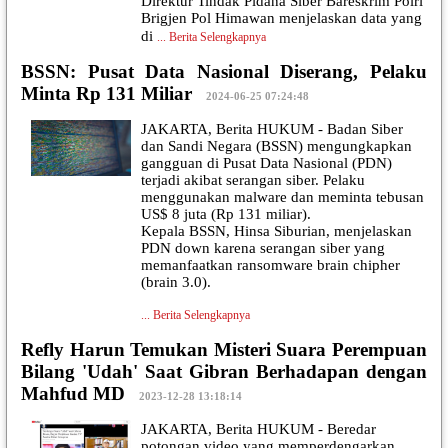
Direktur Tindak Pidana Siber Bareskrim Polri
Brigjen Pol Himawan menjelaskan data yang
di
...
Berita Selengkapnya
BSSN: Pusat Data Nasional Diserang, Pelaku
Minta Rp 131 Miliar
|
2024-06-25 07:24:48
JAKARTA, Berita HUKUM - Badan Siber
dan Sandi Negara (BSSN) mengungkapkan
gangguan di Pusat Data Nasional (PDN)
terjadi akibat serangan siber. Pelaku
menggunakan malware dan meminta tebusan
US$ 8 juta (Rp 131 miliar).
Kepala BSSN, Hinsa Siburian, menjelaskan
PDN down karena serangan siber yang
memanfaatkan ransomware brain chipher
(brain 3.0).
...
Berita Selengkapnya
Refly Harun Temukan Misteri Suara Perempuan
Bilang 'Udah' Saat Gibran Berhadapan dengan
Mahfud MD
|
2023-12-28 13:18:14
JAKARTA, Berita HUKUM - Beredar
potongan video yang memperdengarkan