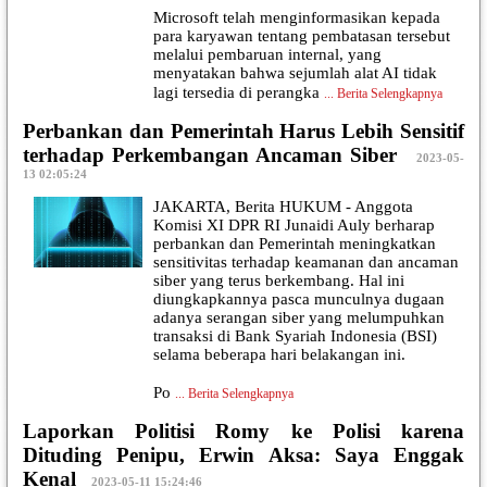
Microsoft telah menginformasikan kepada
para karyawan tentang pembatasan tersebut
melalui pembaruan internal, yang
menyatakan bahwa sejumlah alat AI tidak
lagi tersedia di perangka
...
Berita Selengkapnya
Perbankan dan Pemerintah Harus Lebih Sensitif
terhadap Perkembangan Ancaman Siber
|
2023-05-
13 02:05:24
JAKARTA, Berita HUKUM - Anggota
Komisi XI DPR RI Junaidi Auly berharap
perbankan dan Pemerintah meningkatkan
sensitivitas terhadap keamanan dan ancaman
siber yang terus berkembang. Hal ini
diungkapkannya pasca munculnya dugaan
adanya serangan siber yang melumpuhkan
transaksi di Bank Syariah Indonesia (BSI)
selama beberapa hari belakangan ini.
Po
...
Berita Selengkapnya
Laporkan Politisi Romy ke Polisi karena
Dituding Penipu, Erwin Aksa: Saya Enggak
Kenal
|
2023-05-11 15:24:46