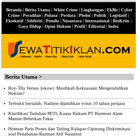
|
|
|
|
|
Beranda
Berita Utama
White Crime
Lingkungan
EkBis
Cyber
|
|
|
|
|
|
|
Crime
Peradilan
Pidana
Perdata
Pledoi
Politik
Legislatif
|
|
|
|
|
|
Eksekutif
Selebriti
Pemilu
Nusantara
Internasional
ResKrim
|
|
|
|
Gaya Hidup
Opini Hukum
Profil
Editorial
Index
Berita Utama >
•
Roy-Tifa Versus Jokowi: Masihkah Kekuasaan Mengendalikan
Hukum?
•
Terbukti bersalah, Nadiem dijatuhkan vonis 10 tahun penjara
•
Klarifikasi Tuduhan PETI, Kuasa Hukum PT Harmoni Alam
Manise Beberkan Fakta
•
Hotman Paris Protes dan Tuding Kalapas Cipinang Diskriminasi
soal Penahanan Razman Arif Nasution