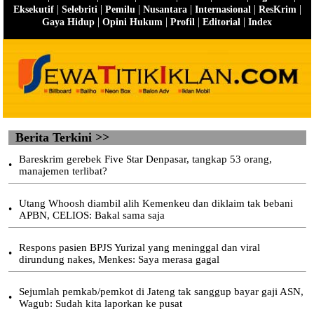
|
|
|
|
|
|
Eksekutif
Selebriti
Pemilu
Nusantara
Internasional
ResKrim
|
|
|
|
Gaya Hidup
Opini Hukum
Profil
Editorial
Index
Berita Terkini >>
Bareskrim gerebek Five Star Denpasar, tangkap 53 orang,
•
manajemen terlibat?
Utang Whoosh diambil alih Kemenkeu dan diklaim tak bebani
•
APBN, CELIOS: Bakal sama saja
Respons pasien BPJS Yurizal yang meninggal dan viral
•
dirundung nakes, Menkes: Saya merasa gagal
Sejumlah pemkab/pemkot di Jateng tak sanggup bayar gaji ASN,
•
Wagub: Sudah kita laporkan ke pusat