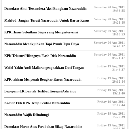
Saturday 20 Aug 2011
Demokrat Akui Tersandera Aksi Bungkam Nazaruddin
19:36:55
Saturday 20 Aug 2011
Mahfud: Jangan Turuti Nazaruddin Untuk Barter Kasus
19:21:18
Saturday 20 Aug 2011
KPK Harus Sebutkan Siapa yang Mengintervensi
18:18:53
Saturday 20 Aug 2011
Nazaruddin Menakjubkan Tapi Penuh Tipu Daya
14:43:12
Saturday 20 Aug 2011
KPK Telusuri Hilangnya Flash Disk Nazaruddin
05:21:47
Friday 19 Aug 2011
Wafid Yakin Andi Mallarangeng takkan Cuci Tangan
21:46:37
Friday 19 Aug 2011
KPK takkan Menyerah Bongkar Kasus Nazaruddin
20:12:14
Friday 19 Aug 2011
Bapepam-LK Bantah Terlibat Korupsi Askrindo
19:11:40
Friday 19 Aug 2011
Komite Etik KPK Tetap Periksa Nazaruddin
17:07:44
Friday 19 Aug 2011
Nazaruddin Wajib Dilindungi
15:26:39
Friday 19 Aug 2011
Demokrat Heran Atas Perubahan Sikap Nazaruddin
14:04:36