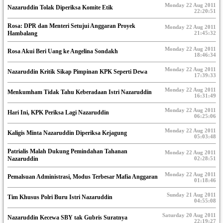
Monday 22 Aug 2011
Nazaruddin Tolak Diperiksa Komite Etik
22:20:51
Rosa: DPR dan Menteri Setujui Anggaran Proyek
Monday 22 Aug 2011
Hambalang
21:45:32
Monday 22 Aug 2011
Rosa Akui Beri Uang ke Angelina Sondakh
18:46:34
Monday 22 Aug 2011
Nazaruddin Kritik Sikap Pimpinan KPK Seperti Dewa
17:39:33
Monday 22 Aug 2011
Menkumham Tidak Tahu Keberadaan Istri Nazaruddin
16:31:49
Monday 22 Aug 2011
Hari Ini, KPK Periksa Lagi Nazaruddin
06:25:06
Monday 22 Aug 2011
Kaligis Minta Nazaruddin Diperiksa Kejagung
05:03:48
Patrialis Malah Dukung Pemindahan Tahanan
Monday 22 Aug 2011
Nazaruddin
02:28:51
Monday 22 Aug 2011
Pemalsuan Administrasi, Modus Terbesar Mafia Anggaran
01:18:46
Sunday 21 Aug 2011
Tim Khusus Polri Buru Istri Nazaruddin
04:55:08
Saturday 20 Aug 2011
Nazaruddin Kecewa SBY tak Gubris Suratnya
22:19:27