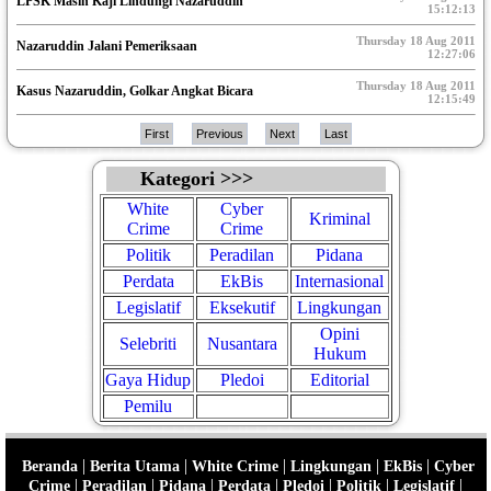
LPSK Masih Kaji Lindungi Nazaruddin
15:12:13
Thursday 18 Aug 2011
Nazaruddin Jalani Pemeriksaan
12:27:06
Thursday 18 Aug 2011
Kasus Nazaruddin, Golkar Angkat Bicara
12:15:49
First
Previous
Next
Last
Kategori >>>
White
Cyber
Kriminal
Crime
Crime
Politik
Peradilan
Pidana
Perdata
EkBis
Internasional
Legislatif
Eksekutif
Lingkungan
Opini
Selebriti
Nusantara
Hukum
Gaya Hidup
Pledoi
Editorial
Pemilu
|
|
|
|
|
Beranda
Berita Utama
White Crime
Lingkungan
EkBis
Cyber
|
|
|
|
|
|
|
Crime
Peradilan
Pidana
Perdata
Pledoi
Politik
Legislatif