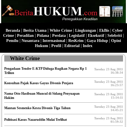
|
|
|
|
|
Beranda
Berita Utama
White Crime
Lingkungan
EkBis
Cyber
|
|
|
|
|
|
|
Crime
Peradilan
Pidana
Perdata
Legislatif
Eksekutif
Selebriti
|
|
|
|
|
Pemilu
Nusantara
Internasional
ResKrim
Gaya Hidup
Opini
|
|
|
Hukum
Profil
Editorial
Index
White Crime
Pengadaan Tender E-KTP Diduga Rugikan Negara Rp 1
Tuesday 23 Aug 2011
Triliun
16:38:34
Tuesday 23 Aug 2011
Konsultan Pajak Kasus Gayus Divonis Penjara
16:23:57
Nama Otto Hasibuan Muncul di Sidang Penyuapan
Tuesday 23 Aug 2011
Hakim
15:14:11
Tuesday 23 Aug 2011
Mantan Sesmenko Kesra Divonis Tiga Tahun
14:45:21
Tuesday 23 Aug 2011
Politisasi Kasus Nazaruddin Mulai Terlihat
01:59:32