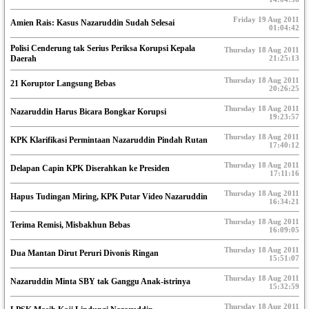
Friday 19 Aug 2011
Amien Rais: Kasus Nazaruddin Sudah Selesai
01:04:42
Polisi Cenderung tak Serius Periksa Korupsi Kepala
Thursday 18 Aug 2011
Daerah
21:25:13
Thursday 18 Aug 2011
21 Koruptor Langsung Bebas
20:26:25
Thursday 18 Aug 2011
Nazaruddin Harus Bicara Bongkar Korupsi
19:23:57
Thursday 18 Aug 2011
KPK Klarifikasi Permintaan Nazaruddin Pindah Rutan
17:40:12
Thursday 18 Aug 2011
Delapan Capin KPK Diserahkan ke Presiden
17:11:16
Thursday 18 Aug 2011
Hapus Tudingan Miring, KPK Putar Video Nazaruddin
16:34:21
Thursday 18 Aug 2011
Terima Remisi, Misbakhun Bebas
16:09:05
Thursday 18 Aug 2011
Dua Mantan Dirut Peruri Divonis Ringan
15:51:07
Thursday 18 Aug 2011
Nazaruddin Minta SBY tak Ganggu Anak-istrinya
15:32:59
Thursday 18 Aug 2011