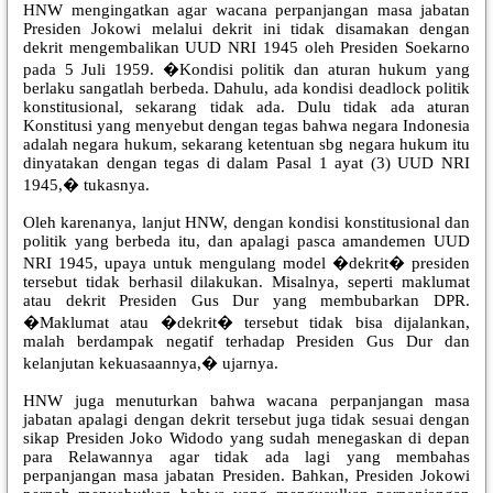
HNW mengingatkan agar wacana perpanjangan masa jabatan
Presiden Jokowi melalui dekrit ini tidak disamakan dengan
dekrit mengembalikan UUD NRI 1945 oleh Presiden Soekarno
pada 5 Juli 1959. �Kondisi politik dan aturan hukum yang
berlaku sangatlah berbeda. Dahulu, ada kondisi deadlock politik
konstitusional, sekarang tidak ada. Dulu tidak ada aturan
Konstitusi yang menyebut dengan tegas bahwa negara Indonesia
adalah negara hukum, sekarang ketentuan sbg negara hukum itu
dinyatakan dengan tegas di dalam Pasal 1 ayat (3) UUD NRI
1945,� tukasnya.
Oleh karenanya, lanjut HNW, dengan kondisi konstitusional dan
politik yang berbeda itu, dan apalagi pasca amandemen UUD
NRI 1945, upaya untuk mengulang model �dekrit� presiden
tersebut tidak berhasil dilakukan. Misalnya, seperti maklumat
atau dekrit Presiden Gus Dur yang membubarkan DPR.
�Maklumat atau �dekrit� tersebut tidak bisa dijalankan,
malah berdampak negatif terhadap Presiden Gus Dur dan
kelanjutan kekuasaannya,� ujarnya.
HNW juga menuturkan bahwa wacana perpanjangan masa
jabatan apalagi dengan dekrit tersebut juga tidak sesuai dengan
sikap Presiden Joko Widodo yang sudah menegaskan di depan
para Relawannya agar tidak ada lagi yang membahas
perpanjangan masa jabatan Presiden. Bahkan, Presiden Jokowi