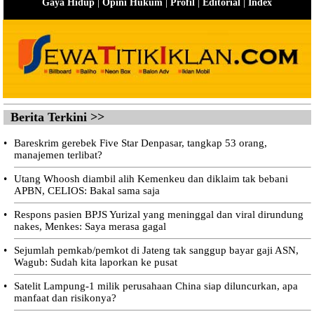
|
|
|
|
Gaya Hidup
Opini Hukum
Profil
Editorial
Index
Berita Terkini >>
•
Bareskrim gerebek Five Star Denpasar, tangkap 53 orang,
manajemen terlibat?
•
Utang Whoosh diambil alih Kemenkeu dan diklaim tak bebani
APBN, CELIOS: Bakal sama saja
•
Respons pasien BPJS Yurizal yang meninggal dan viral dirundung
nakes, Menkes: Saya merasa gagal
•
Sejumlah pemkab/pemkot di Jateng tak sanggup bayar gaji ASN,
Wagub: Sudah kita laporkan ke pusat
•
Satelit Lampung-1 milik perusahaan China siap diluncurkan, apa
manfaat dan risikonya?