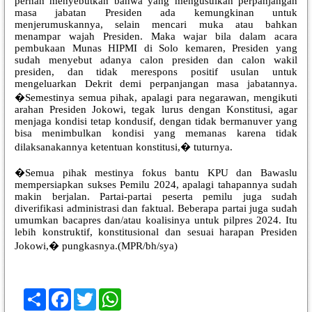
pernah menyebutkan bahwa yang mengusulkan perpanjangan
masa jabatan Presiden ada kemungkinan untuk
menjerumuskannya, selain mencari muka atau bahkan
menampar wajah Presiden. Maka wajar bila dalam acara
pembukaan Munas HIPMI di Solo kemaren, Presiden yang
sudah menyebut adanya calon presiden dan calon wakil
presiden, dan tidak merespons positif usulan untuk
mengeluarkan Dekrit demi perpanjangan masa jabatannya.
�Semestinya semua pihak, apalagi para negarawan, mengikuti
arahan Presiden Jokowi, tegak lurus dengan Konstitusi, agar
menjaga kondisi tetap kondusif, dengan tidak bermanuver yang
bisa menimbulkan kondisi yang memanas karena tidak
dilaksanakannya ketentuan konstitusi,� tuturnya.
�Semua pihak mestinya fokus bantu KPU dan Bawaslu
mempersiapkan sukses Pemilu 2024, apalagi tahapannya sudah
makin berjalan. Partai-partai peserta pemilu juga sudah
diverifikasi administrasi dan faktual. Beberapa partai juga sudah
umumkan bacapres dan/atau koalisinya untuk pilpres 2024. Itu
lebih konstruktif, konstitusional dan sesuai harapan Presiden
Jokowi,� pungkasnya.(MPR/bh/sya)
Share
Facebook
Twitter
WhatsApp