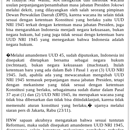
usulan perpanjangan/penambahan masa jabatan Presiden Jokowi
melalui dekrit, yang dilayangkan oleh salah seorang pimpinan
Dewan Perwakilan Daerah (DPD), karena wacana itu selain tidak
sesuai dengan ketentuan Konstitusi yang berlaku yaitu UUD
NRI 1945 terkait dengan ketentuan masa jabatan Presiden, juga
bisa mengarahkan Indonesia menjadi negara kekuasaan, bukan
negara hukum, hal yang juga tidak sesuai dengn ketentuan baru
UUD NRI 1945 yang menegaskan bahwa Indonesia adalah
negara hukum.
�Melalui amandemen UUD 45, sudah diputuskan, Indonesia ini
disepakati ditetapkan bersama sebagai negara hukum
(rechtstaat), bukan negara kekuasaan (machstaat). Itulah
ketentuan baru yang ada dalam Bab I Pasal 1 ayat (3) UUD NRI
1945. Jadi, apabila ada yang mewacanakan mengubah UUD
NRI 1945 termasuk perpanjangan masa jabatan Presiden, tetapi
dengan mekanisme yang tidak sesuai dengan ketentuan
Konstitusi yang berlaku, sebagaimana sudah diatur dalam Pasal
37 ayat (1) dan (2) UUD NRI 1945, itu merupakan wacana yang
tidak bisa dibenarkan dan tidak bisa ditindaklanjuti, karena tidak
memenuhi aturan konstitusi yang berlaku,� ujarnya melalui
siaran pers di Jakarta, Rabu (23/11).
HNW sapaan akrabnya mengatakan bahwa sesuai tuntutan
Reformasi, maka sudah disepakati amandemen UUD NRI 1945,
diantaranya selain ketentuan mekanisme perubahan terhadap