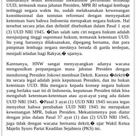
UUD, termasuk masa jabatan Presiden, MPR RI sebagai lembaga
tertinggi negara waktu itu, sudah melaksanakan kewenangan
konstitusional dan tuntutan reformasi dengan menyepakati
ketentuan baru bahwa Indonesia merupakan negara hukum. Hal
tersebut secara jelas dan definitif disebutkan dalam Pasal 1 ayat
(3) UUD NRI 1945. �Dan salah satu ciri negara hukum adalah
menjunjung tinggi supremasi hukum, termasuk ketentuan UUD.
Itu yang harusnya dilaksanakan, dipegang bersama, dan para
pimpinan lembaga negara mestinya berada di garda terdepan,
menjadi teladan bagi Rakyat,� ujarnya.
Karenanya, HNW sangat menyayangkan adanya wacana
mengusulkan perpanjangan masa jabatan Presiden dengan
mendorong Presiden Jokowi membuat Dekrit. Karena �dekrit�
itu secara legal adalah jenis keputusan Presiden, dan itu bukan
ketentuan UUD. Bila mengacu kepada konsep negara hukum
yang berlaku saat ini di Indonesia, keputusan Presiden tidak bisa
mengubah ketentuan-ketentuan atau ayat-ayat yang ada dalam
UUD NRI 1945. �Pasal 3 ayat (1) UUD NRI 1945 secara tegas
menyebut bahwa perubahan UUD NRI 1945 itu merupakan
kewenangan MPR, bukan Presiden. Mekanismenya pun diatur
dengan jelas dalam Pasal 37 ayat (1) dan (2) UUD NRI 1945,
juga tidak dengan wacana bernama dekrit,� ujar Wakil Ketua
Majelis Syuro Partai Keadilan Sejahtera (PKS) ini.