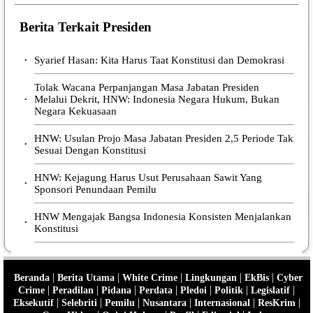
Berita Terkait Presiden
Syarief Hasan: Kita Harus Taat Konstitusi dan Demokrasi
•
Tolak Wacana Perpanjangan Masa Jabatan Presiden
Melalui Dekrit, HNW: Indonesia Negara Hukum, Bukan
•
Negara Kekuasaan
HNW: Usulan Projo Masa Jabatan Presiden 2,5 Periode Tak
•
Sesuai Dengan Konstitusi
HNW: Kejagung Harus Usut Perusahaan Sawit Yang
•
Sponsori Penundaan Pemilu
HNW Mengajak Bangsa Indonesia Konsisten Menjalankan
•
Konstitusi
|
|
|
|
|
Beranda
Berita Utama
White Crime
Lingkungan
EkBis
Cyber
|
|
|
|
|
|
|
Crime
Peradilan
Pidana
Perdata
Pledoi
Politik
Legislatif
|
|
|
|
|
|
Eksekutif
Selebriti
Pemilu
Nusantara
Internasional
ResKrim