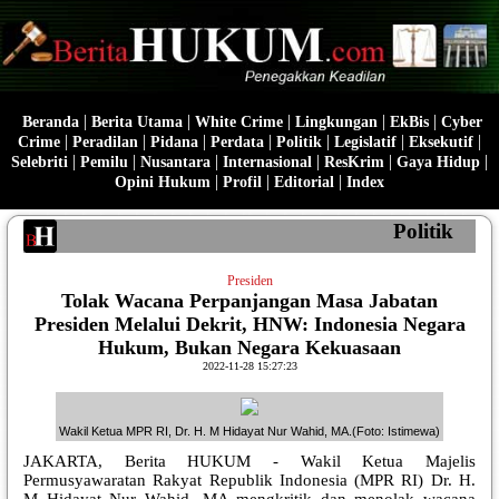
|
|
|
|
|
Beranda
Berita Utama
White Crime
Lingkungan
EkBis
Cyber
|
|
|
|
|
|
|
Crime
Peradilan
Pidana
Perdata
Politik
Legislatif
Eksekutif
|
|
|
|
|
|
Selebriti
Pemilu
Nusantara
Internasional
ResKrim
Gaya Hidup
|
|
|
Opini Hukum
Profil
Editorial
Index
Politik
Presiden
Tolak Wacana Perpanjangan Masa Jabatan
Presiden Melalui Dekrit, HNW: Indonesia Negara
Hukum, Bukan Negara Kekuasaan
2022-11-28 15:27:23
Wakil Ketua MPR RI, Dr. H. M Hidayat Nur Wahid, MA.(Foto: Istimewa)
JAKARTA, Berita HUKUM - Wakil Ketua Majelis
Permusyawaratan Rakyat Republik Indonesia (MPR RI) Dr. H.
M Hidayat Nur Wahid, MA mengkritik dan menolak wacana