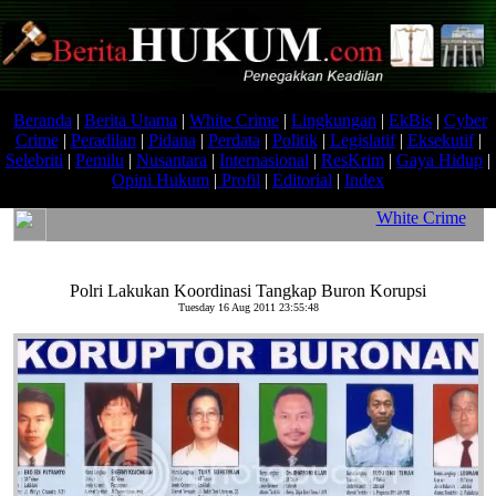
Beranda
|
Berita Utama
|
White Crime
|
Lingkungan
|
EkBis
|
Cyber
Crime
|
Peradilan
|
Pidana
|
Perdata
|
Politik
|
Legislatif
|
Eksekutif
|
Selebriti
|
Pemilu
|
Nusantara
|
Internasional
|
ResKrim
|
Gaya Hidup
|
Opini Hukum
|
Profil
|
Editorial
|
Index
White Crime
Polri Lakukan Koordinasi Tangkap Buron Korupsi
Tuesday 16 Aug 2011 23:55:48