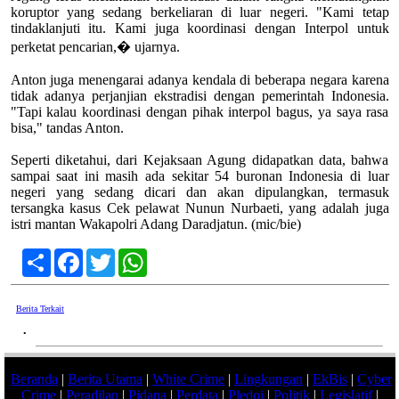
koruptor yang sedang berkeliaran di luar negeri. "Kami tetap
tindaklanjuti itu. Kami juga koordinasi dengan Interpol untuk
perketat pencarian,� ujarnya.
Anton juga menengarai adanya kendala di beberapa negara karena
tidak adanya perjanjian ekstradisi dengan pemerintah Indonesia.
"Tapi kalau koordinasi dengan pihak interpol bagus, ya saya rasa
bisa," tandas Anton.
Seperti diketahui, dari Kejaksaan Agung didapatkan data, bahwa
sampai saat ini masih ada sekitar 54 buronan Indonesia di luar
negeri yang sedang dicari dan akan dipulangkan, termasuk
tersangka kasus Cek pelawat Nunun Nurbaeti, yang adalah juga
istri mantan Wakapolri Adang Daradjatun. (mic/bie)
Share
Facebook
Twitter
WhatsApp
Berita Terkait
•
Beranda
|
Berita Utama
|
White Crime
|
Lingkungan
|
EkBis
|
Cyber
Crime
|
Peradilan
|
Pidana
|
Perdata
|
Pledoi
|
Politik
|
Legislatif
|