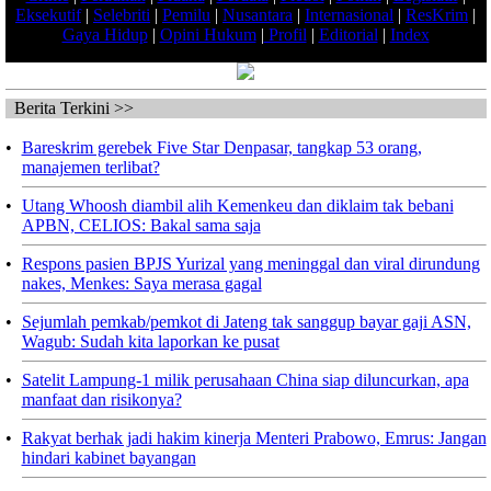
Eksekutif
|
Selebriti
|
Pemilu
|
Nusantara
|
Internasional
|
ResKrim
|
Gaya Hidup
|
Opini Hukum
|
Profil
|
Editorial
|
Index
Berita Terkini >>
•
Bareskrim gerebek Five Star Denpasar, tangkap 53 orang,
manajemen terlibat?
•
Utang Whoosh diambil alih Kemenkeu dan diklaim tak bebani
APBN, CELIOS: Bakal sama saja
•
Respons pasien BPJS Yurizal yang meninggal dan viral dirundung
nakes, Menkes: Saya merasa gagal
•
Sejumlah pemkab/pemkot di Jateng tak sanggup bayar gaji ASN,
Wagub: Sudah kita laporkan ke pusat
•
Satelit Lampung-1 milik perusahaan China siap diluncurkan, apa
manfaat dan risikonya?
•
Rakyat berhak jadi hakim kinerja Menteri Prabowo, Emrus: Jangan
hindari kabinet bayangan