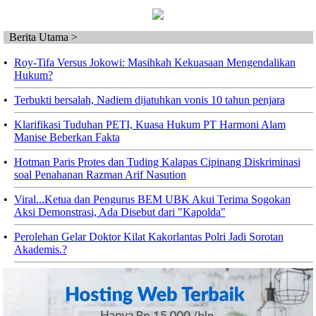
Berita Utama >
•
Roy-Tifa Versus Jokowi: Masihkah Kekuasaan Mengendalikan
Hukum?
•
Terbukti bersalah, Nadiem dijatuhkan vonis 10 tahun penjara
•
Klarifikasi Tuduhan PETI, Kuasa Hukum PT Harmoni Alam
Manise Beberkan Fakta
•
Hotman Paris Protes dan Tuding Kalapas Cipinang Diskriminasi
soal Penahanan Razman Arif Nasution
•
Viral...Ketua dan Pengurus BEM UBK Akui Terima Sogokan
Aksi Demonstrasi, Ada Disebut dari "Kapolda"
•
Perolehan Gelar Doktor Kilat Kakorlantas Polri Jadi Sorotan
Akademis.?