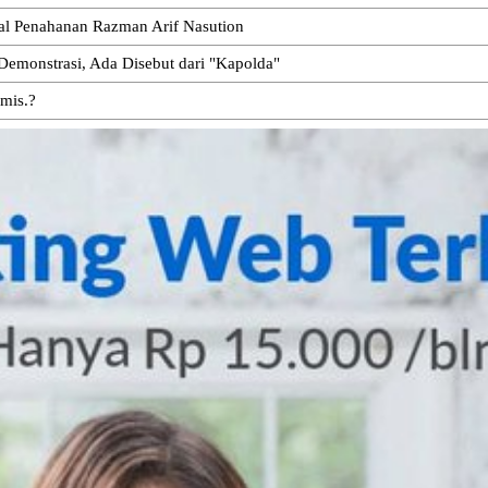
oal Penahanan Razman Arif Nasution
emonstrasi, Ada Disebut dari "Kapolda"
emis.?