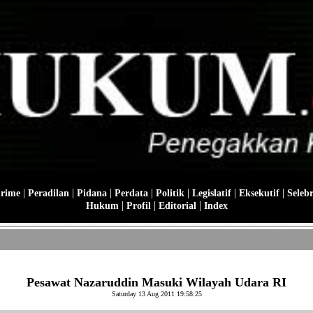
|
|
|
|
|
|
|
Crime
Peradilan
Pidana
Perdata
Politik
Legislatif
Eksekutif
Selebr
|
|
|
Hukum
Profil
Editorial
Index
Pesawat Nazaruddin Masuki Wilayah Udara RI
Saturday 13 Aug 2011 19:58:25