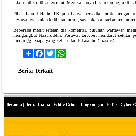
udara milik militer tersebut. Mereka hanya bisa menunggu di pe
Pihak Lanud Halim PK pun hanya bersedia untuk mengantark
pesawatnya sudah kelihatan turun, saya akan antarkan teman-te
Beberapa menit setelah dia komentar, puluhan wartawan meli
mengangkut Nazaruddin. Pesawat tersebut mendarat sekitar p
menunggu siapa yang keluar dari lokasi itu. (biz/ans)
Share
Facebook
Twitter
WhatsApp
Berita Terkait
•
|
|
|
|
|
Beranda
Berita Utama
White Crime
Lingkungan
EkBis
Cyber C