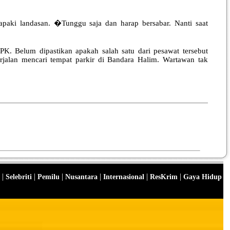
aki landasan. �Tunggu saja dan harap bersabar. Nanti saat
K. Belum dipastikan apakah salah satu dari pesawat tersebut
rjalan mencari tempat parkir di Bandara Halim. Wartawan tak
|
|
|
|
|
|
Selebriti
Pemilu
Nusantara
Internasional
ResKrim
Gaya Hidup