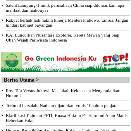
•
Satelit Lampung-1 milik perusahaan China siap diluncurkan, apa
manfaat dan risikonya?
•
Rakyat berhak jadi hakim kinerja Menteri Prabowo, Emrus: Jangan
hindari kabinet bayangan
•
KAI Luncurkan Nusantara Explorer, Kereta Mewah yang Siap
Ubah Wajah Pariwisata Indonesia
Berita Utama >
•
Roy-Tifa Versus Jokowi: Masihkah Kekuasaan Mengendalikan
Hukum?
•
Terbukti bersalah, Nadiem dijatuhkan vonis 10 tahun penjara
•
Klarifikasi Tuduhan PETI, Kuasa Hukum PT Harmoni Alam Manise
Beberkan Fakta
•
Hotman Paris Protes dan Tuding Kalapas Cipinang Diskriminasi