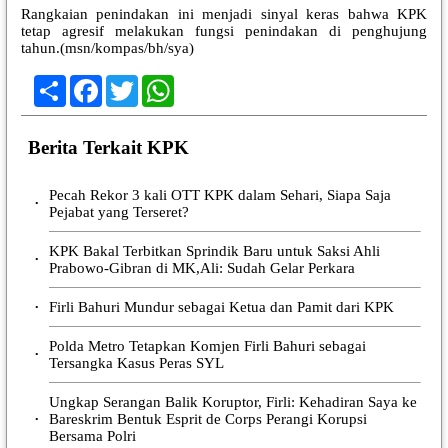
Rangkaian penindakan ini menjadi sinyal keras bahwa KPK
tetap agresif melakukan fungsi penindakan di penghujung
tahun.(msn/kompas/bh/sya)
Share
Facebook
Twitter
WhatsApp
Berita Terkait KPK
Pecah Rekor 3 kali OTT KPK dalam Sehari, Siapa Saja
•
Pejabat yang Terseret?
KPK Bakal Terbitkan Sprindik Baru untuk Saksi Ahli
•
Prabowo-Gibran di MK,Ali: Sudah Gelar Perkara
Firli Bahuri Mundur sebagai Ketua dan Pamit dari KPK
•
Polda Metro Tetapkan Komjen Firli Bahuri sebagai
•
Tersangka Kasus Peras SYL
Ungkap Serangan Balik Koruptor, Firli: Kehadiran Saya ke
Bareskrim Bentuk Esprit de Corps Perangi Korupsi
•
Bersama Polri