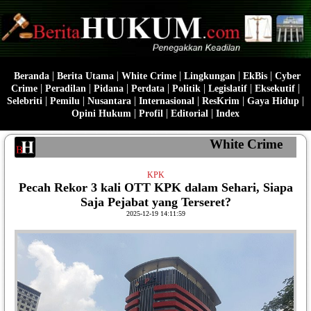
|
|
|
|
|
Beranda
Berita Utama
White Crime
Lingkungan
EkBis
Cyber
|
|
|
|
|
|
|
Crime
Peradilan
Pidana
Perdata
Politik
Legislatif
Eksekutif
|
|
|
|
|
|
Selebriti
Pemilu
Nusantara
Internasional
ResKrim
Gaya Hidup
|
|
|
Opini Hukum
Profil
Editorial
Index
White Crime
KPK
Pecah Rekor 3 kali OTT KPK dalam Sehari, Siapa
Saja Pejabat yang Terseret?
2025-12-19 14:11:59