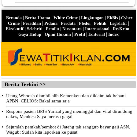
|
|
|
|
|
Beranda
Berita Utama
White Crime
Lingkungan
EkBis
Cyber
|
|
|
|
|
|
|
Crime
Peradilan
Pidana
Perdata
Pledoi
Politik
Legislatif
|
|
|
|
|
|
Eksekutif
Selebriti
Pemilu
Nusantara
Internasional
ResKrim
|
|
|
|
Gaya Hidup
Opini Hukum
Profil
Editorial
Index
Berita Terkini >>
•
Utang Whoosh diambil alih Kemenkeu dan diklaim tak bebani
APBN, CELIOS: Bakal sama saja
•
Respons pasien BPJS Yurizal yang meninggal dan viral dirundung
nakes, Menkes: Saya merasa gagal
•
Sejumlah pemkab/pemkot di Jateng tak sanggup bayar gaji ASN,
Wagub: Sudah kita laporkan ke pusat