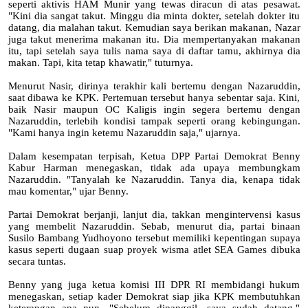
seperti aktivis HAM Munir yang tewas diracun di atas pesawat.
"Kini dia sangat takut. Minggu dia minta dokter, setelah dokter itu
datang, dia malahan takut. Kemudian saya berikan makanan, Nazar
juga takut menerima makanan itu. Dia mempertanyakan makanan
itu, tapi setelah saya tulis nama saya di daftar tamu, akhirnya dia
makan. Tapi, kita tetap khawatir," tuturnya.
Menurut Nasir, dirinya terakhir kali bertemu dengan Nazaruddin,
saat dibawa ke KPK. Pertemuan tersebut hanya sebentar saja. Kini,
baik Nasir maupun OC Kaligis ingin segera bertemu dengan
Nazaruddin, terlebih kondisi tampak seperti orang kebingungan.
"Kami hanya ingin ketemu Nazaruddin saja," ujarnya.
Dalam kesempatan terpisah, Ketua DPP Partai Demokrat Benny
Kabur Harman menegaskan, tidak ada upaya membungkam
Nazaruddin. "Tanyalah ke Nazaruddin. Tanya dia, kenapa tidak
mau komentar," ujar Benny.
Partai Demokrat berjanji, lanjut dia, takkan mengintervensi kasus
yang membelit Nazaruddin. Sebab, menurut dia, partai binaan
Susilo Bambang Yudhoyono tersebut memiliki kepentingan supaya
kasus seperti dugaan suap proyek wisma atlet SEA Games dibuka
secara tuntas.
Benny yang juga ketua komisi III DPR RI membidangi hukum
menegaskan, setiap kader Demokrat siap jika KPK membutuhkan