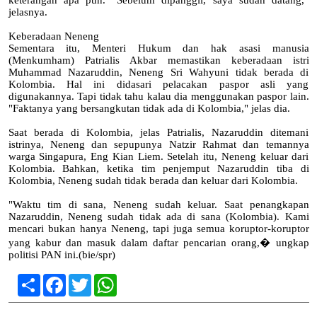
keterangan apa pun. "Sebelum dipanggil, saya sudah datang,"
jelasnya.
Keberadaan Neneng
Sementara itu, Menteri Hukum dan hak asasi manusia
(Menkumham) Patrialis Akbar memastikan keberadaan istri
Muhammad Nazaruddin, Neneng Sri Wahyuni tidak berada di
Kolombia. Hal ini didasari pelacakan paspor asli yang
digunakannya. Tapi tidak tahu kalau dia menggunakan paspor lain.
"Faktanya yang bersangkutan tidak ada di Kolombia," jelas dia.
Saat berada di Kolombia, jelas Patrialis, Nazaruddin ditemani
istrinya, Neneng dan sepupunya Natzir Rahmat dan temannya
warga Singapura, Eng Kian Liem. Setelah itu, Neneng keluar dari
Kolombia. Bahkan, ketika tim penjemput Nazaruddin tiba di
Kolombia, Neneng sudah tidak berada dan keluar dari Kolombia.
"Waktu tim di sana, Neneng sudah keluar. Saat penangkapan
Nazaruddin, Neneng sudah tidak ada di sana (Kolombia). Kami
mencari bukan hanya Neneng, tapi juga semua koruptor-koruptor
yang kabur dan masuk dalam daftar pencarian orang,� ungkap
politisi PAN ini.(bie/spr)
Share
Facebook
Twitter
WhatsApp