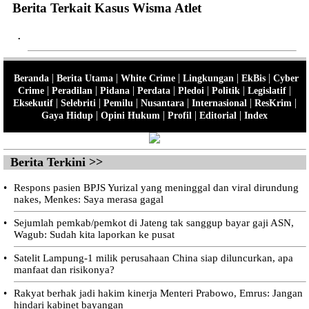
Berita Terkait Kasus Wisma Atlet
•
|
|
|
|
|
Beranda
Berita Utama
White Crime
Lingkungan
EkBis
Cyber
|
|
|
|
|
|
|
Crime
Peradilan
Pidana
Perdata
Pledoi
Politik
Legislatif
|
|
|
|
|
|
Eksekutif
Selebriti
Pemilu
Nusantara
Internasional
ResKrim
|
|
|
|
Gaya Hidup
Opini Hukum
Profil
Editorial
Index
Berita Terkini >>
•
Respons pasien BPJS Yurizal yang meninggal dan viral dirundung
nakes, Menkes: Saya merasa gagal
•
Sejumlah pemkab/pemkot di Jateng tak sanggup bayar gaji ASN,
Wagub: Sudah kita laporkan ke pusat
•
Satelit Lampung-1 milik perusahaan China siap diluncurkan, apa
manfaat dan risikonya?
•
Rakyat berhak jadi hakim kinerja Menteri Prabowo, Emrus: Jangan
hindari kabinet bayangan