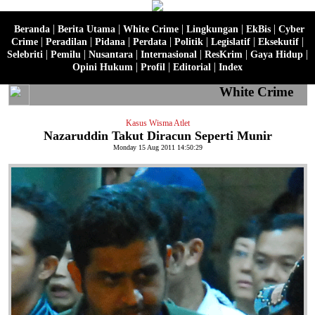
|
|
|
|
|
Beranda
Berita Utama
White Crime
Lingkungan
EkBis
Cyber
|
|
|
|
|
|
|
Crime
Peradilan
Pidana
Perdata
Politik
Legislatif
Eksekutif
|
|
|
|
|
|
Selebriti
Pemilu
Nusantara
Internasional
ResKrim
Gaya Hidup
|
|
|
Opini Hukum
Profil
Editorial
Index
White Crime
Kasus Wisma Atlet
Nazaruddin Takut Diracun Seperti Munir
Monday 15 Aug 2011 14:50:29