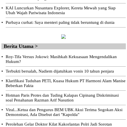
•
KAI Luncurkan Nusantara Explorer, Kereta Mewah yang Siap
Ubah Wajah Pariwisata Indonesia
•
Purbaya curhat: Saya menteri paling tidak beruntung di dunia
Berita Utama >
•
Roy-Tifa Versus Jokowi: Masihkah Kekuasaan Mengendalikan
Hukum?
•
Terbukti bersalah, Nadiem dijatuhkan vonis 10 tahun penjara
•
Klarifikasi Tuduhan PETI, Kuasa Hukum PT Harmoni Alam Manise
Beberkan Fakta
•
Hotman Paris Protes dan Tuding Kalapas Cipinang Diskriminasi
soal Penahanan Razman Arif Nasution
•
Viral...Ketua dan Pengurus BEM UBK Akui Terima Sogokan Aksi
Demonstrasi, Ada Disebut dari "Kapolda"
•
Perolehan Gelar Doktor Kilat Kakorlantas Polri Jadi Sorotan