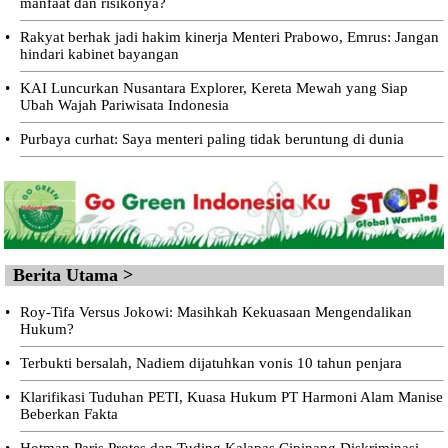
manfaat dan risikonya?
•
Rakyat berhak jadi hakim kinerja Menteri Prabowo, Emrus: Jangan
hindari kabinet bayangan
•
KAI Luncurkan Nusantara Explorer, Kereta Mewah yang Siap
Ubah Wajah Pariwisata Indonesia
•
Purbaya curhat: Saya menteri paling tidak beruntung di dunia
Berita Utama >
•
Roy-Tifa Versus Jokowi: Masihkah Kekuasaan Mengendalikan
Hukum?
•
Terbukti bersalah, Nadiem dijatuhkan vonis 10 tahun penjara
•
Klarifikasi Tuduhan PETI, Kuasa Hukum PT Harmoni Alam Manise
Beberkan Fakta
•
Hotman Paris Protes dan Tuding Kalapas Cipinang Diskriminasi