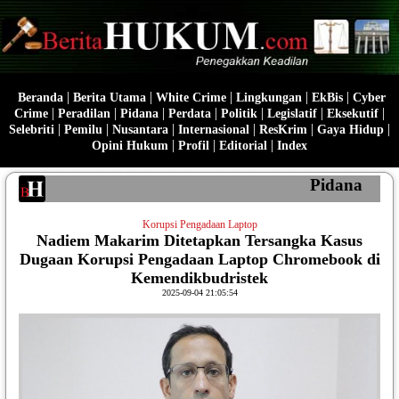
|
|
|
|
|
Beranda
Berita Utama
White Crime
Lingkungan
EkBis
Cyber
|
|
|
|
|
|
|
Crime
Peradilan
Pidana
Perdata
Politik
Legislatif
Eksekutif
|
|
|
|
|
|
Selebriti
Pemilu
Nusantara
Internasional
ResKrim
Gaya Hidup
|
|
|
Opini Hukum
Profil
Editorial
Index
Pidana
Korupsi Pengadaan Laptop
Nadiem Makarim Ditetapkan Tersangka Kasus
Dugaan Korupsi Pengadaan Laptop Chromebook di
Kemendikbudristek
2025-09-04 21:05:54