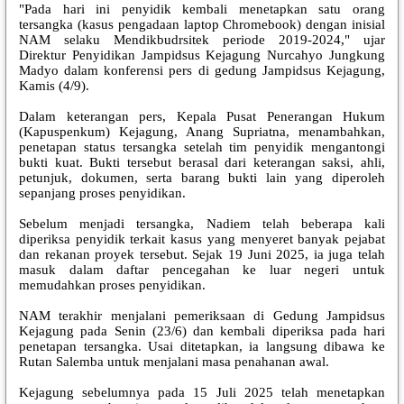
"Pada hari ini penyidik kembali menetapkan satu orang
tersangka (kasus pengadaan laptop Chromebook) dengan inisial
NAM selaku Mendikbudrsitek periode 2019-2024," ujar
Direktur Penyidikan Jampidsus Kejagung Nurcahyo Jungkung
Madyo dalam konferensi pers di gedung Jampidsus Kejagung,
Kamis (4/9).
Dalam keterangan pers, Kepala Pusat Penerangan Hukum
(Kapuspenkum) Kejagung, Anang Supriatna, menambahkan,
penetapan status tersangka setelah tim penyidik mengantongi
bukti kuat. Bukti tersebut berasal dari keterangan saksi, ahli,
petunjuk, dokumen, serta barang bukti lain yang diperoleh
sepanjang proses penyidikan.
Sebelum menjadi tersangka, Nadiem telah beberapa kali
diperiksa penyidik terkait kasus yang menyeret banyak pejabat
dan rekanan proyek tersebut. Sejak 19 Juni 2025, ia juga telah
masuk dalam daftar pencegahan ke luar negeri untuk
memudahkan proses penyidikan.
NAM terakhir menjalani pemeriksaan di Gedung Jampidsus
Kejagung pada Senin (23/6) dan kembali diperiksa pada hari
penetapan tersangka. Usai ditetapkan, ia langsung dibawa ke
Rutan Salemba untuk menjalani masa penahanan awal.
Kejagung sebelumnya pada 15 Juli 2025 telah menetapkan