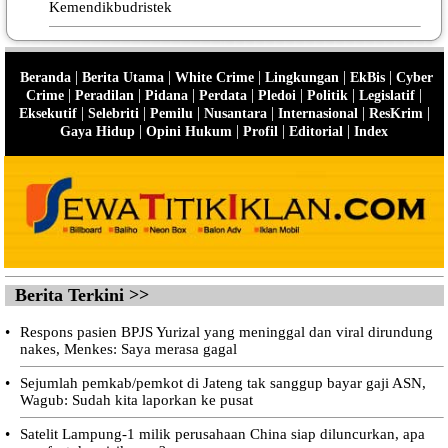
Kemendikbudristek
|
|
|
|
|
Beranda
Berita Utama
White Crime
Lingkungan
EkBis
Cyber
|
|
|
|
|
|
|
Crime
Peradilan
Pidana
Perdata
Pledoi
Politik
Legislatif
|
|
|
|
|
|
Eksekutif
Selebriti
Pemilu
Nusantara
Internasional
ResKrim
|
|
|
|
Gaya Hidup
Opini Hukum
Profil
Editorial
Index
Berita Terkini >>
•
Respons pasien BPJS Yurizal yang meninggal dan viral dirundung
nakes, Menkes: Saya merasa gagal
•
Sejumlah pemkab/pemkot di Jateng tak sanggup bayar gaji ASN,
Wagub: Sudah kita laporkan ke pusat
•
Satelit Lampung-1 milik perusahaan China siap diluncurkan, apa