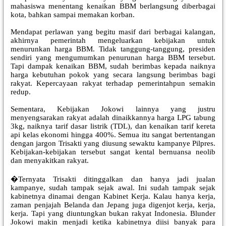
mahasiswa menentang kenaikan BBM berlangsung diberbagai
kota, bahkan sampai memakan korban.
Mendapat perlawan yang begitu masif dari berbagai kalangan,
akhirnya pemerintah mengeluarkan kebijakan untuk
menurunkan harga BBM. Tidak tanggung-tanggung, presiden
sendiri yang mengumumkan penurunan harga BBM tersebut.
Tapi dampak kenaikan BBM, sudah berimbas kepada naiknya
harga kebutuhan pokok yang secara langsung berimbas bagi
rakyat. Kepercayaan rakyat terhadap pemerintahpun semakin
redup.
Sementara, Kebijakan Jokowi lainnya yang justru
menyengsarakan rakyat adalah dinaikkannya harga LPG tabung
3kg, naiknya tarif dasar listrik (TDL), dan kenaikan tarif kereta
api kelas ekonomi hingga 400%. Semua itu sangat bertentangan
dengan jargon Trisakti yang diusung sewaktu kampanye Pilpres.
Kebijakan-kebijakan tersebut sangat kental bernuansa neolib
dan menyakitkan rakyat.
�Ternyata Trisakti ditinggalkan dan hanya jadi jualan
kampanye, sudah tampak sejak awal. Ini sudah tampak sejak
kabinetnya dinamai dengan Kabinet Kerja. Kalau hanya kerja,
zaman penjajah Belanda dan Jepang juga digenjot kerja, kerja,
kerja. Tapi yang diuntungkan bukan rakyat Indonesia. Blunder
Jokowi makin menjadi ketika kabinetnya diisi banyak para