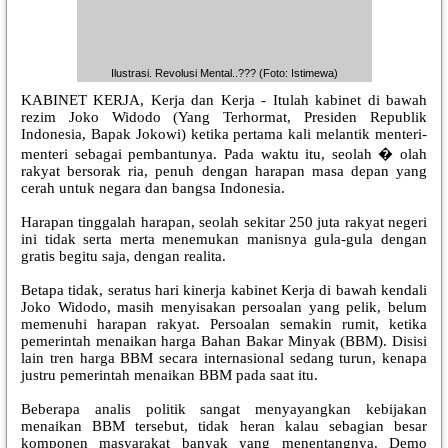
Ilustrasi. Revolusi Mental..??? (Foto: Istimewa)
KABINET KERJA, Kerja dan Kerja - Itulah kabinet di bawah
rezim Joko Widodo (Yang Terhormat, Presiden Republik
Indonesia, Bapak Jokowi) ketika pertama kali melantik menteri-
menteri sebagai pembantunya. Pada waktu itu, seolah � olah
rakyat bersorak ria, penuh dengan harapan masa depan yang
cerah untuk negara dan bangsa Indonesia.
Harapan tinggalah harapan, seolah sekitar 250 juta rakyat negeri
ini tidak serta merta menemukan manisnya gula-gula dengan
gratis begitu saja, dengan realita.
Betapa tidak, seratus hari kinerja kabinet Kerja di bawah kendali
Joko Widodo, masih menyisakan persoalan yang pelik, belum
memenuhi harapan rakyat. Persoalan semakin rumit, ketika
pemerintah menaikan harga Bahan Bakar Minyak (BBM). Disisi
lain tren harga BBM secara internasional sedang turun, kenapa
justru pemerintah menaikan BBM pada saat itu.
Beberapa analis politik sangat menyayangkan kebijakan
menaikan BBM tersebut, tidak heran kalau sebagian besar
komponen masyarakat banyak yang menentangnya. Demo