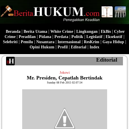
|
|
|
|
|
Beranda
Berita Utama
White Crime
Lingkungan
EkBis
Cyber
|
|
|
|
|
|
|
Crime
Peradilan
Pidana
Perdata
Politik
Legislatif
Eksekutif
|
|
|
|
|
|
Selebriti
Pemilu
Nusantara
Internasional
ResKrim
Gaya Hidup
|
|
|
Opini Hukum
Profil
Editorial
Index
Editorial
Jokowi
Mr. Presiden, Cepatlah Bertindak
Sunday 08 Feb 2015 02:07:54