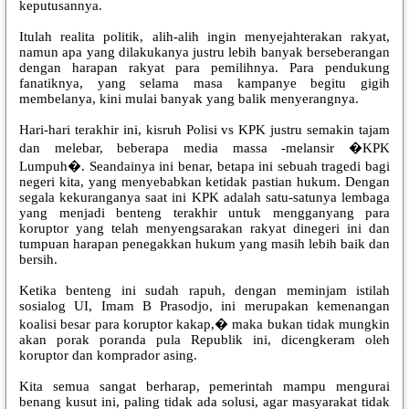
keputusannya.
Itulah realita politik, alih-alih ingin menyejahterakan rakyat,
namun apa yang dilakukanya justru lebih banyak berseberangan
dengan harapan rakyat para pemilihnya. Para pendukung
fanatiknya, yang selama masa kampanye begitu gigih
membelanya, kini mulai banyak yang balik menyerangnya.
Hari-hari terakhir ini, kisruh Polisi vs KPK justru semakin tajam
dan melebar, beberapa media massa -melansir �KPK
Lumpuh�. Seandainya ini benar, betapa ini sebuah tragedi bagi
negeri kita, yang menyebabkan ketidak pastian hukum. Dengan
segala kekuranganya saat ini KPK adalah satu-satunya lembaga
yang menjadi benteng terakhir untuk mengganyang para
koruptor yang telah menyengsarakan rakyat dinegeri ini dan
tumpuan harapan penegakkan hukum yang masih lebih baik dan
bersih.
Ketika benteng ini sudah rapuh, dengan meminjam istilah
sosialog UI, Imam B Prasodjo, ini merupakan kemenangan
koalisi besar para koruptor kakap,� maka bukan tidak mungkin
akan porak poranda pula Republik ini, dicengkeram oleh
koruptor dan komprador asing.
Kita semua sangat berharap, pemerintah mampu mengurai
benang kusut ini, paling tidak ada solusi, agar masyarakat tidak