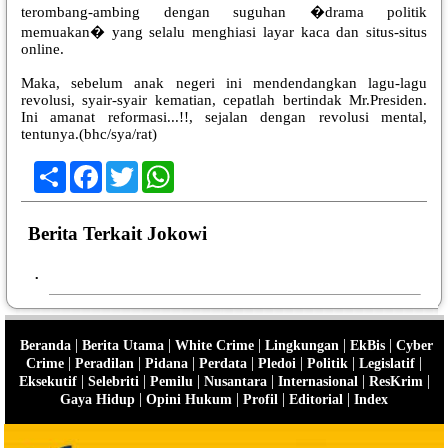
terombang-ambing dengan suguhan �drama politik
memuakan� yang selalu menghiasi layar kaca dan situs-situs
online.
Maka, sebelum anak negeri ini mendendangkan lagu-lagu
revolusi, syair-syair kematian, cepatlah bertindak Mr.Presiden.
Ini amanat reformasi...!!, sejalan dengan revolusi mental,
tentunya.(bhc/sya/rat)
Share
Facebook
Twitter
WhatsApp
Berita Terkait Jokowi
•
|
|
|
|
|
Beranda
Berita Utama
White Crime
Lingkungan
EkBis
Cyber
|
|
|
|
|
|
|
Crime
Peradilan
Pidana
Perdata
Pledoi
Politik
Legislatif
|
|
|
|
|
|
Eksekutif
Selebriti
Pemilu
Nusantara
Internasional
ResKrim
|
|
|
|
Gaya Hidup
Opini Hukum
Profil
Editorial
Index