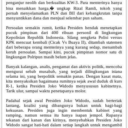
penganjur neolib dan berkualitas KW-3. Para menterinya hanya
bisa menaikkan harga,� ungkap Rizal Ramli, tokoh yang
pernah menyelamatkan PLN dan BII dari kebangkrutan tanpa
menyuntikkan dana dan menjual selembar pun saham.
Persoalan semakin rumit, ketika Presiden hendak menetapkan
pucuk pimpinan dari 400 ribuan personil di lingkungan
Kepolisian Republik Indonesia. Silang sengketa Polisi versus
KPK mencuat kembali (Cicak Vs Buaya II), ditambah statemen
dari beberapa orang menterinya yang kurang sedap, menambah
keruh persoalan. Sampai kini, pucuk pimpinan nomor satu di
lingkungan Polripun masih belum jelas.
Banyak kalangan, analis, pengamat dan aktivis politik, mencoba
mengurai sebab musabab, yang terjadi dilingkungan istana
selama ini, yang berpolitik semakin panas. Dengan kasat mata,
kita menyaksikan bagaimana rumitnya sejak awal duduk di kurs
R-1, ketika Presiden Joko Widodo menyususun kabinetnya.
Tarik ulur, sampai waktu penetapanya molor.
Padahal sejak awal Presiden Joko Widodo, sudah berteriak
lantang, koalisi yang dibangunya bukan untuk bagi-bagi
kekuasan. Presiden juga ingin membentuk kabinet yang
ramping, namun semua itu hanya isapan jempol. Rupanya
tekanan dari kanan dan kirinya, menyebabkan Presiden Joko
Widodo sangat hati-hati dalam setiap langkah untuk mengambil