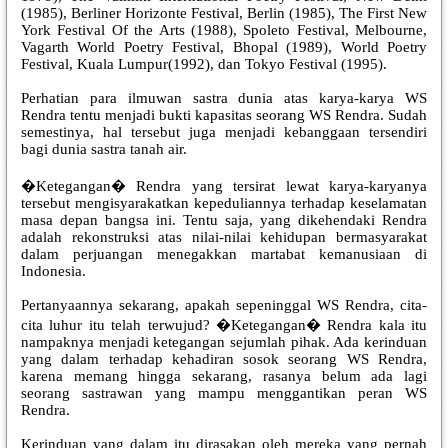
(1985), Berliner Horizonte Festival, Berlin (1985), The First New
York Festival Of the Arts (1988), Spoleto Festival, Melbourne,
Vagarth World Poetry Festival, Bhopal (1989), World Poetry
Festival, Kuala Lumpur(1992), dan Tokyo Festival (1995).
Perhatian para ilmuwan sastra dunia atas karya-karya WS
Rendra tentu menjadi bukti kapasitas seorang WS Rendra. Sudah
semestinya, hal tersebut juga menjadi kebanggaan tersendiri
bagi dunia sastra tanah air.
�Ketegangan� Rendra yang tersirat lewat karya-karyanya
tersebut mengisyarakatkan kepeduliannya terhadap keselamatan
masa depan bangsa ini. Tentu saja, yang dikehendaki Rendra
adalah rekonstruksi atas nilai-nilai kehidupan bermasyarakat
dalam perjuangan menegakkan martabat kemanusiaan di
Indonesia.
Pertanyaannya sekarang, apakah sepeninggal WS Rendra, cita-
cita luhur itu telah terwujud? �Ketegangan� Rendra kala itu
nampaknya menjadi ketegangan sejumlah pihak. Ada kerinduan
yang dalam terhadap kehadiran sosok seorang WS Rendra,
karena memang hingga sekarang, rasanya belum ada lagi
seorang sastrawan yang mampu menggantikan peran WS
Rendra.
Kerinduan yang dalam itu dirasakan oleh mereka yang pernah