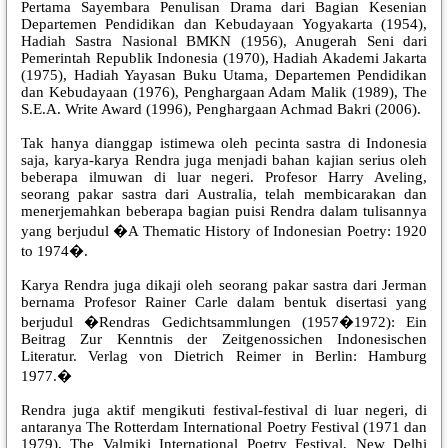
Pertama Sayembara Penulisan Drama dari Bagian Kesenian
Departemen Pendidikan dan Kebudayaan Yogyakarta (1954),
Hadiah Sastra Nasional BMKN (1956), Anugerah Seni dari
Pemerintah Republik Indonesia (1970), Hadiah Akademi Jakarta
(1975), Hadiah Yayasan Buku Utama, Departemen Pendidikan
dan Kebudayaan (1976), Penghargaan Adam Malik (1989), The
S.E.A. Write Award (1996), Penghargaan Achmad Bakri (2006).
Tak hanya dianggap istimewa oleh pecinta sastra di Indonesia
saja, karya-karya Rendra juga menjadi bahan kajian serius oleh
beberapa ilmuwan di luar negeri. Profesor Harry Aveling,
seorang pakar sastra dari Australia, telah membicarakan dan
menerjemahkan beberapa bagian puisi Rendra dalam tulisannya
yang berjudul �A Thematic History of Indonesian Poetry: 1920
to 1974�.
Karya Rendra juga dikaji oleh seorang pakar sastra dari Jerman
bernama Profesor Rainer Carle dalam bentuk disertasi yang
berjudul �Rendras Gedichtsammlungen (1957�1972): Ein
Beitrag Zur Kenntnis der Zeitgenossichen Indonesischen
Literatur. Verlag von Dietrich Reimer in Berlin: Hamburg
1977.�
Rendra juga aktif mengikuti festival-festival di luar negeri, di
antaranya The Rotterdam International Poetry Festival (1971 dan
1979), The Valmiki International Poetry Festival, New Delhi