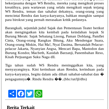
bekerjasama dengan WS Rendra, mereka yang mengikuti proses
kreatifnya, para wartawan yang selalu mengikuti sepak terjang
WS Rendra, teman dan sahabat dekatnya, orang-orang yang
mencintai Rendra dan karya-karyanya, bahkan mungkin sampai
para birokrat yang pernah merasakan kritik pedasnya.
Barangkali, sejumlah judul Sajak dan Pementasan Teater berikut
akan mengingatkan kita kembali pada keindahan kepak Si
Burung Merak: Sajak Sebatang Lisong, Paman Doblang, Pamflet
Cinta, Orang-orang Rangkas Bitung, Aku Mendengar Suara,
Orang-orang Miskin, Hai Ma!, Nyai Dasima, Bersatulah Pelacur-
pelacur Jakarta, Nyanyian Angsa, Mencari Bapa, Mastodon dan
Burung Kondor, Macbeth, Kasidah Barzanji, Panembahan Reso,
Kisah Perjuangan Suku Naga dll.
Tiga tahun sudah WS Rendra meninggalkan kita, yang
menyayanginya. Kini kerinduan akan Rendra, kerinduan pada
karya-karyanya, begitu dalam ada dihati sahabat-sahabat dan �
pengagumnya�. Rindu Rendra ��..(bhc/rat/ljl/dbs)
Share
Facebook
Twitter
WhatsApp
Berita Terkait