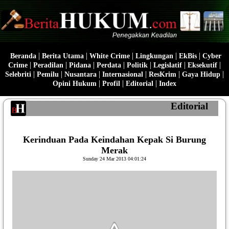
|
|
|
|
|
Beranda
Berita Utama
White Crime
Lingkungan
EkBis
Cyber
|
|
|
|
|
|
|
Crime
Peradilan
Pidana
Perdata
Politik
Legislatif
Eksekutif
|
|
|
|
|
|
Selebriti
Pemilu
Nusantara
Internasional
ResKrim
Gaya Hidup
|
|
|
Opini Hukum
Profil
Editorial
Index
Editorial
Kerinduan Pada Keindahan Kepak Si Burung
Merak
Sunday 24 Mar 2013 04:01:24