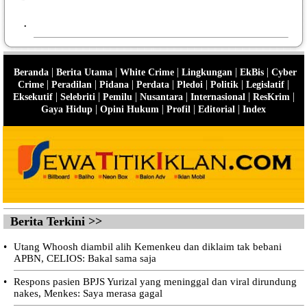
•
|
|
|
|
|
Beranda
Berita Utama
White Crime
Lingkungan
EkBis
Cyber
|
|
|
|
|
|
|
Crime
Peradilan
Pidana
Perdata
Pledoi
Politik
Legislatif
|
|
|
|
|
|
Eksekutif
Selebriti
Pemilu
Nusantara
Internasional
ResKrim
|
|
|
|
Gaya Hidup
Opini Hukum
Profil
Editorial
Index
Berita Terkini >>
•
Utang Whoosh diambil alih Kemenkeu dan diklaim tak bebani
APBN, CELIOS: Bakal sama saja
•
Respons pasien BPJS Yurizal yang meninggal dan viral dirundung
nakes, Menkes: Saya merasa gagal