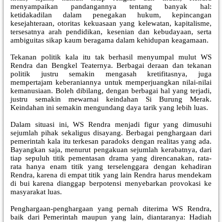
menyampaikan pandangannya tentang banyak hal:
ketidakadilan dalam penegakan hukum, kepincangan
kesejahteraan, otoritas kekuasaan yang kelewatan, kapitalisme,
tersesatnya arah pendidikan, kesenian dan kebudayaan, serta
ambiguitas sikap kaum beragama dalam kehidupan keagamaan.
Tekanan politik kala itu tak berhasil menyumpal mulut WS
Rendra dan Bengkel Teaternya. Berbagai deraan dan tekanan
politik justru semakin mengasah kretifitasnya, juga
mempertajam keberaniannya untuk memperjuangkan nilai-nilai
kemanusiaan. Boleh dibilang, dengan berbagai hal yang terjadi,
justru semakin mewarnai keindahan Si Burung Merak.
Keindahan ini semakin mengundang daya tarik yang lebih luas.
Dalam situasi ini, WS Rendra menjadi figur yang dimusuhi
sejumlah pihak sekaligus disayang. Berbagai penghargaan dari
pemerintah kala itu terkesan paradoks dengan realitas yang ada.
Bayangkan saja, menurut pengakuan sejumlah kerabatnya, dari
tiap sepuluh titik pementasan drama yang direncanakan, rata-
rata hanya enam titik yang terselenggara dengan kehadiran
Rendra, karena di empat titik yang lain Rendra harus mendekam
di bui karena dianggap berpotensi menyebarkan provokasi ke
masyarakat luas.
Penghargaan-penghargaan yang pernah diterima WS Rendra,
baik dari Pemerintah maupun yang lain, diantaranya: Hadiah