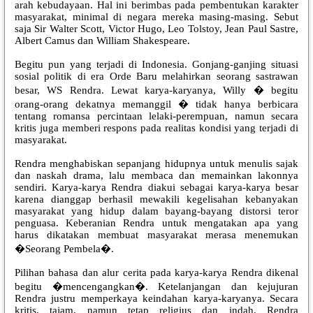
arah kebudayaan. Hal ini berimbas pada pembentukan karakter
masyarakat, minimal di negara mereka masing-masing. Sebut
saja Sir Walter Scott, Victor Hugo, Leo Tolstoy, Jean Paul Sastre,
Albert Camus dan William Shakespeare.
Begitu pun yang terjadi di Indonesia. Gonjang-ganjing situasi
sosial politik di era Orde Baru melahirkan seorang sastrawan
besar, WS Rendra. Lewat karya-karyanya, Willy � begitu
orang-orang dekatnya memanggil � tidak hanya berbicara
tentang romansa percintaan lelaki-perempuan, namun secara
kritis juga memberi respons pada realitas kondisi yang terjadi di
masyarakat.
Rendra menghabiskan sepanjang hidupnya untuk menulis sajak
dan naskah drama, lalu membaca dan memainkan lakonnya
sendiri. Karya-karya Rendra diakui sebagai karya-karya besar
karena dianggap berhasil mewakili kegelisahan kebanyakan
masyarakat yang hidup dalam bayang-bayang distorsi teror
penguasa. Keberanian Rendra untuk mengatakan apa yang
harus dikatakan membuat masyarakat merasa menemukan
�Seorang Pembela�.
Pilihan bahasa dan alur cerita pada karya-karya Rendra dikenal
begitu �mencengangkan�. Ketelanjangan dan kejujuran
Rendra justru memperkaya keindahan karya-karyanya. Secara
kritis, tajam, namun tetap religius dan indah, Rendra