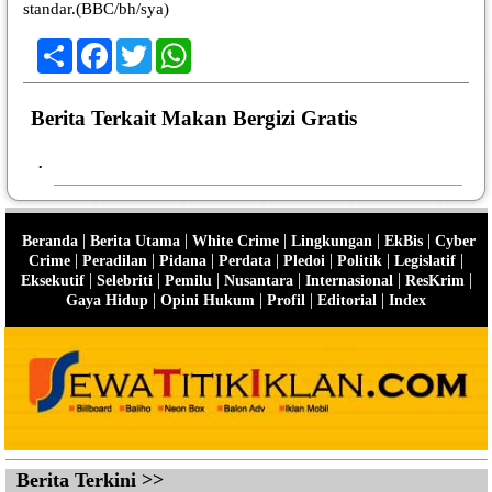
standar.(BBC/bh/sya)
Share
Facebook
Twitter
WhatsApp
Berita Terkait Makan Bergizi Gratis
•
|
|
|
|
|
Beranda
Berita Utama
White Crime
Lingkungan
EkBis
Cyber
|
|
|
|
|
|
|
Crime
Peradilan
Pidana
Perdata
Pledoi
Politik
Legislatif
|
|
|
|
|
|
Eksekutif
Selebriti
Pemilu
Nusantara
Internasional
ResKrim
|
|
|
|
Gaya Hidup
Opini Hukum
Profil
Editorial
Index
Berita Terkini >>