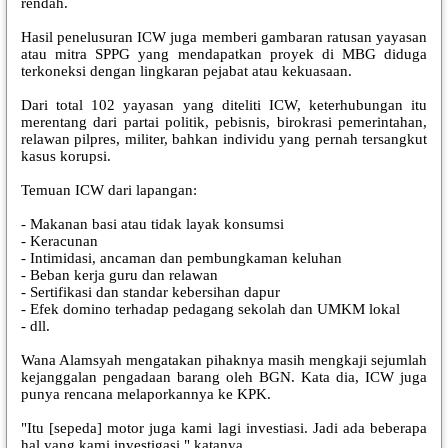
rendah.
Hasil penelusuran ICW juga memberi gambaran ratusan yayasan
atau mitra SPPG yang mendapatkan proyek di MBG diduga
terkoneksi dengan lingkaran pejabat atau kekuasaan.
Dari total 102 yayasan yang diteliti ICW, keterhubungan itu
merentang dari partai politik, pebisnis, birokrasi pemerintahan,
relawan pilpres, militer, bahkan individu yang pernah tersangkut
kasus korupsi.
Temuan ICW dari lapangan:
- Makanan basi atau tidak layak konsumsi
- Keracunan
- Intimidasi, ancaman dan pembungkaman keluhan
- Beban kerja guru dan relawan
- Sertifikasi dan standar kebersihan dapur
- Efek domino terhadap pedagang sekolah dan UMKM lokal
- dll.
Wana Alamsyah mengatakan pihaknya masih mengkaji sejumlah
kejanggalan pengadaan barang oleh BGN. Kata dia, ICW juga
punya rencana melaporkannya ke KPK.
"Itu [sepeda] motor juga kami lagi investiasi. Jadi ada beberapa
hal yang kami investigasi," katanya.