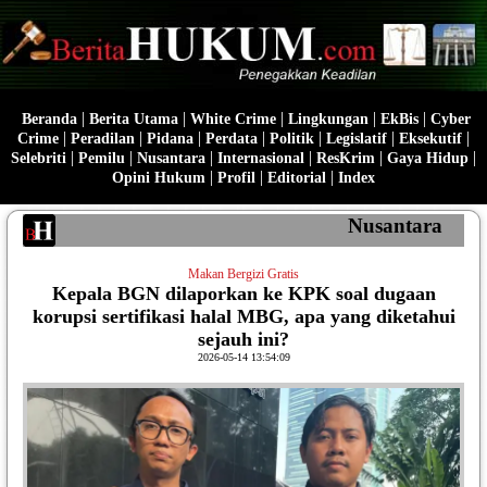
|
|
|
|
|
Beranda
Berita Utama
White Crime
Lingkungan
EkBis
Cyber
|
|
|
|
|
|
|
Crime
Peradilan
Pidana
Perdata
Politik
Legislatif
Eksekutif
|
|
|
|
|
|
Selebriti
Pemilu
Nusantara
Internasional
ResKrim
Gaya Hidup
|
|
|
Opini Hukum
Profil
Editorial
Index
Nusantara
Makan Bergizi Gratis
Kepala BGN dilaporkan ke KPK soal dugaan
korupsi sertifikasi halal MBG, apa yang diketahui
sejauh ini?
2026-05-14 13:54:09