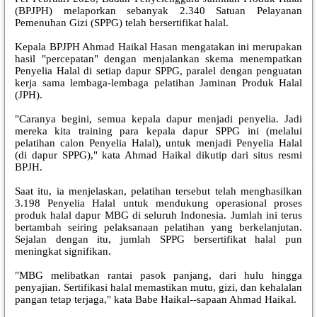
(BPJPH) melaporkan sebanyak 2.340 Satuan Pelayanan
Pemenuhan Gizi (SPPG) telah bersertifikat halal.
Kepala BPJPH Ahmad Haikal Hasan mengatakan ini merupakan
hasil "percepatan" dengan menjalankan skema menempatkan
Penyelia Halal di setiap dapur SPPG, paralel dengan penguatan
kerja sama lembaga-lembaga pelatihan Jaminan Produk Halal
(JPH).
"Caranya begini, semua kepala dapur menjadi penyelia. Jadi
mereka kita training para kepala dapur SPPG ini (melalui
pelatihan calon Penyelia Halal), untuk menjadi Penyelia Halal
(di dapur SPPG)," kata Ahmad Haikal dikutip dari situs resmi
BPJH.
Saat itu, ia menjelaskan, pelatihan tersebut telah menghasilkan
3.198 Penyelia Halal untuk mendukung operasional proses
produk halal dapur MBG di seluruh Indonesia. Jumlah ini terus
bertambah seiring pelaksanaan pelatihan yang berkelanjutan.
Sejalan dengan itu, jumlah SPPG bersertifikat halal pun
meningkat signifikan.
"MBG melibatkan rantai pasok panjang, dari hulu hingga
penyajian. Sertifikasi halal memastikan mutu, gizi, dan kehalalan
pangan tetap terjaga," kata Babe Haikal--sapaan Ahmad Haikal.