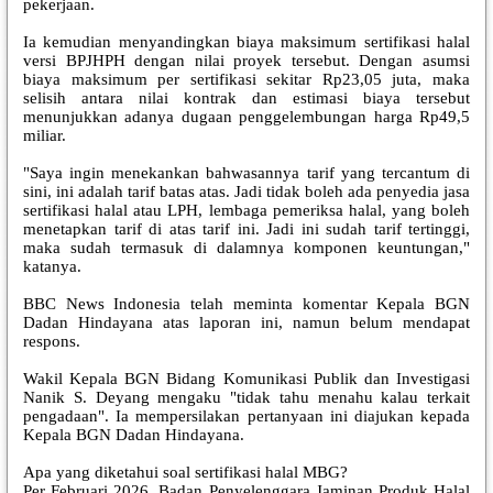
pekerjaan.
Ia kemudian menyandingkan biaya maksimum sertifikasi halal
versi BPJHPH dengan nilai proyek tersebut. Dengan asumsi
biaya maksimum per sertifikasi sekitar Rp23,05 juta, maka
selisih antara nilai kontrak dan estimasi biaya tersebut
menunjukkan adanya dugaan penggelembungan harga Rp49,5
miliar.
"Saya ingin menekankan bahwasannya tarif yang tercantum di
sini, ini adalah tarif batas atas. Jadi tidak boleh ada penyedia jasa
sertifikasi halal atau LPH, lembaga pemeriksa halal, yang boleh
menetapkan tarif di atas tarif ini. Jadi ini sudah tarif tertinggi,
maka sudah termasuk di dalamnya komponen keuntungan,"
katanya.
BBC News Indonesia telah meminta komentar Kepala BGN
Dadan Hindayana atas laporan ini, namun belum mendapat
respons.
Wakil Kepala BGN Bidang Komunikasi Publik dan Investigasi
Nanik S. Deyang mengaku "tidak tahu menahu kalau terkait
pengadaan". Ia mempersilakan pertanyaan ini diajukan kepada
Kepala BGN Dadan Hindayana.
Apa yang diketahui soal sertifikasi halal MBG?
Per Februari 2026, Badan Penyelenggara Jaminan Produk Halal