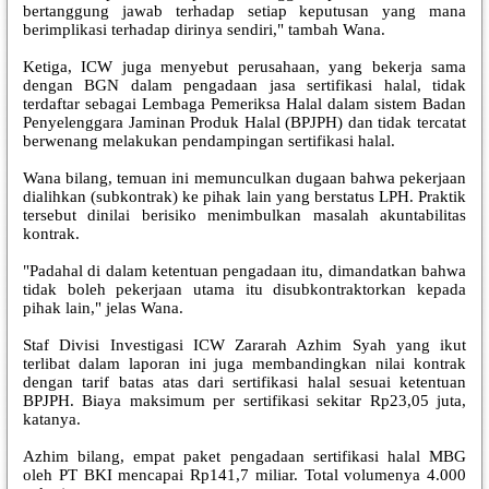
bertanggung jawab terhadap setiap keputusan yang mana
berimplikasi terhadap dirinya sendiri," tambah Wana.
Ketiga, ICW juga menyebut perusahaan, yang bekerja sama
dengan BGN dalam pengadaan jasa sertifikasi halal, tidak
terdaftar sebagai Lembaga Pemeriksa Halal dalam sistem Badan
Penyelenggara Jaminan Produk Halal (BPJPH) dan tidak tercatat
berwenang melakukan pendampingan sertifikasi halal.
Wana bilang, temuan ini memunculkan dugaan bahwa pekerjaan
dialihkan (subkontrak) ke pihak lain yang berstatus LPH. Praktik
tersebut dinilai berisiko menimbulkan masalah akuntabilitas
kontrak.
"Padahal di dalam ketentuan pengadaan itu, dimandatkan bahwa
tidak boleh pekerjaan utama itu disubkontraktorkan kepada
pihak lain," jelas Wana.
Staf Divisi Investigasi ICW Zararah Azhim Syah yang ikut
terlibat dalam laporan ini juga membandingkan nilai kontrak
dengan tarif batas atas dari sertifikasi halal sesuai ketentuan
BPJPH. Biaya maksimum per sertifikasi sekitar Rp23,05 juta,
katanya.
Azhim bilang, empat paket pengadaan sertifikasi halal MBG
oleh PT BKI mencapai Rp141,7 miliar. Total volumenya 4.000