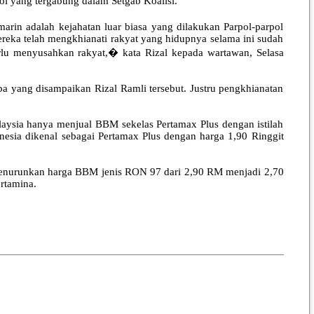
ol yang tergabung dalam Setgab Koalisi.
arin adalah kejahatan luar biasa yang dilakukan Parpol-parpol
eka telah mengkhianati rakyat yang hidupnya selama ini sudah
erlu menyusahkan rakyat,� kata Rizal kepada wartawan, Selasa
pa yang disampaikan Rizal Ramli tersebut. Justru pengkhianatan
laysia hanya menjual BBM sekelas Pertamax Plus dengan istilah
sia dikenal sebagai Pertamax Plus dengan harga 1,90 Ringgit
u menurunkan harga BBM jenis RON 97 dari 2,90 RM menjadi 2,70
rtamina.