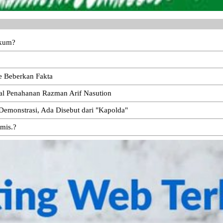
ukum?
e Beberkan Fakta
oal Penahanan Razman Arif Nasution
emonstrasi, Ada Disebut dari "Kapolda"
emis.?