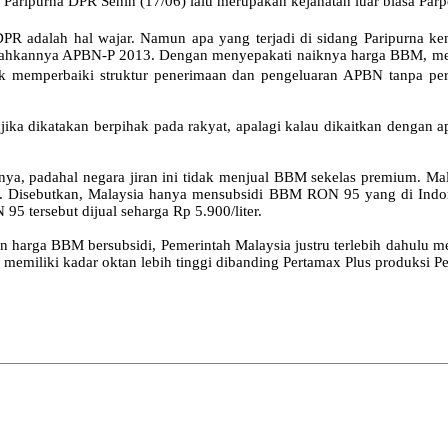
 Paripurna DPR Senin (17/06) lalu merupakan kejahatan luar biasa Parp
R adalah hal wajar. Namun apa yang terjadi di sidang Paripurna kem
disahkannya APBN-P 2013. Dengan menyepakati naiknya harga BBM, mer
untuk memperbaiki struktur penerimaan dan pengeluaran APBN tanpa p
ka dikatakan berpihak pada rakyat, apalagi kalau dikaitkan dengan a
ya, padahal negara jiran ini tidak menjual BBM sekelas premium. Ma
a. Disebutkan, Malaysia hanya mensubsidi BBM RON 95 yang di Indone
 tersebut dijual seharga Rp 5.900/liter.
an harga BBM bersubsidi, Pemerintah Malaysia justru terlebih dahul
memiliki kadar oktan lebih tinggi dibanding Pertamax Plus produksi Pe