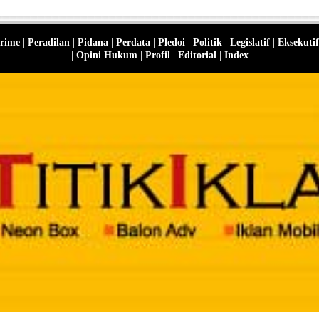
|
|
|
|
|
|
|
rime
Peradilan
Pidana
Perdata
Pledoi
Politik
Legislatif
Eksekutif
|
|
|
|
Opini Hukum
Profil
Editorial
Index