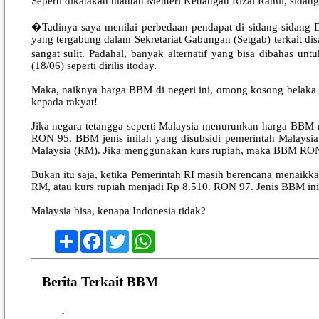
Seperti dikatakan mantan Menteri Keuangan Rizal Ramli, sidang
�Tadinya saya menilai perbedaan pendapat di sidang-sidang DP
yang tergabung dalam Sekretariat Gabungan (Setgab) terkait 
sangat sulit. Padahal, banyak alternatif yang bisa dibahas 
(18/06) seperti dirilis itoday.
Maka, naiknya harga BBM di negeri ini, omong kosong belaka ji
kepada rakyat!
Jika negara tetangga seperti Malaysia menurunkan harga BBM-n
RON 95. BBM jenis inilah yang disubsidi pemerintah Malaysi
Malaysia (RM). Jika menggunakan kurs rupiah, maka BBM RON 95
Bukan itu saja, ketika Pemerintah RI masih berencana menaikk
RM, atau kurs rupiah menjadi Rp 8.510. RON 97. Jenis BBM ini 
Malaysia bisa, kenapa Indonesia tidak?
Share
Facebook
Twitter
WhatsApp
Berita Terkait BBM
•