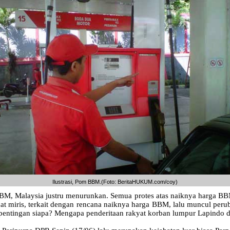
Ilustrasi, Pom BBM.(Foto: BeritaHUKUM.com/coy)
, Malaysia justru menurunkan. Semua protes atas naiknya harga BBM 
t miris, terkait dengan rencana naiknya harga BBM, lalu muncul perub
pentingan siapa? Mengapa penderitaan rakyat korban lumpur Lapindo d