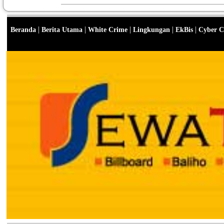
|
|
|
|
|
Beranda
Berita Utama
White Crime
Lingkungan
EkBis
Cyber C