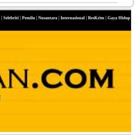
|
|
|
|
|
|
Selebriti
Pemilu
Nusantara
Internasional
ResKrim
Gaya Hidup