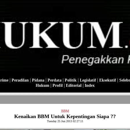
|
|
|
|
|
|
|
Crime
Peradilan
Pidana
Perdata
Politik
Legislatif
Eksekutif
Selebr
|
|
|
Hukum
Profil
Editorial
Index
BBM
Kenaikan BBM Untuk Kepentingan Siapa ??
Tuesday 25 Jun 2013 02:27:11