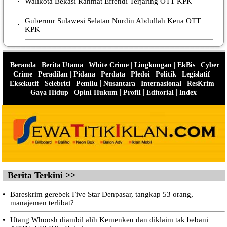
Walikota Bekasi Rahmat Effendi Terjaring OTT KPK
•
Gubernur Sulawesi Selatan Nurdin Abdullah Kena OTT
•
KPK
|
|
|
|
|
Beranda
Berita Utama
White Crime
Lingkungan
EkBis
Cyber
|
|
|
|
|
|
|
Crime
Peradilan
Pidana
Perdata
Pledoi
Politik
Legislatif
|
|
|
|
|
|
Eksekutif
Selebriti
Pemilu
Nusantara
Internasional
ResKrim
|
|
|
|
Gaya Hidup
Opini Hukum
Profil
Editorial
Index
Berita Terkini >>
•
Bareskrim gerebek Five Star Denpasar, tangkap 53 orang,
manajemen terlibat?
•
Utang Whoosh diambil alih Kemenkeu dan diklaim tak bebani