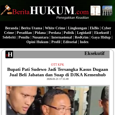
|
|
|
|
|
Beranda
Berita Utama
White Crime
Lingkungan
EkBis
Cyber
|
|
|
|
|
|
|
Crime
Peradilan
Pidana
Perdata
Politik
Legislatif
Eksekutif
|
|
|
|
|
|
Selebriti
Pemilu
Nusantara
Internasional
ResKrim
Gaya Hidup
|
|
|
Opini Hukum
Profil
Editorial
Index
Eksekutif
OTT KPK
Bupati Pati Sudewo Jadi Tersangka Kasus Dugaan
Jual Beli Jabatan dan Suap di DJKA Kemenhub
2026-01-21 17:15:49