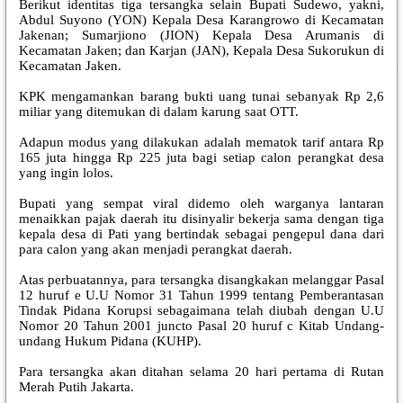
Berikut identitas tiga tersangka selain Bupati Sudewo, yakni,
Abdul Suyono (YON) Kepala Desa Karangrowo di Kecamatan
Jakenan; Sumarjiono (JION) Kepala Desa Arumanis di
Kecamatan Jaken; dan Karjan (JAN), Kepala Desa Sukorukun di
Kecamatan Jaken.
KPK mengamankan barang bukti uang tunai sebanyak Rp 2,6
miliar yang ditemukan di dalam karung saat OTT.
Adapun modus yang dilakukan adalah mematok tarif antara Rp
165 juta hingga Rp 225 juta bagi setiap calon perangkat desa
yang ingin lolos.
Bupati yang sempat viral didemo oleh warganya lantaran
menaikkan pajak daerah itu disinyalir bekerja sama dengan tiga
kepala desa di Pati yang bertindak sebagai pengepul dana dari
para calon yang akan menjadi perangkat daerah.
Atas perbuatannya, para tersangka disangkakan melanggar Pasal
12 huruf e U.U Nomor 31 Tahun 1999 tentang Pemberantasan
Tindak Pidana Korupsi sebagaimana telah diubah dengan U.U
Nomor 20 Tahun 2001 juncto Pasal 20 huruf c Kitab Undang-
undang Hukum Pidana (KUHP).
Para tersangka akan ditahan selama 20 hari pertama di Rutan
Merah Putih Jakarta.