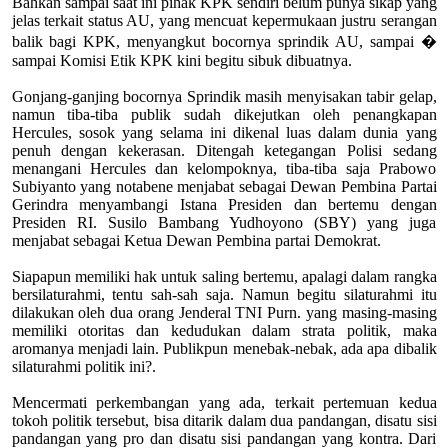
Bahkan sampai saat ini pihak KPK sendiri belum punya sikap yang
jelas terkait status AU, yang mencuat kepermukaan justru serangan
balik bagi KPK, menyangkut bocornya sprindik AU, sampai �
sampai Komisi Etik KPK kini begitu sibuk dibuatnya.
Gonjang-ganjing bocornya Sprindik masih menyisakan tabir gelap,
namun tiba-tiba publik sudah dikejutkan oleh penangkapan
Hercules, sosok yang selama ini dikenal luas dalam dunia yang
penuh dengan kekerasan. Ditengah ketegangan Polisi sedang
menangani Hercules dan kelompoknya, tiba-tiba saja Prabowo
Subiyanto yang notabene menjabat sebagai Dewan Pembina Partai
Gerindra menyambangi Istana Presiden dan bertemu dengan
Presiden RI. Susilo Bambang Yudhoyono (SBY) yang juga
menjabat sebagai Ketua Dewan Pembina partai Demokrat.
Siapapun memiliki hak untuk saling bertemu, apalagi dalam rangka
bersilaturahmi, tentu sah-sah saja. Namun begitu silaturahmi itu
dilakukan oleh dua orang Jenderal TNI Purn. yang masing-masing
memiliki otoritas dan kedudukan dalam strata politik, maka
aromanya menjadi lain. Publikpun menebak-nebak, ada apa dibalik
silaturahmi politik ini?.
Mencermati perkembangan yang ada, terkait pertemuan kedua
tokoh politik tersebut, bisa ditarik dalam dua pandangan, disatu sisi
pandangan yang pro dan disatu sisi pandangan yang kontra. Dari