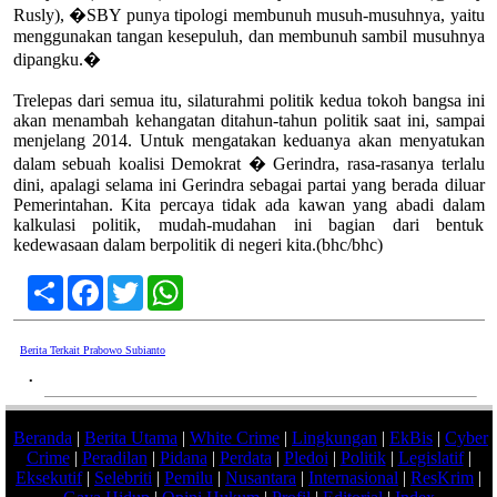
Rusly), �SBY punya tipologi membunuh musuh-musuhnya, yaitu
menggunakan tangan kesepuluh, dan membunuh sambil musuhnya
dipangku.�
Trelepas dari semua itu, silaturahmi politik kedua tokoh bangsa ini
akan menambah kehangatan ditahun-tahun politik saat ini, sampai
menjelang 2014. Untuk mengatakan keduanya akan menyatukan
dalam sebuah koalisi Demokrat � Gerindra, rasa-rasanya terlalu
dini, apalagi selama ini Gerindra sebagai partai yang berada diluar
Pemerintahan. Kita percaya tidak ada kawan yang abadi dalam
kalkulasi politik, mudah-mudahan ini bagian dari bentuk
kedewasaan dalam berpolitik di negeri kita.(bhc/bhc)
Share
Facebook
Twitter
WhatsApp
Berita Terkait Prabowo Subianto
•
Beranda
|
Berita Utama
|
White Crime
|
Lingkungan
|
EkBis
|
Cyber
Crime
|
Peradilan
|
Pidana
|
Perdata
|
Pledoi
|
Politik
|
Legislatif
|
Eksekutif
|
Selebriti
|
Pemilu
|
Nusantara
|
Internasional
|
ResKrim
|