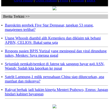
Gaya Hidup
|
Opini Hukum
|
Profil
|
Editorial
|
Index
Berita Terkini >>
•
Bareskrim gerebek Five Star Denpasar, tangkap 53 orang,
manajemen terlibat?
•
Utang Whoosh diambil alih Kemenkeu dan diklaim tak bebani
APBN, CELIOS: Bakal sama saja
•
Respons pasien BPJS Yurizal yang meninggal dan viral dirundung
nakes, Menkes: Saya merasa gagal
•
Sejumlah pemkab/pemkot di Jateng tak sanggup bayar gaji ASN,
Wagub: Sudah kita laporkan ke pusat
•
Satelit Lampung-1 milik perusahaan China siap diluncurkan, apa
manfaat dan risikonya?
•
Rakyat berhak jadi hakim kinerja Menteri Prabowo, Emrus: Jangan
hindari kabinet bayangan