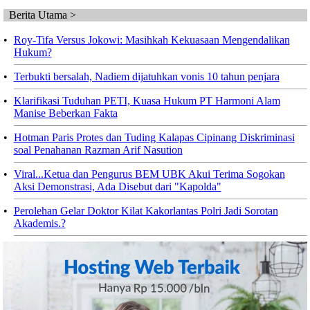
Berita Utama >
•
Roy-Tifa Versus Jokowi: Masihkah Kekuasaan Mengendalikan
Hukum?
•
Terbukti bersalah, Nadiem dijatuhkan vonis 10 tahun penjara
•
Klarifikasi Tuduhan PETI, Kuasa Hukum PT Harmoni Alam
Manise Beberkan Fakta
•
Hotman Paris Protes dan Tuding Kalapas Cipinang Diskriminasi
soal Penahanan Razman Arif Nasution
•
Viral...Ketua dan Pengurus BEM UBK Akui Terima Sogokan
Aksi Demonstrasi, Ada Disebut dari "Kapolda"
•
Perolehan Gelar Doktor Kilat Kakorlantas Polri Jadi Sorotan
Akademis.?