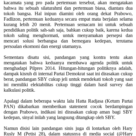
kacamata yang pro pada pertemuan tersebut, akan mengatakan
bahwa itu sebuah silaturahmi dan pertemuan biasa, diantara dua
tokoh bangsa. Hal inipun diamini oleh orang dekat Prabowo,
Fadlizon, pertemuan keduanya secara empat mata berjalan selama
kurang lebih 20 menit. Pertemuan semacam ini untuk sebuah
pendidikan politik sah-sah saja, bahkan cukup baik, karena kedua
tokoh saling menghormati, untuk menyamakan persepsi dan
mencari solusi berbangsa dan bernegara kedepan, terutama
persoalan ekomoni dan energi utamanya.
Sementara disatu sisi, pandangan yang kontra tentu akan
mengatakan bahwa keduanya membawa agenda politik untuk
menghadapi Pilpres 2014. Hitungan-hitungan politiknya adalah,
dampak kisruh di internal Partai Demokrat saat ini dirasakan cukup
berat, pandangan SBY cukup jeli untuk mendekati tokoh yang saat
ini memiliki elektabilitas cukup tinggi dalam hasil survey dan
kalkulasi politik.
Apalagi dalam beberapa waktu lalu Hatta Radjasa (Ketum Partai
PAN) dikabarkan memberikan statement cocok berdampingan
dengan Prabowo, indikasi ini dirasakan cukup aman bagi SBY
kedepan, sinyal inilah yang langsung ditangkap oleh SBY.
Namun disisi lain pandangan sinis juga di lontarkan oleh Hary
Rusly M (Petisi 28), dalam statusnya di media social (@Hary