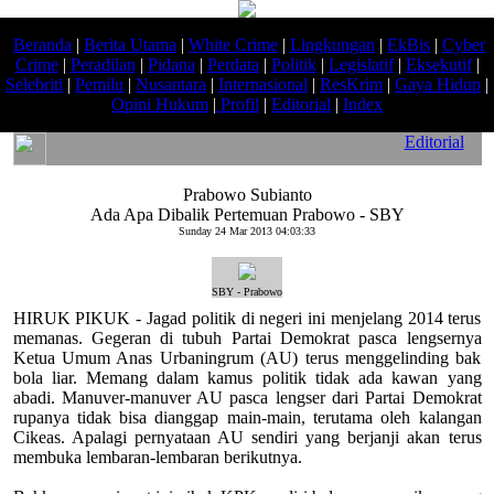
Beranda
|
Berita Utama
|
White Crime
|
Lingkungan
|
EkBis
|
Cyber
Crime
|
Peradilan
|
Pidana
|
Perdata
|
Politik
|
Legislatif
|
Eksekutif
|
Selebriti
|
Pemilu
|
Nusantara
|
Internasional
|
ResKrim
|
Gaya Hidup
|
Opini Hukum
|
Profil
|
Editorial
|
Index
Editorial
Prabowo Subianto
Ada Apa Dibalik Pertemuan Prabowo - SBY
Sunday 24 Mar 2013 04:03:33
SBY - Prabowo
HIRUK PIKUK - Jagad politik di negeri ini menjelang 2014 terus
memanas. Gegeran di tubuh Partai Demokrat pasca lengsernya
Ketua Umum Anas Urbaningrum (AU) terus menggelinding bak
bola liar. Memang dalam kamus politik tidak ada kawan yang
abadi. Manuver-manuver AU pasca lengser dari Partai Demokrat
rupanya tidak bisa dianggap main-main, terutama oleh kalangan
Cikeas. Apalagi pernyataan AU sendiri yang berjanji akan terus
membuka lembaran-lembaran berikutnya.