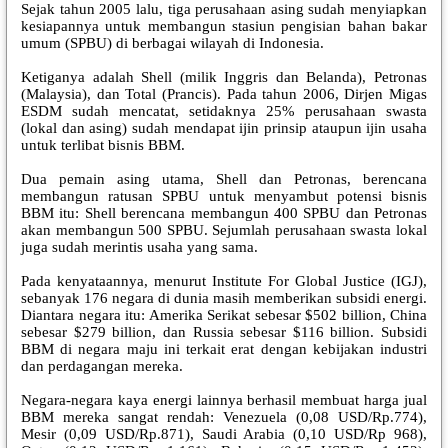
Sejak tahun 2005 lalu, tiga perusahaan asing sudah menyiapkan
kesiapannya untuk membangun stasiun pengisian bahan bakar
umum (SPBU) di berbagai wilayah di Indonesia.
Ketiganya adalah Shell (milik Inggris dan Belanda), Petronas
(Malaysia), dan Total (Prancis). Pada tahun 2006, Dirjen Migas
ESDM sudah mencatat, setidaknya 25% perusahaan swasta
(lokal dan asing) sudah mendapat ijin prinsip ataupun ijin usaha
untuk terlibat bisnis BBM.
Dua pemain asing utama, Shell dan Petronas, berencana
membangun ratusan SPBU untuk menyambut potensi bisnis
BBM itu: Shell berencana membangun 400 SPBU dan Petronas
akan membangun 500 SPBU. Sejumlah perusahaan swasta lokal
juga sudah merintis usaha yang sama.
Pada kenyataannya, menurut Institute For Global Justice (IGJ),
sebanyak 176 negara di dunia masih memberikan subsidi energi.
Diantara negara itu: Amerika Serikat sebesar $502 billion, China
sebesar $279 billion, dan Russia sebesar $116 billion. Subsidi
BBM di negara maju ini terkait erat dengan kebijakan industri
dan perdagangan mereka.
Negara-negara kaya energi lainnya berhasil membuat harga jual
BBM mereka sangat rendah: Venezuela (0,08 USD/Rp.774),
Mesir (0,09 USD/Rp.871), Saudi Arabia (0,10 USD/Rp 968),