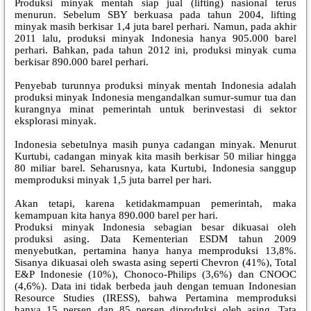
Produksi minyak mentah siap jual (lifting) nasional terus
menurun. Sebelum SBY berkuasa pada tahun 2004, lifting
minyak masih berkisar 1,4 juta barel perhari. Namun, pada akhir
2011 lalu, produksi minyak Indonesia hanya 905.000 barel
perhari. Bahkan, pada tahun 2012 ini, produksi minyak cuma
berkisar 890.000 barel perhari.
Penyebab turunnya produksi minyak mentah Indonesia adalah
produksi minyak Indonesia mengandalkan sumur-sumur tua dan
kurangnya minat pemerintah untuk berinvestasi di sektor
eksplorasi minyak.
Indonesia sebetulnya masih punya cadangan minyak. Menurut
Kurtubi, cadangan minyak kita masih berkisar 50 miliar hingga
80 miliar barel. Seharusnya, kata Kurtubi, Indonesia sanggup
memproduksi minyak 1,5 juta barrel per hari.
Akan tetapi, karena ketidakmampuan pemerintah, maka
kemampuan kita hanya 890.000 barel per hari.
Produksi minyak Indonesia sebagian besar dikuasai oleh
produksi asing. Data Kementerian ESDM tahun 2009
menyebutkan, pertamina hanya hanya memproduksi 13,8%.
Sisanya dikuasai oleh swasta asing seperti Chevron (41%), Total
E&P Indonesie (10%), Chonoco-Philips (3,6%) dan CNOOC
(4,6%). Data ini tidak berbeda jauh dengan temuan Indonesian
Resource Studies (IRESS), bahwa Pertamina memproduksi
hanya 15 persen dan 85 persen diproduksi oleh asing. Tata