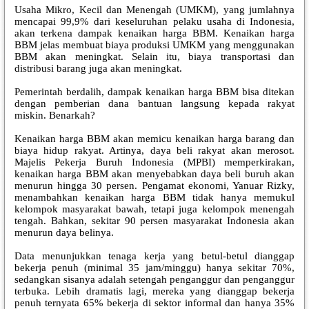
Usaha Mikro, Kecil dan Menengah (UMKM), yang jumlahnya
mencapai 99,9% dari keseluruhan pelaku usaha di Indonesia,
akan terkena dampak kenaikan harga BBM. Kenaikan harga
BBM jelas membuat biaya produksi UMKM yang menggunakan
BBM akan meningkat. Selain itu, biaya transportasi dan
distribusi barang juga akan meningkat.
Pemerintah berdalih, dampak kenaikan harga BBM bisa ditekan
dengan pemberian dana bantuan langsung kepada rakyat
miskin. Benarkah?
Kenaikan harga BBM akan memicu kenaikan harga barang dan
biaya hidup rakyat. Artinya, daya beli rakyat akan merosot.
Majelis Pekerja Buruh Indonesia (MPBI) memperkirakan,
kenaikan harga BBM akan menyebabkan daya beli buruh akan
menurun hingga 30 persen. Pengamat ekonomi, Yanuar Rizky,
menambahkan kenaikan harga BBM tidak hanya memukul
kelompok masyarakat bawah, tetapi juga kelompok menengah
tengah. Bahkan, sekitar 90 persen masyarakat Indonesia akan
menurun daya belinya.
Data menunjukkan tenaga kerja yang betul-betul dianggap
bekerja penuh (minimal 35 jam/minggu) hanya sekitar 70%,
sedangkan sisanya adalah setengah penganggur dan penganggur
terbuka. Lebih dramatis lagi, mereka yang dianggap bekerja
penuh ternyata 65% bekerja di sektor informal dan hanya 35%