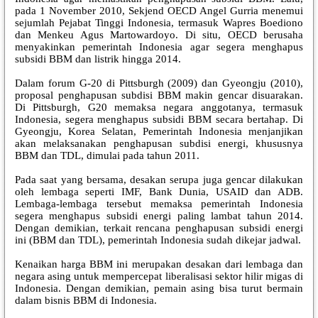
pada 1 November 2010, Sekjend OECD Angel Gurria menemui
sejumlah Pejabat Tinggi Indonesia, termasuk Wapres Boediono
dan Menkeu Agus Martowardoyo. Di situ, OECD berusaha
menyakinkan pemerintah Indonesia agar segera menghapus
subsidi BBM dan listrik hingga 2014.
Dalam forum G-20 di Pittsburgh (2009) dan Gyeongju (2010),
proposal penghapusan subdisi BBM makin gencar disuarakan.
Di Pittsburgh, G20 memaksa negara anggotanya, termasuk
Indonesia, segera menghapus subsidi BBM secara bertahap. Di
Gyeongju, Korea Selatan, Pemerintah Indonesia menjanjikan
akan melaksanakan penghapusan subdisi energi, khususnya
BBM dan TDL, dimulai pada tahun 2011.
Pada saat yang bersama, desakan serupa juga gencar dilakukan
oleh lembaga seperti IMF, Bank Dunia, USAID dan ADB.
Lembaga-lembaga tersebut memaksa pemerintah Indonesia
segera menghapus subsidi energi paling lambat tahun 2014.
Dengan demikian, terkait rencana penghapusan subsidi energi
ini (BBM dan TDL), pemerintah Indonesia sudah dikejar jadwal.
Kenaikan harga BBM ini merupakan desakan dari lembaga dan
negara asing untuk mempercepat liberalisasi sektor hilir migas di
Indonesia. Dengan demikian, pemain asing bisa turut bermain
dalam bisnis BBM di Indonesia.