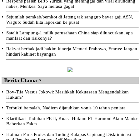
•
Respons pasien BPJS Yurizal yang meninggal dan viral dirundung
nakes, Menkes: Saya merasa gagal
•
Sejumlah pemkab/pemkot di Jateng tak sanggup bayar gaji ASN,
Wagub: Sudah kita laporkan ke pusat
•
Satelit Lampung-1 milik perusahaan China siap diluncurkan, apa
manfaat dan risikonya?
•
Rakyat berhak jadi hakim kinerja Menteri Prabowo, Emrus: Jangan
hindari kabinet bayangan
Berita Utama >
•
Roy-Tifa Versus Jokowi: Masihkah Kekuasaan Mengendalikan
Hukum?
•
Terbukti bersalah, Nadiem dijatuhkan vonis 10 tahun penjara
•
Klarifikasi Tuduhan PETI, Kuasa Hukum PT Harmoni Alam Manise
Beberkan Fakta
•
Hotman Paris Protes dan Tuding Kalapas Cipinang Diskriminasi
soal Penahanan Razman Arif Nasution