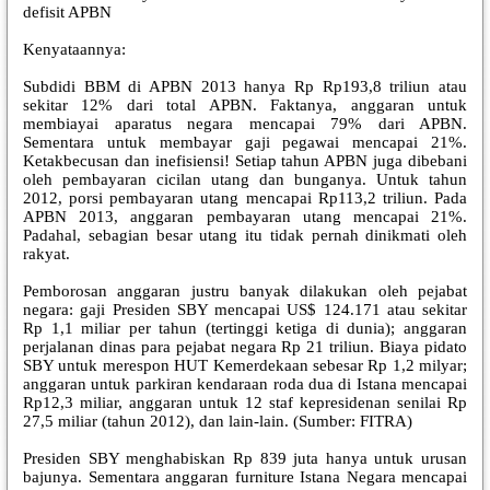
defisit APBN
Kenyataannya:
Subdidi BBM di APBN 2013 hanya Rp Rp193,8 triliun atau
sekitar 12% dari total APBN. Faktanya, anggaran untuk
membiayai aparatus negara mencapai 79% dari APBN.
Sementara untuk membayar gaji pegawai mencapai 21%.
Ketakbecusan dan inefisiensi! Setiap tahun APBN juga dibebani
oleh pembayaran cicilan utang dan bunganya. Untuk tahun
2012, porsi pembayaran utang mencapai Rp113,2 triliun. Pada
APBN 2013, anggaran pembayaran utang mencapai 21%.
Padahal, sebagian besar utang itu tidak pernah dinikmati oleh
rakyat.
Pemborosan anggaran justru banyak dilakukan oleh pejabat
negara: gaji Presiden SBY mencapai US$ 124.171 atau sekitar
Rp 1,1 miliar per tahun (tertinggi ketiga di dunia); anggaran
perjalanan dinas para pejabat negara Rp 21 triliun. Biaya pidato
SBY untuk merespon HUT Kemerdekaan sebesar Rp 1,2 milyar;
anggaran untuk parkiran kendaraan roda dua di Istana mencapai
Rp12,3 miliar, anggaran untuk 12 staf kepresidenan senilai Rp
27,5 miliar (tahun 2012), dan lain-lain. (Sumber: FITRA)
Presiden SBY menghabiskan Rp 839 juta hanya untuk urusan
bajunya. Sementara anggaran furniture Istana Negara mencapai