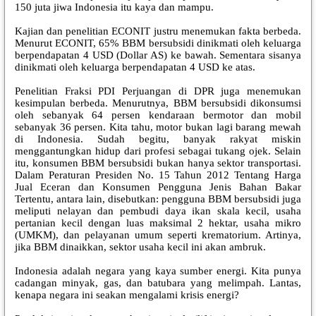
150 juta jiwa Indonesia itu kaya dan mampu.
Kajian dan penelitian ECONIT justru menemukan fakta berbeda.
Menurut ECONIT, 65% BBM bersubsidi dinikmati oleh keluarga
berpendapatan 4 USD (Dollar AS) ke bawah. Sementara sisanya
dinikmati oleh keluarga berpendapatan 4 USD ke atas.
Penelitian Fraksi PDI Perjuangan di DPR juga menemukan
kesimpulan berbeda. Menurutnya, BBM bersubsidi dikonsumsi
oleh sebanyak 64 persen kendaraan bermotor dan mobil
sebanyak 36 persen. Kita tahu, motor bukan lagi barang mewah
di Indonesia. Sudah begitu, banyak rakyat miskin
menggantungkan hidup dari profesi sebagai tukang ojek. Selain
itu, konsumen BBM bersubsidi bukan hanya sektor transportasi.
Dalam Peraturan Presiden No. 15 Tahun 2012 Tentang Harga
Jual Eceran dan Konsumen Pengguna Jenis Bahan Bakar
Tertentu, antara lain, disebutkan: pengguna BBM bersubsidi juga
meliputi nelayan dan pembudi daya ikan skala kecil, usaha
pertanian kecil dengan luas maksimal 2 hektar, usaha mikro
(UMKM), dan pelayanan umum seperti krematorium. Artinya,
jika BBM dinaikkan, sektor usaha kecil ini akan ambruk.
Indonesia adalah negara yang kaya sumber energi. Kita punya
cadangan minyak, gas, dan batubara yang melimpah. Lantas,
kenapa negara ini seakan mengalami krisis energi?