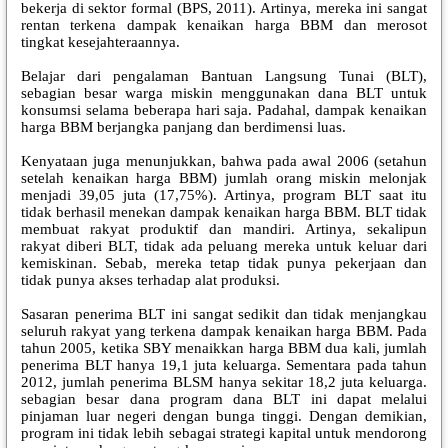
bekerja di sektor formal (BPS, 2011). Artinya, mereka ini sangat
rentan terkena dampak kenaikan harga BBM dan merosot
tingkat kesejahteraannya.
Belajar dari pengalaman Bantuan Langsung Tunai (BLT),
sebagian besar warga miskin menggunakan dana BLT untuk
konsumsi selama beberapa hari saja. Padahal, dampak kenaikan
harga BBM berjangka panjang dan berdimensi luas.
Kenyataan juga menunjukkan, bahwa pada awal 2006 (setahun
setelah kenaikan harga BBM) jumlah orang miskin melonjak
menjadi 39,05 juta (17,75%). Artinya, program BLT saat itu
tidak berhasil menekan dampak kenaikan harga BBM. BLT tidak
membuat rakyat produktif dan mandiri. Artinya, sekalipun
rakyat diberi BLT, tidak ada peluang mereka untuk keluar dari
kemiskinan. Sebab, mereka tetap tidak punya pekerjaan dan
tidak punya akses terhadap alat produksi.
Sasaran penerima BLT ini sangat sedikit dan tidak menjangkau
seluruh rakyat yang terkena dampak kenaikan harga BBM. Pada
tahun 2005, ketika SBY menaikkan harga BBM dua kali, jumlah
penerima BLT hanya 19,1 juta keluarga. Sementara pada tahun
2012, jumlah penerima BLSM hanya sekitar 18,2 juta keluarga.
sebagian besar dana program dana BLT ini dapat melalui
pinjaman luar negeri dengan bunga tinggi. Dengan demikian,
program ini tidak lebih sebagai strategi kapital untuk mendorong