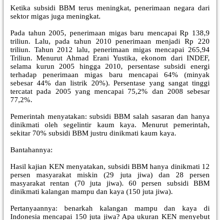
Ketika subsidi BBM terus meningkat, penerimaan negara dari
sektor migas juga meningkat.
Pada tahun 2005, penerimaan migas baru mencapai Rp 138,9
triliun. Lalu, pada tahun 2010 penerimaan menjadi Rp 220
triliun. Tahun 2012 lalu, penerimaan migas mencapai 265,94
Triliun. Menurut Ahmad Erani Yustika, ekonom dari INDEF,
selama kurun 2005 hingga 2010, persentase subsidi energi
terhadap penerimaan migas baru mencapai 64% (minyak
sebesar 44% dan listrik 20%). Persentase yang sangat tinggi
tercatat pada 2005 yang mencapai 75,2% dan 2008 sebesar
77,2%.
Pemerintah menyatakan: subsidi BBM salah sasaran dan hanya
dinikmati oleh segelintir kaum kaya. Menurut pemerintah,
sekitar 70% subsidi BBM justru dinikmati kaum kaya.
Bantahannya:
Hasil kajian KEN menyatakan, subsidi BBM hanya dinikmati 12
persen masyarakat miskin (29 juta jiwa) dan 28 persen
masyarakat rentan (70 juta jiwa). 60 persen subsidi BBM
dinikmati kalangan mampu dan kaya (150 juta jiwa).
Pertanyaannya: benarkah kalangan mampu dan kaya di
Indonesia mencapai 150 juta jiwa? Apa ukuran KEN menyebut