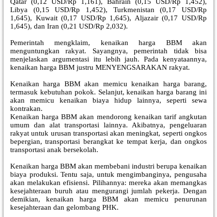
Qatar (0,12 USD/Rp 1,161), Bahrain (0,15 USD/Rp 1,452),
Libya (0,15 USD/Rp 1,452), Turkmenistan (0,17 USD/Rp
1,645), Kuwait (0,17 USD/Rp 1,645), Aljazair (0,17 USD/Rp
1,645), dan Iran (0,21 USD/Rp 2,032).
Pemerintah mengklaim, kenaikan harga BBM akan
menguntungkan rakyat. Sayangnya, pemerintah tidak bisa
menjelaskan argumentasi itu lebih jauh. Pada kenyataannya,
kenaikan harga BBM justru MENYENGSARAKAN rakyat.
Kenaikan harga BBM akan memicu kenaikan harga barang,
termasuk kebutuhan pokok. Selanjut, kenaikan harga barang ini
akan memicu kenaikan biaya hidup lainnya, seperti sewa
kontrakan.
Kenaikan harga BBM akan mendorong kenaikan tarif angkutan
umum dan alat transportasi lainnya. Akibatnya, pengeluaran
rakyat untuk urusan transportasi akan meningkat, seperti ongkos
bepergian, transportasi berangkat ke tempat kerja, dan ongkos
transportasi anak bersekolah.
Kenaikan harga BBM akan membebani industri berupa kenaikan
biaya produksi. Tentu saja, untuk mengimbanginya, pengusaha
akan melakukan efisiensi. Pilihannya: mereka akan memangkas
kesejahteraan buruh atau mengurangi jumlah pekerja. Dengan
demikian, kenaikan harga BBM akan memicu penurunan
kesejahteraan dan gelombang PHK.