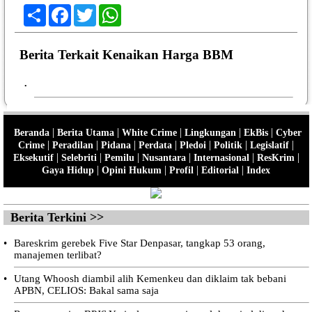
Share
Facebook
Twitter
WhatsApp
Berita Terkait Kenaikan Harga BBM
•
|
|
|
|
|
Beranda
Berita Utama
White Crime
Lingkungan
EkBis
Cyber
|
|
|
|
|
|
|
Crime
Peradilan
Pidana
Perdata
Pledoi
Politik
Legislatif
|
|
|
|
|
|
Eksekutif
Selebriti
Pemilu
Nusantara
Internasional
ResKrim
|
|
|
|
Gaya Hidup
Opini Hukum
Profil
Editorial
Index
Berita Terkini >>
•
Bareskrim gerebek Five Star Denpasar, tangkap 53 orang,
manajemen terlibat?
•
Utang Whoosh diambil alih Kemenkeu dan diklaim tak bebani
APBN, CELIOS: Bakal sama saja