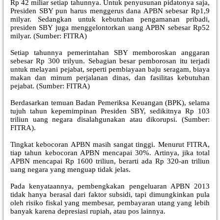
Rp 42 miliar setiap tahunnya. Untuk penyusunan pidatonya saja,
Presiden SBY pun harus menggerus dana APBN sebesar Rp1,9
milyar. Sedangkan untuk kebutuhan pengamanan pribadi,
presiden SBY juga menggelontorkan uang APBN sebesar Rp52
milyar. (Sumber: FITRA)
Setiap tahunnya pemerintahan SBY memboroskan anggaran
sebesar Rp 300 trilyun. Sebagian besar pemborosan itu terjadi
untuk melayani pejabat, seperti pembiayaan baju seragam, biaya
makan dan minum perjalanan dinas, dan fasilitas kebutuhan
pejabat. (Sumber: FITRA)
Berdasarkan temuan Badan Pemeriksa Keuangan (BPK), selama
tujuh tahun kepemimpinan Presiden SBY, sedikitnya Rp 103
triliun uang negara disalahgunakan atau dikorupsi. (Sumber:
FITRA).
Tingkat kebocoran APBN masih sangat tinggi. Menurut FITRA,
tiap tahun kebocoran APBN mencapai 30%. Artinya, jika total
APBN mencapai Rp 1600 triliun, berarti ada Rp 320-an triliun
uang negara yang menguap tidak jelas.
Pada kenyataannya, pembengkakan pengeluaran APBN 2013
tidak hanya berasal dari faktor subsidi, tapi dimungkinkan pula
oleh risiko fiskal yang membesar, pembayaran utang yang lebih
banyak karena depresiasi rupiah, atau pos lainnya.