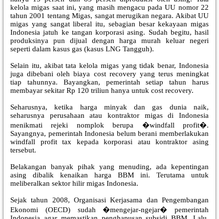
kelola migas saat ini, yang masih mengacu pada UU nomor 22
tahun 2001 tentang Migas, sangat merugikan negara. Akibat UU
migas yang sangat liberal itu, sebagian besar kekayaan migas
Indonesia jatuh ke tangan korporasi asing. Sudah begitu, hasil
produksinya pun dijual dengan harga murah keluar negeri
seperti dalam kasus gas (kasus LNG Tangguh).
Selain itu, akibat tata kelola migas yang tidak benar, Indonesia
juga dibebani oleh biaya cost recovery yang terus meningkat
tiap tahunnya. Bayangkan, pemerintah setiap tahun harus
membayar sekitar Rp 120 triliun hanya untuk cost recovery.
Seharusnya, ketika harga minyak dan gas dunia naik,
seharusnya perusahaan atau kontraktor migas di Indonesia
menikmati rejeki nomplok berupa �windfall profit�.
Sayangnya, pemerintah Indonesia belum berani memberlakukan
windfall profit tax kepada korporasi atau kontraktor asing
tersebut.
Belakangan banyak pihak yang menuding, ada kepentingan
asing dibalik kenaikan harga BBM ini. Terutama untuk
meliberalkan sektor hilir migas Indonesia.
Sejak tahun 2008, Organisasi Kerjasama dan Pengembangan
Ekonomi (OECD) sudah �mengejar-ngejar� pemerintah
Indonesia agar memastikan penghapusan subsidi BBM. Lalu,