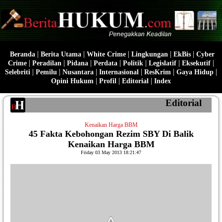
|
|
|
|
|
Beranda
Berita Utama
White Crime
Lingkungan
EkBis
Cyber
|
|
|
|
|
|
|
Crime
Peradilan
Pidana
Perdata
Politik
Legislatif
Eksekutif
|
|
|
|
|
|
Selebriti
Pemilu
Nusantara
Internasional
ResKrim
Gaya Hidup
|
|
|
Opini Hukum
Profil
Editorial
Index
Editorial
Kenaikan Harga BBM
45 Fakta Kebohongan Rezim SBY Di Balik
Kenaikan Harga BBM
Friday 03 May 2013 18:21:47