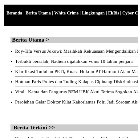
|
|
|
|
|
Beranda
Berita Utama
White Crime
Lingkungan
EkBis
Cyber C
Berita Utama >
•
Roy-Tifa Versus Jokowi: Masihkah Kekuasaan Mengendalika
•
Terbukti bersalah, Nadiem dijatuhkan vonis 10 tahun penjara
•
Klarifikasi Tuduhan PETI, Kuasa Hukum PT Harmoni Alam Man
•
Hotman Paris Protes dan Tuding Kalapas Cipinang Diskriminas
•
Viral...Ketua dan Pengurus BEM UBK Akui Terima Sogokan Aks
•
Perolehan Gelar Doktor Kilat Kakorlantas Polri Jadi Sorotan A
Berita Terkini >>