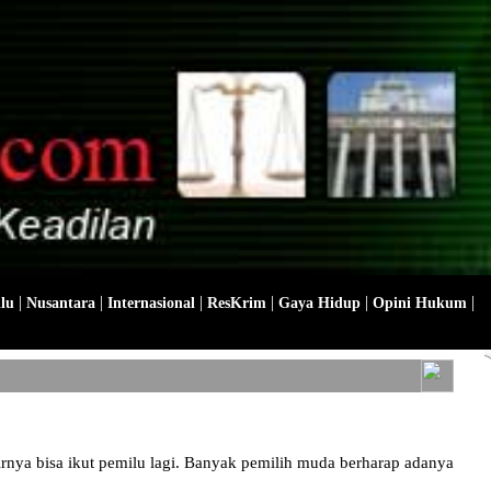
|
|
|
|
|
|
lu
Nusantara
Internasional
ResKrim
Gaya Hidup
Opini Hukum
nya bisa ikut pemilu lagi. Banyak pemilih muda berharap adanya