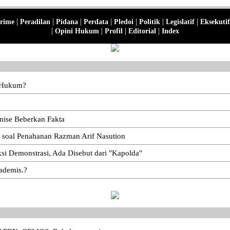
|
|
|
|
|
|
|
rime
Peradilan
Pidana
Perdata
Pledoi
Politik
Legislatif
Eksekutif
|
|
|
|
Opini Hukum
Profil
Editorial
Index
n Hukum?
ise Beberkan Fakta
i soal Penahanan Razman Arif Nasution
i Demonstrasi, Ada Disebut dari "Kapolda"
kademis.?