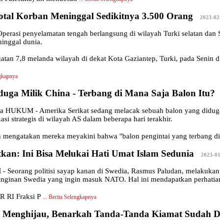
otal Korban Meninggal Sedikitnya 3.500 Orang
|
2023-02
rasi penyelamatan tengah berlangsung di wilayah Turki selatan dan
ninggal dunia.
an 7,8 melanda wilayah di dekat Kota Gaziantep, Turki, pada Senin di
ngkapnya
duga Milik China - Terbang di Mana Saja Balon Itu?
HUKUM - Amerika Serikat sedang melacak sebuah balon yang diduga m
kasi strategis di wilayah AS dalam beberapa hari terakhir.
n mengatakan mereka meyakini bahwa "balon pengintai yang terbang di 
kan: Ini Bisa Melukai Hati Umat Islam Sedunia
|
2023-01
eorang politisi sayap kanan di Swedia, Rasmus Paludan, melakukan p
inginan Swedia yang ingin masuk NATO. Hal ini mendapatkan perhatian d
R RI Fraksi P
...
Berita Selengkapnya
i Menghijau, Benarkah Tanda-Tanda Kiamat Sudah D