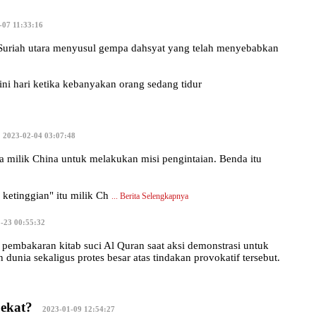
-07 11:33:16
 Suriah utara menyusul gempa dahsyat yang telah menyebabkan
ni hari ketika kebanyakan orang sedang tidur
|
2023-02-04 03:07:48
ilik China untuk melakukan misi pengintaian. Benda itu
ketinggian" itu milik Ch
...
Berita Selengkapnya
-23 00:55:32
embakaran kitab suci Al Quran saat aksi demonstrasi untuk
unia sekaligus protes besar atas tindakan provokatif tersebut.
ekat?
|
2023-01-09 12:54:27