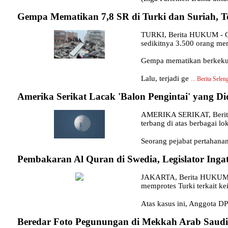
Gempa Mematikan 7,8 SR di Turki dan Suriah, T
TURKI, Berita HUKUM - Ope
sedikitnya 3.500 orang me
Gempa mematikan berkekuat
Lalu, terjadi ge
...
Berita Sele
Amerika Serikat Lacak 'Balon Pengintai' yang Di
AMERIKA SERIKAT, Berita 
terbang di atas berbagai lo
Seorang pejabat pertahana
Pembakaran Al Quran di Swedia, Legislator Ingat
JAKARTA, Berita HUKUM - S
memprotes Turki terkait ke
Atas kasus ini, Anggota DP
Beredar Foto Pegunungan di Mekkah Arab Saud