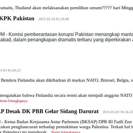
dramatis, Thailand akan melaksanakan pemilihan umum????? hari Minggu
 KPK Pakistan
|
2023-05-10 01:29:08
 - Komisi pemberantasan korupsi Pakistan menangkap mantan 
mabad, dalam penangkapan dramatis terbaru yang diperkirakan
4-05 05:49:22
ndera Finlandia akan dikibarkan di markas NATO, Brussel, Belgia, set
 mengatakan bahwa Finlandia secara resmi akan menjadi anggota NATO p
Berita Selengkapnya
AP Desak DK PBB Gelar Sidang Darurat
|
2023-03-03 10:36:2
Ketua Badan Kerjasama Antar Parlemen (BKSAP) DPR RI Fadli Zon men
kan penghancuran terhadap pemukiman warga Palestina. Terkait hal itu
 Palestina) ini mendesak
...
Berita Selengkapnya