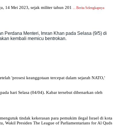
, 14 Mei 2023, sejak militer tahun 201
...
Berita Selengkapnya
Perdana Menteri, Imran Khan pada Selasa (9/5) di
 akan kembali memicu bentrokan.
elah 'prosesi keanggotaan tercepat dalam sejarah NATO,'
ada hari Selasa (04/04). Kabar tersebut dibenarkan oleh
5
gutuk tindak kekerasan para pemukim ilegal Israel di kota
, Wakil Presiden The League of Parliamentarians for Al Quds