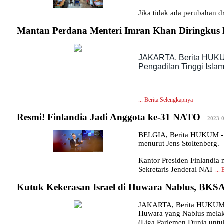
Jika tidak ada perubahan 
Mantan Perdana Menteri Imran Khan Diringkus
JAKARTA, Berita HUKUM
Pengadilan Tinggi Isla
...
Berita Selengkapnya
Resmi! Finlandia Jadi Anggota ke-31 NATO
|
2023-0
BELGIA, Berita HUKUM - Be
menurut Jens Stoltenberg.
Kantor Presiden Finlandia
Sekretaris Jenderal NAT
...
Kutuk Kekerasan Israel di Huwara Nablus, BKS
JAKARTA, Berita HUKUM - 
Huwara yang Nablus melaku
(Liga Parlemen Dunia untuk