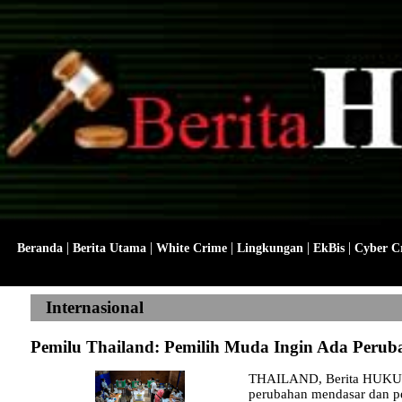
|
|
|
|
|
Beranda
Berita Utama
White Crime
Lingkungan
EkBis
Cyber C
Internasional
Pemilu Thailand: Pemilih Muda Ingin Ada Peru
THAILAND, Berita HUKUM - 
perubahan mendasar dan p