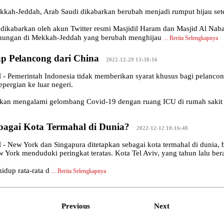
kah-Jeddah, Arab Saudi dikabarkan berubah menjadi rumput hijau sete
i dikabarkan oleh akun Twitter resmi Masjidil Haram dan Masjid Al Na
ungan di Mekkah-Jeddah yang berubah menghijau
...
Berita Selengkapnya
p Pelancong dari China
|
2022-12-29 13:38:16
emerintah Indonesia tidak memberikan syarat khusus bagi pelancong 
pergian ke luar negeri.
kan mengalami gelombang Covid-19 dengan ruang ICU di rumah sakit y
bagai Kota Termahal di Dunia?
|
2022-12-12 10:16:48
ew York dan Singapura ditetapkan sebagai kota termahal di dunia, ber
York menduduki peringkat teratas. Kota Tel Aviv, yang tahun lalu berada
idup rata-rata d
...
Berita Selengkapnya
Previous
Next