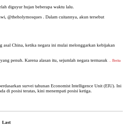
lah diguyur hujan beberapa waktu lalu.
bawi, @theholymosques . Dalam cuitannya, akun tersebut
asal China, ketika negara ini mulai melonggarkan kebijakan
ang penuh. Karena alasan itu, sejumlah negara termasuk
...
Berita
dasarkan survei tahunan Economist Intelligence Unit (EIU). Ini
 di posisi teratas, kini menempati posisi ketiga.
Last