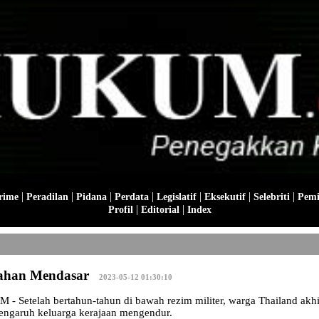
|
|
|
|
|
|
|
rime
Peradilan
Pidana
Perdata
Legislatif
Eksekutif
Selebriti
Pemi
|
|
Profil
Editorial
Index
bahan Mendasar
|
2023-05-12 01:30:10
Setelah bertahun-tahun di bawah rezim militer, warga Thailand akhir
engaruh keluarga kerajaan mengendur.