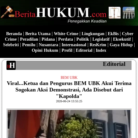
|
|
|
|
|
Beranda
Berita Utama
White Crime
Lingkungan
EkBis
Cyber
|
|
|
|
|
|
|
Crime
Peradilan
Pidana
Perdata
Politik
Legislatif
Eksekutif
|
|
|
|
|
|
Selebriti
Pemilu
Nusantara
Internasional
ResKrim
Gaya Hidup
|
|
|
Opini Hukum
Profil
Editorial
Index
Editorial
BEM UBK
Viral...Ketua dan Pengurus BEM UBK Akui Terima
Sogokan Aksi Demonstrasi, Ada Disebut dari
"Kapolda"
2026-06-24 13:55:25