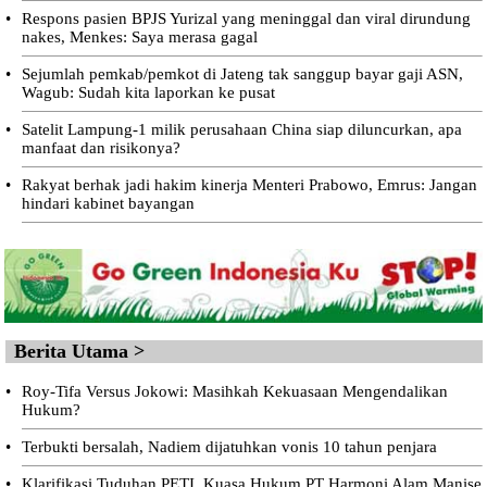
•
Respons pasien BPJS Yurizal yang meninggal dan viral dirundung
nakes, Menkes: Saya merasa gagal
•
Sejumlah pemkab/pemkot di Jateng tak sanggup bayar gaji ASN,
Wagub: Sudah kita laporkan ke pusat
•
Satelit Lampung-1 milik perusahaan China siap diluncurkan, apa
manfaat dan risikonya?
•
Rakyat berhak jadi hakim kinerja Menteri Prabowo, Emrus: Jangan
hindari kabinet bayangan
Berita Utama >
•
Roy-Tifa Versus Jokowi: Masihkah Kekuasaan Mengendalikan
Hukum?
•
Terbukti bersalah, Nadiem dijatuhkan vonis 10 tahun penjara
•
Klarifikasi Tuduhan PETI, Kuasa Hukum PT Harmoni Alam Manise