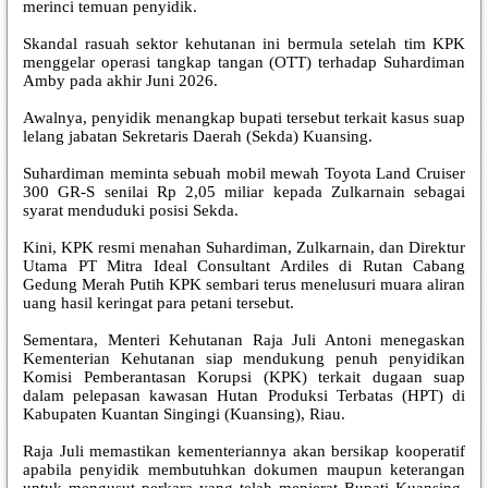
merinci temuan penyidik.
Skandal rasuah sektor kehutanan ini bermula setelah tim KPK
menggelar operasi tangkap tangan (OTT) terhadap Suhardiman
Amby pada akhir Juni 2026.
Awalnya, penyidik menangkap bupati tersebut terkait kasus suap
lelang jabatan Sekretaris Daerah (Sekda) Kuansing.
Suhardiman meminta sebuah mobil mewah Toyota Land Cruiser
300 GR-S senilai Rp 2,05 miliar kepada Zulkarnain sebagai
syarat menduduki posisi Sekda.
Kini, KPK resmi menahan Suhardiman, Zulkarnain, dan Direktur
Utama PT Mitra Ideal Consultant Ardiles di Rutan Cabang
Gedung Merah Putih KPK sembari terus menelusuri muara aliran
uang hasil keringat para petani tersebut.
Sementara, Menteri Kehutanan Raja Juli Antoni menegaskan
Kementerian Kehutanan siap mendukung penuh penyidikan
Komisi Pemberantasan Korupsi (KPK) terkait dugaan suap
dalam pelepasan kawasan Hutan Produksi Terbatas (HPT) di
Kabupaten Kuantan Singingi (Kuansing), Riau.
Raja Juli memastikan kementeriannya akan bersikap kooperatif
apabila penyidik membutuhkan dokumen maupun keterangan
untuk mengusut perkara yang telah menjerat Bupati Kuansing,