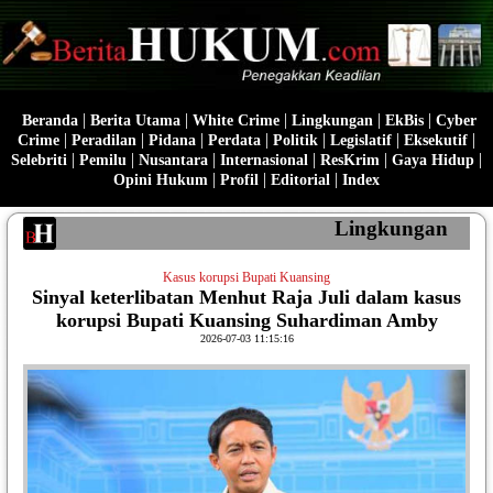
|
|
|
|
|
Beranda
Berita Utama
White Crime
Lingkungan
EkBis
Cyber
|
|
|
|
|
|
|
Crime
Peradilan
Pidana
Perdata
Politik
Legislatif
Eksekutif
|
|
|
|
|
|
Selebriti
Pemilu
Nusantara
Internasional
ResKrim
Gaya Hidup
|
|
|
Opini Hukum
Profil
Editorial
Index
Lingkungan
Kasus korupsi Bupati Kuansing
Sinyal keterlibatan Menhut Raja Juli dalam kasus
korupsi Bupati Kuansing Suhardiman Amby
2026-07-03 11:15:16