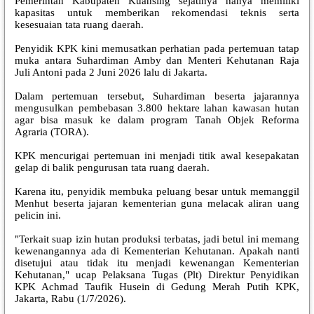
Pemerintah Kabupaten Kuansing sejatinya hanya memiliki
kapasitas untuk memberikan rekomendasi teknis serta
kesesuaian tata ruang daerah.
Penyidik KPK kini memusatkan perhatian pada pertemuan tatap
muka antara Suhardiman Amby dan Menteri Kehutanan Raja
Juli Antoni pada 2 Juni 2026 lalu di Jakarta.
Dalam pertemuan tersebut, Suhardiman beserta jajarannya
mengusulkan pembebasan 3.800 hektare lahan kawasan hutan
agar bisa masuk ke dalam program Tanah Objek Reforma
Agraria (TORA).
KPK mencurigai pertemuan ini menjadi titik awal kesepakatan
gelap di balik pengurusan tata ruang daerah.
Karena itu, penyidik membuka peluang besar untuk memanggil
Menhut beserta jajaran kementerian guna melacak aliran uang
pelicin ini.
"Terkait suap izin hutan produksi terbatas, jadi betul ini memang
kewenangannya ada di Kementerian Kehutanan. Apakah nanti
disetujui atau tidak itu menjadi kewenangan Kementerian
Kehutanan," ucap Pelaksana Tugas (Plt) Direktur Penyidikan
KPK Achmad Taufik Husein di Gedung Merah Putih KPK,
Jakarta, Rabu (1/7/2026).