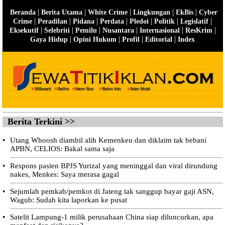
|
|
|
|
|
Beranda
Berita Utama
White Crime
Lingkungan
EkBis
Cyber
|
|
|
|
|
|
|
Crime
Peradilan
Pidana
Perdata
Pledoi
Politik
Legislatif
|
|
|
|
|
|
Eksekutif
Selebriti
Pemilu
Nusantara
Internasional
ResKrim
|
|
|
|
Gaya Hidup
Opini Hukum
Profil
Editorial
Index
Berita Terkini >>
•
Utang Whoosh diambil alih Kemenkeu dan diklaim tak bebani
APBN, CELIOS: Bakal sama saja
•
Respons pasien BPJS Yurizal yang meninggal dan viral dirundung
nakes, Menkes: Saya merasa gagal
•
Sejumlah pemkab/pemkot di Jateng tak sanggup bayar gaji ASN,
Wagub: Sudah kita laporkan ke pusat
•
Satelit Lampung-1 milik perusahaan China siap diluncurkan, apa