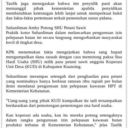
Taufik juga menegaskan bahwa tim penyidik pasti akan
memanggil pihak kementerian apabila penyidikan
membutuhkan keterangan lebih lanjut untuk memperkuat bukti
dan fakta-fakta pertemuan terkait pemenuhan unsur pidana.
Suhardiman Amby Potong SHU Petani Sawit
Praktik kotor Suhardiman dalam melancarkan pengurusan izin
pelepasan hutan ini secara langsung mengorbankan masyarakat
kecil di tingkat desa.
KPK menemukan fakta mengejutkan bahwa sang bupati
mengumpulkan dana rasuah dengan cara memotong paksa Sisa
Hasil Usaha (SHU) milik para petani sawit anggota Koperasi
Unit Desa (KUD) di Kabupaten Kuansing.
Suhardiman merampas setengah dari penghasilan para petani
yang nominalnya hanya berkisar ratusan ribu rupiah per bulan
demi mendanai pengurusan izin pelepasan kawasan HPT di
Kementerian Kehutanan.
"Uang-uang yang pihak KUD kumpulkan itu tadi tersampaikan
berdasarkan dari pemotongan-pemotongan sisa hasil usaha.
Kan koperasi ada usaha, kan itu mereka potong setengahnya
dalam rangka pengurusan izin pelepasan kawasan hutan
produksi terbatas di Kementerian Kehutanan," jelas Taufik