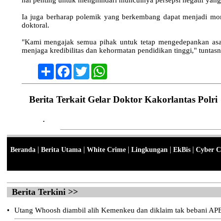
Ia juga berharap polemik yang berkembang dapat menjadi mome
doktoral.
"Kami mengajak semua pihak untuk tetap mengedepankan asas 
menjaga kredibilitas dan kehormatan pendidikan tinggi," tuntas
Share
Facebook
Twitter
WhatsApp
Berita Terkait Gelar Doktor Kakorlantas Polri
•
|
|
|
|
|
Beranda
Berita Utama
White Crime
Lingkungan
EkBis
Cyber C
Berita Terkini >>
•
Utang Whoosh diambil alih Kemenkeu dan diklaim tak bebani AP