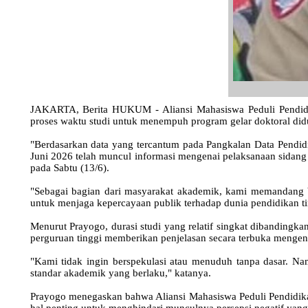
JAKARTA, Berita HUKUM - Aliansi Mahasiswa Peduli Pendidika
proses waktu studi untuk menempuh program gelar doktoral didug
"Berdasarkan data yang tercantum pada Pangkalan Data Pendid
Juni 2026 telah muncul informasi mengenai pelaksanaan sidang a
pada Sabtu (13/6).
"Sebagai bagian dari masyarakat akademik, kami memandang ba
untuk menjaga kepercayaan publik terhadap dunia pendidikan t
Menurut Prayogo, durasi studi yang relatif singkat dibandingk
perguruan tinggi memberikan penjelasan secara terbuka mengen
"Kami tidak ingin berspekulasi atau menuduh tanpa dasar. Na
standar akademik yang berlaku," katanya.
Prayogo menegaskan bahwa Aliansi Mahasiswa Peduli Pendidikan
hal penting untuk menghindari munculnya persepsi negatif yan