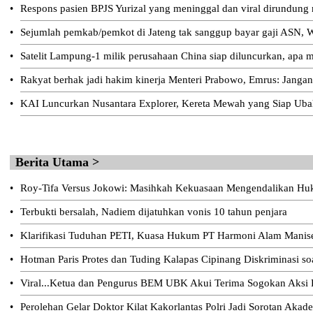
•
Respons pasien BPJS Yurizal yang meninggal dan viral dirundung
•
Sejumlah pemkab/pemkot di Jateng tak sanggup bayar gaji ASN, W
•
Satelit Lampung-1 milik perusahaan China siap diluncurkan, apa m
•
Rakyat berhak jadi hakim kinerja Menteri Prabowo, Emrus: Jangan
•
KAI Luncurkan Nusantara Explorer, Kereta Mewah yang Siap Ubah
Berita Utama >
•
Roy-Tifa Versus Jokowi: Masihkah Kekuasaan Mengendalikan H
•
Terbukti bersalah, Nadiem dijatuhkan vonis 10 tahun penjara
•
Klarifikasi Tuduhan PETI, Kuasa Hukum PT Harmoni Alam Manis
•
Hotman Paris Protes dan Tuding Kalapas Cipinang Diskriminasi s
•
Viral...Ketua dan Pengurus BEM UBK Akui Terima Sogokan Aksi D
•
Perolehan Gelar Doktor Kilat Kakorlantas Polri Jadi Sorotan Akad