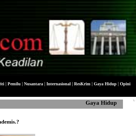
|
|
|
|
|
|
iti
Pemilu
Nusantara
Internasional
ResKrim
Gaya Hidup
Opini
Gaya Hidup
ademis.?