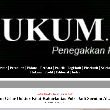
|
|
|
|
|
|
|
Crime
Peradilan
Pidana
Perdata
Politik
Legislatif
Eksekutif
Selebr
|
|
|
Hukum
Profil
Editorial
Index
Gelar Doktor Kakorlantas Polri
an Gelar Doktor Kilat Kakorlantas Polri Jadi Sorotan Ak
2026-06-14 18:47:47