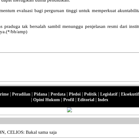
ntum evaluasi bagi perguruan tinggi untuk memperkuat akuntabilitas
praduga tak bersalah sambil menunggu penjelasan resmi dari institu
nya.(*/bh/amp)
|
|
|
|
|
|
|
rime
Peradilan
Pidana
Perdata
Pledoi
Politik
Legislatif
Eksekutif
|
|
|
|
Opini Hukum
Profil
Editorial
Index
BN, CELIOS: Bakal sama saja