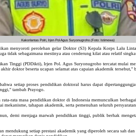
Kakorlantas Polri, Irjen Pol Agus Suryonugroho.(Foto: Istimewa)
n menyoroti perolehan gelar Doktor (S3) Kepala Korps Lalu Lintas (
a tidak sebagaimana mestinya atau cenderung kilat atau relatif singka
ikan Tinggi (PDDikti), Irjen Pol. Agus Suryonugroho tercatat mulai 
khir doktor beserta ucapan selamat atas capaian akademik tersebut," 
hwa setiap proses pendidikan doktoral harus dapat dipertanggungjaw
inggi," tambah Prayogo.
an rata-rata masa pendidikan doktor di Indonesia memunculkan berbagai
ai mekanisme, tahapan akademik, serta pemenuhan seluruh persyaratan
mun, demi menjaga marwah pendidikan tinggi, publik berhak mengeta
 mendukung setiap prestasi akademik yang diperoleh secara sah dan s
g dapat merugikan dunia pendidikan.