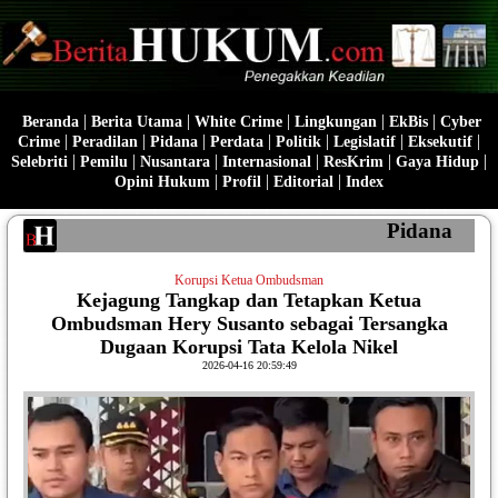
|
|
|
|
|
Beranda
Berita Utama
White Crime
Lingkungan
EkBis
Cyber
|
|
|
|
|
|
|
Crime
Peradilan
Pidana
Perdata
Politik
Legislatif
Eksekutif
|
|
|
|
|
|
Selebriti
Pemilu
Nusantara
Internasional
ResKrim
Gaya Hidup
|
|
|
Opini Hukum
Profil
Editorial
Index
Pidana
Korupsi Ketua Ombudsman
Kejagung Tangkap dan Tetapkan Ketua
Ombudsman Hery Susanto sebagai Tersangka
Dugaan Korupsi Tata Kelola Nikel
2026-04-16 20:59:49