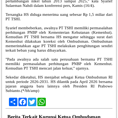
pertambangan nikel tahun 2013 sampai 2025," kata Syarief
Sulaeman Nahdi dalam konferensi pers, Kamis (16/4).
Tersangka HS diduga menerima uang sebesar Rp 1,5 miliar dari
PT TSHI.
Syarief membeberkan, awalnya PT TSHI memiliki permasalahan
perhitungan PNBP oleh Kementerian Kehutanan (Kemenhut).
Kemudian PT TSHI bersama HS mengatur sehingga surat dari
Kemenhut dilakukan koreksi oleh Ombudsman. Ombudsman
memerintahkan agar PT TSHI melakukan penghitungan sendiri
terkait beban yang harus dibayarkan.
"Pada awalnya ada salah satu perusahaan bernama PT TSHI
memiliki permasalahan perhitungan PNBP oleh Kemenhut.
Kemudian PT TSHI mencari jalan keluar," ujarnya.
Sekedar diketahui, HS menjabat sebagai Ketua Ombudsman RI
untuk periode 2026-2031. HS dilantik pada April 2026 bersama
jajaran anggota baru lainnya oleh Presiden RI Prabowo
Subianto.(*/bh/amp)
Share
Facebook
Twitter
WhatsApp
Berita Terkait Korupsi Ketua Ombudsman