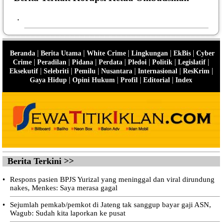
•
|
|
|
|
|
Beranda
Berita Utama
White Crime
Lingkungan
EkBis
Cyber
|
|
|
|
|
|
|
Crime
Peradilan
Pidana
Perdata
Pledoi
Politik
Legislatif
|
|
|
|
|
|
Eksekutif
Selebriti
Pemilu
Nusantara
Internasional
ResKrim
|
|
|
|
Gaya Hidup
Opini Hukum
Profil
Editorial
Index
Berita Terkini >>
•
Respons pasien BPJS Yurizal yang meninggal dan viral dirundung
nakes, Menkes: Saya merasa gagal
•
Sejumlah pemkab/pemkot di Jateng tak sanggup bayar gaji ASN,
Wagub: Sudah kita laporkan ke pusat