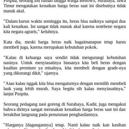
Puspita, seorang ibu rumah tangga warga Benowo, Surabaya, Jawa
Timur mengatakan kenaikan harga beras saat ini disebutnya tidak
masuk akal.
"Dalam kurun waktu seminggu itu, beras bisa naiknya sampai dua
kali kenaikan. Ini sangat tidak masuk akal karena notebene negara
kita negara agraris," keluhnya.
Kata dia, meski harga beras naik bagaimanapun tetap harus
membeli juga, karena merupakan kebutuhan pokok.
"Kalau di keluarga saya sendiri tidak mengurangi kebutuhan
nasinya. Untuk menyiasatinya biasanya kita beli beras dengan
kualitas premium ya misalnya, kita membeli dengan grade-nya
yang dikurangi dikit," ujarnya.
"Atau kalau nggak kita bisa mengaturnya dengan memilih membeli
lauk yang lebih murah. Saya begitu sih kalau menyiasatinya,"
lanjut Puspita.
Seorang pedagang nasi goreng di Surabaya, Kadir, juga mengakui
bahwa dirinya sangat merasakan kenaikan harga beras saat ini dan
berakibat langsung pada penurunan penghasilannya.
"Harganya [dagangannya] tetap. Nanti kalau naik kan kasihan