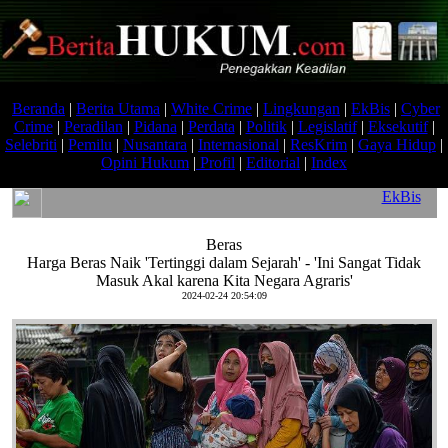
Beranda
|
Berita Utama
|
White Crime
|
Lingkungan
|
EkBis
|
Cyber
Crime
|
Peradilan
|
Pidana
|
Perdata
|
Politik
|
Legislatif
|
Eksekutif
|
Selebriti
|
Pemilu
|
Nusantara
|
Internasional
|
ResKrim
|
Gaya Hidup
|
Opini Hukum
|
Profil
|
Editorial
|
Index
EkBis
Beras
Harga Beras Naik 'Tertinggi dalam Sejarah' - 'Ini Sangat Tidak
Masuk Akal karena Kita Negara Agraris'
2024-02-24 20:54:09