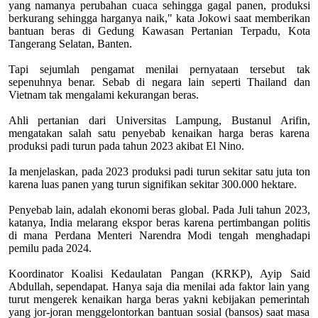
yang namanya perubahan cuaca sehingga gagal panen, produksi
berkurang sehingga harganya naik," kata Jokowi saat memberikan
bantuan beras di Gedung Kawasan Pertanian Terpadu, Kota
Tangerang Selatan, Banten.
Tapi sejumlah pengamat menilai pernyataan tersebut tak
sepenuhnya benar. Sebab di negara lain seperti Thailand dan
Vietnam tak mengalami kekurangan beras.
Ahli pertanian dari Universitas Lampung, Bustanul Arifin,
mengatakan salah satu penyebab kenaikan harga beras karena
produksi padi turun pada tahun 2023 akibat El Nino.
Ia menjelaskan, pada 2023 produksi padi turun sekitar satu juta ton
karena luas panen yang turun signifikan sekitar 300.000 hektare.
Penyebab lain, adalah ekonomi beras global. Pada Juli tahun 2023,
katanya, India melarang ekspor beras karena pertimbangan politis
di mana Perdana Menteri Narendra Modi tengah menghadapi
pemilu pada 2024.
Koordinator Koalisi Kedaulatan Pangan (KRKP), Ayip Said
Abdullah, sependapat. Hanya saja dia menilai ada faktor lain yang
turut mengerek kenaikan harga beras yakni kebijakan pemerintah
yang jor-joran menggelontorkan bantuan sosial (bansos) saat masa