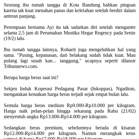
Seorang ibu rumah tangga di Kota Bandung bahkan pingsan
karena tak kuat menahan panas dan kelelahan setelah berdiri dalam
antrean panjang.
Perempuan bernama Ayi itu tak sadarkan diri setelah mengantre
selama 2,5 jam di Perumahan Mustika Hegar Regency pada Senin
(19/2) lalu.
Ibu rumah tangga lainnya, Rohaeti juga mengeluhkan hal yang
sama. "Pusing, kepanasan, dari belakang sudah tidak kuat. Mau
pulang lagi susah kan... tanggung," ucapnya seperti dilansir
Tribunnews.com.
Berapa harga beras saat ini?
Sekjen Induk Koperasi Pedagang Pasar (Inkoppas), Ngadiran,
mengatakan kenaikan harga beras terjadi sejak empat bulan lalu.
Semula harga beras medium Rp9.000-Rp10.000 per kilogram.
Harga naik pelan-pelan hingga sekarang pada Rabu (21/02)
menyentuh angka Rp13.000-Rp14.000 per kilogram.
Sedangkan beras premium, sebelumnya berada di kisaran
Rp12.000-Rp14.000 per kilogram. Namun merangkak terus
sampai di harga Rp17.000-Rp18.000 per kilogram.