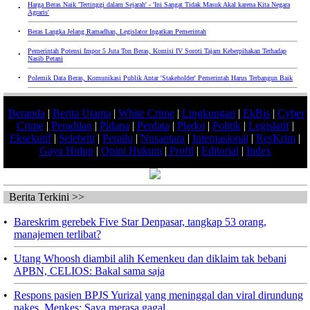
Harga Beras Naik 'Tertinggi dalam Sejarah' - 'Ini Sangat Tidak Masuk Akal karena Kita Negara
•
Agraris'
•
Beras Langka Jelang Ramadhan, Legislator Ingatkan Pemerintah
Pemerintah Potensi Impor 5 Juta Ton Beras, Komisi IV Soroti Tajam Keberpihakan Terhadap
•
Nasib Petani
•
Polemik Data Beras, Komunikasi Publik Antar 'Stakeholder' Pemerintah Harus Terbangun Baik
Beranda
|
Berita Utama
|
White Crime
|
Lingkungan
|
EkBis
|
Cyber
Crime
|
Peradilan
|
Pidana
|
Perdata
|
Pledoi
|
Politik
|
Legislatif
|
Eksekutif
|
Selebriti
|
Pemilu
|
Nusantara
|
Internasional
|
ResKrim
|
Gaya Hidup
|
Opini Hukum
|
Profil
|
Editorial
|
Index
Berita Terkini >>
•
Bareskrim gerebek Five Star Denpasar, tangkap 53 orang,
manajemen terlibat?
•
Utang Whoosh diambil alih Kemenkeu dan diklaim tak bebani
APBN, CELIOS: Bakal sama saja
•
Respons pasien BPJS Yurizal yang meninggal dan viral dirundung
nakes, Menkes: Saya merasa gagal