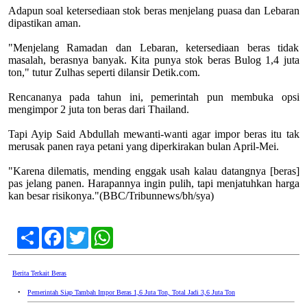
Adapun soal ketersediaan stok beras menjelang puasa dan Lebaran
dipastikan aman.
"Menjelang Ramadan dan Lebaran, ketersediaan beras tidak
masalah, berasnya banyak. Kita punya stok beras Bulog 1,4 juta
ton," tutur Zulhas seperti dilansir Detik.com.
Rencananya pada tahun ini, pemerintah pun membuka opsi
mengimpor 2 juta ton beras dari Thailand.
Tapi Ayip Said Abdullah mewanti-wanti agar impor beras itu tak
merusak panen raya petani yang diperkirakan bulan April-Mei.
"Karena dilematis, mending enggak usah kalau datangnya [beras]
pas jelang panen. Harapannya ingin pulih, tapi menjatuhkan harga
kan besar risikonya."(BBC/Tribunnews/bh/sya)
Share
Facebook
Twitter
WhatsApp
Berita Terkait Beras
•
Pemerintah Siap Tambah Impor Beras 1,6 Juta Ton, Total Jadi 3,6 Juta Ton