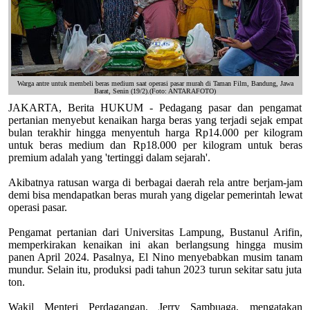
Warga antre untuk membeli beras medium saat operasi pasar murah di Taman Film, Bandung, Jawa
Barat, Senin (19/2).(Foto: ANTARAFOTO)
JAKARTA, Berita HUKUM - Pedagang pasar dan pengamat
pertanian menyebut kenaikan harga beras yang terjadi sejak empat
bulan terakhir hingga menyentuh harga Rp14.000 per kilogram
untuk beras medium dan Rp18.000 per kilogram untuk beras
premium adalah yang 'tertinggi dalam sejarah'.
Akibatnya ratusan warga di berbagai daerah rela antre berjam-jam
demi bisa mendapatkan beras murah yang digelar pemerintah lewat
operasi pasar.
Pengamat pertanian dari Universitas Lampung, Bustanul Arifin,
memperkirakan kenaikan ini akan berlangsung hingga musim
panen April 2024. Pasalnya, El Nino menyebabkan musim tanam
mundur. Selain itu, produksi padi tahun 2023 turun sekitar satu juta
ton.
Wakil Menteri Perdagangan, Jerry Sambuaga, mengatakan