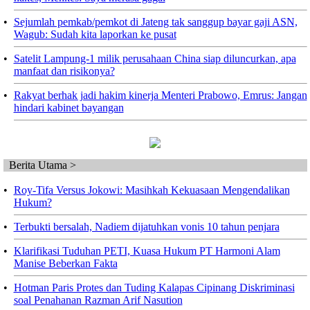
•
Sejumlah pemkab/pemkot di Jateng tak sanggup bayar gaji ASN,
Wagub: Sudah kita laporkan ke pusat
•
Satelit Lampung-1 milik perusahaan China siap diluncurkan, apa
manfaat dan risikonya?
•
Rakyat berhak jadi hakim kinerja Menteri Prabowo, Emrus: Jangan
hindari kabinet bayangan
Berita Utama >
•
Roy-Tifa Versus Jokowi: Masihkah Kekuasaan Mengendalikan
Hukum?
•
Terbukti bersalah, Nadiem dijatuhkan vonis 10 tahun penjara
•
Klarifikasi Tuduhan PETI, Kuasa Hukum PT Harmoni Alam
Manise Beberkan Fakta
•
Hotman Paris Protes dan Tuding Kalapas Cipinang Diskriminasi
soal Penahanan Razman Arif Nasution