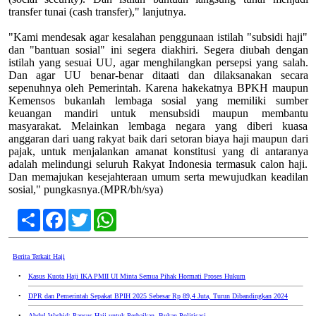
transfer tunai (cash transfer)," lanjutnya.
"Kami mendesak agar kesalahan penggunaan istilah "subsidi haji"
dan "bantuan sosial" ini segera diakhiri. Segera diubah dengan
istilah yang sesuai UU, agar menghilangkan persepsi yang salah.
Dan agar UU benar-benar ditaati dan dilaksanakan secara
sepenuhnya oleh Pemerintah. Karena hakekatnya BPKH maupun
Kemensos bukanlah lembaga sosial yang memiliki sumber
keuangan mandiri untuk mensubsidi maupun membantu
masyarakat. Melainkan lembaga negara yang diberi kuasa
anggaran dari uang rakyat baik dari setoran biaya haji maupun dari
pajak, untuk menjalankan amanat konstitusi yang di antaranya
adalah melindungi seluruh Rakyat Indonesia termasuk calon haji.
Dan memajukan kesejahteraan umum serta mewujudkan keadilan
sosial," pungkasnya.(MPR/bh/sya)
Share
Facebook
Twitter
WhatsApp
Berita Terkait Haji
•
Kasus Kuota Haji IKA PMII UI Minta Semua Pihak Hormati Proses Hukum
•
DPR dan Pemerintah Sepakat BPIH 2025 Sebesar Rp 89,4 Juta, Turun Dibandingkan 2024
•
Abdul Wachid: Pansus Haji untuk Perbaikan, Bukan Politisasi