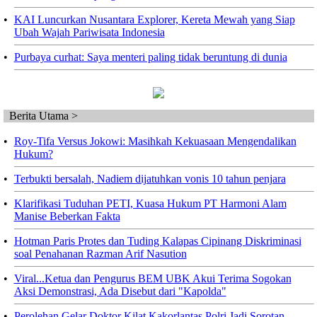
•
KAI Luncurkan Nusantara Explorer, Kereta Mewah yang Siap
Ubah Wajah Pariwisata Indonesia
•
Purbaya curhat: Saya menteri paling tidak beruntung di dunia
Berita Utama >
•
Roy-Tifa Versus Jokowi: Masihkah Kekuasaan Mengendalikan
Hukum?
•
Terbukti bersalah, Nadiem dijatuhkan vonis 10 tahun penjara
•
Klarifikasi Tuduhan PETI, Kuasa Hukum PT Harmoni Alam
Manise Beberkan Fakta
•
Hotman Paris Protes dan Tuding Kalapas Cipinang Diskriminasi
soal Penahanan Razman Arif Nasution
•
Viral...Ketua dan Pengurus BEM UBK Akui Terima Sogokan
Aksi Demonstrasi, Ada Disebut dari "Kapolda"
•
Perolehan Gelar Doktor Kilat Kakorlantas Polri Jadi Sorotan