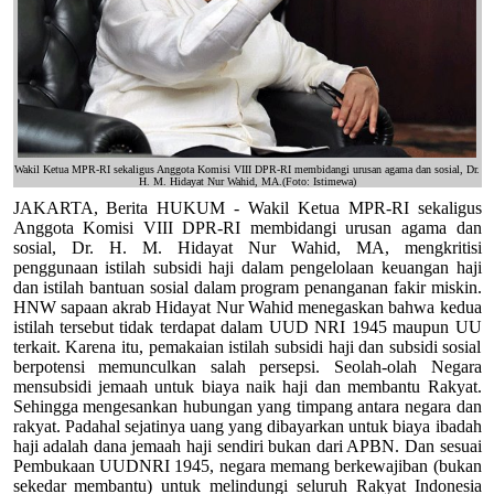
Wakil Ketua MPR-RI sekaligus Anggota Komisi VIII DPR-RI membidangi urusan agama dan sosial, Dr.
H. M. Hidayat Nur Wahid, MA.(Foto: Istimewa)
JAKARTA, Berita HUKUM - Wakil Ketua MPR-RI sekaligus
Anggota Komisi VIII DPR-RI membidangi urusan agama dan
sosial, Dr. H. M. Hidayat Nur Wahid, MA, mengkritisi
penggunaan istilah subsidi haji dalam pengelolaan keuangan haji
dan istilah bantuan sosial dalam program penanganan fakir miskin.
HNW sapaan akrab Hidayat Nur Wahid menegaskan bahwa kedua
istilah tersebut tidak terdapat dalam UUD NRI 1945 maupun UU
terkait. Karena itu, pemakaian istilah subsidi haji dan subsidi sosial
berpotensi memunculkan salah persepsi. Seolah-olah Negara
mensubsidi jemaah untuk biaya naik haji dan membantu Rakyat.
Sehingga mengesankan hubungan yang timpang antara negara dan
rakyat. Padahal sejatinya uang yang dibayarkan untuk biaya ibadah
haji adalah dana jemaah haji sendiri bukan dari APBN. Dan sesuai
Pembukaan UUDNRI 1945, negara memang berkewajiban (bukan
sekedar membantu) untuk melindungi seluruh Rakyat Indonesia