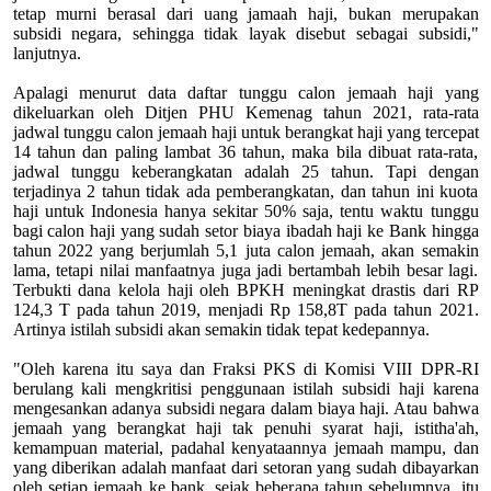
tetap murni berasal dari uang jamaah haji, bukan merupakan
subsidi negara, sehingga tidak layak disebut sebagai subsidi,"
lanjutnya.
Apalagi menurut data daftar tunggu calon jemaah haji yang
dikeluarkan oleh Ditjen PHU Kemenag tahun 2021, rata-rata
jadwal tunggu calon jemaah haji untuk berangkat haji yang tercepat
14 tahun dan paling lambat 36 tahun, maka bila dibuat rata-rata,
jadwal tunggu keberangkatan adalah 25 tahun. Tapi dengan
terjadinya 2 tahun tidak ada pemberangkatan, dan tahun ini kuota
haji untuk Indonesia hanya sekitar 50% saja, tentu waktu tunggu
bagi calon haji yang sudah setor biaya ibadah haji ke Bank hingga
tahun 2022 yang berjumlah 5,1 juta calon jemaah, akan semakin
lama, tetapi nilai manfaatnya juga jadi bertambah lebih besar lagi.
Terbukti dana kelola haji oleh BPKH meningkat drastis dari RP
124,3 T pada tahun 2019, menjadi Rp 158,8T pada tahun 2021.
Artinya istilah subsidi akan semakin tidak tepat kedepannya.
"Oleh karena itu saya dan Fraksi PKS di Komisi VIII DPR-RI
berulang kali mengkritisi penggunaan istilah subsidi haji karena
mengesankan adanya subsidi negara dalam biaya haji. Atau bahwa
jemaah yang berangkat haji tak penuhi syarat haji, istitha'ah,
kemampuan material, padahal kenyataannya jemaah mampu, dan
yang diberikan adalah manfaat dari setoran yang sudah dibayarkan
oleh setiap jemaah ke bank, sejak beberapa tahun sebelumnya, itu