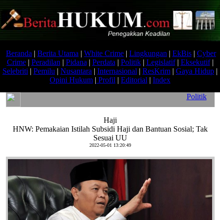
Beranda
|
Berita Utama
|
White Crime
|
Lingkungan
|
EkBis
|
Cyber
Crime
|
Peradilan
|
Pidana
|
Perdata
|
Politik
|
Legislatif
|
Eksekutif
|
Selebriti
|
Pemilu
|
Nusantara
|
Internasional
|
ResKrim
|
Gaya Hidup
|
Opini Hukum
|
Profil
|
Editorial
|
Index
Politik
Haji
HNW: Pemakaian Istilah Subsidi Haji dan Bantuan Sosial; Tak
Sesuai UU
2022-05-01 13:20:49