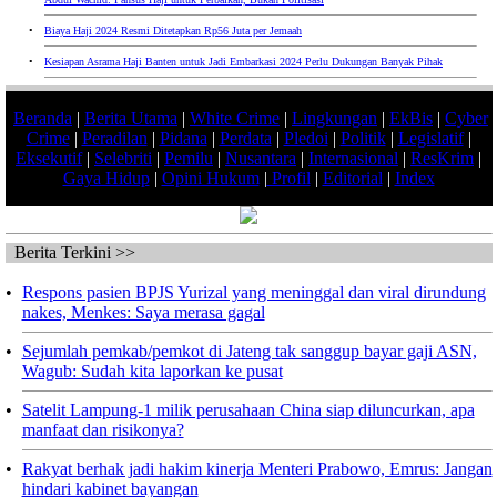
•
Biaya Haji 2024 Resmi Ditetapkan Rp56 Juta per Jemaah
•
Kesiapan Asrama Haji Banten untuk Jadi Embarkasi 2024 Perlu Dukungan Banyak Pihak
Beranda
|
Berita Utama
|
White Crime
|
Lingkungan
|
EkBis
|
Cyber
Crime
|
Peradilan
|
Pidana
|
Perdata
|
Pledoi
|
Politik
|
Legislatif
|
Eksekutif
|
Selebriti
|
Pemilu
|
Nusantara
|
Internasional
|
ResKrim
|
Gaya Hidup
|
Opini Hukum
|
Profil
|
Editorial
|
Index
Berita Terkini >>
•
Respons pasien BPJS Yurizal yang meninggal dan viral dirundung
nakes, Menkes: Saya merasa gagal
•
Sejumlah pemkab/pemkot di Jateng tak sanggup bayar gaji ASN,
Wagub: Sudah kita laporkan ke pusat
•
Satelit Lampung-1 milik perusahaan China siap diluncurkan, apa
manfaat dan risikonya?
•
Rakyat berhak jadi hakim kinerja Menteri Prabowo, Emrus: Jangan
hindari kabinet bayangan