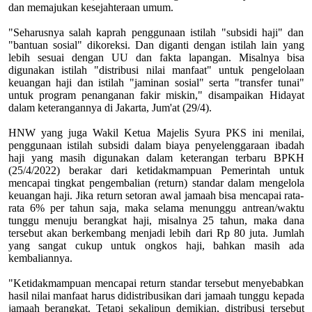
dan memajukan kesejahteraan umum.
"Seharusnya salah kaprah penggunaan istilah "subsidi haji" dan
"bantuan sosial" dikoreksi. Dan diganti dengan istilah lain yang
lebih sesuai dengan UU dan fakta lapangan. Misalnya bisa
digunakan istilah "distribusi nilai manfaat" untuk pengelolaan
keuangan haji dan istilah "jaminan sosial" serta "transfer tunai"
untuk program penanganan fakir miskin," disampaikan Hidayat
dalam keterangannya di Jakarta, Jum'at (29/4).
HNW yang juga Wakil Ketua Majelis Syura PKS ini menilai,
penggunaan istilah subsidi dalam biaya penyelenggaraan ibadah
haji yang masih digunakan dalam keterangan terbaru BPKH
(25/4/2022) berakar dari ketidakmampuan Pemerintah untuk
mencapai tingkat pengembalian (return) standar dalam mengelola
keuangan haji. Jika return setoran awal jamaah bisa mencapai rata-
rata 6% per tahun saja, maka selama menunggu antrean/waktu
tunggu menuju berangkat haji, misalnya 25 tahun, maka dana
tersebut akan berkembang menjadi lebih dari Rp 80 juta. Jumlah
yang sangat cukup untuk ongkos haji, bahkan masih ada
kembaliannya.
"Ketidakmampuan mencapai return standar tersebut menyebabkan
hasil nilai manfaat harus didistribusikan dari jamaah tunggu kepada
jamaah berangkat. Tetapi sekalipun demikian, distribusi tersebut