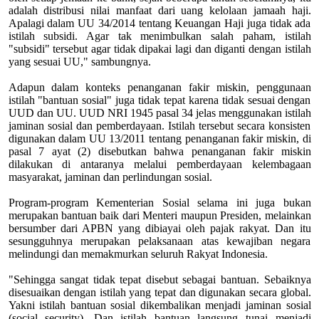
adalah distribusi nilai manfaat dari uang kelolaan jamaah haji.
Apalagi dalam UU 34/2014 tentang Keuangan Haji juga tidak ada
istilah subsidi. Agar tak menimbulkan salah paham, istilah
"subsidi" tersebut agar tidak dipakai lagi dan diganti dengan istilah
yang sesuai UU," sambungnya.
Adapun dalam konteks penanganan fakir miskin, penggunaan
istilah "bantuan sosial" juga tidak tepat karena tidak sesuai dengan
UUD dan UU. UUD NRI 1945 pasal 34 jelas menggunakan istilah
jaminan sosial dan pemberdayaan. Istilah tersebut secara konsisten
digunakan dalam UU 13/2011 tentang penanganan fakir miskin, di
pasal 7 ayat (2) disebutkan bahwa penanganan fakir miskin
dilakukan di antaranya melalui pemberdayaan kelembagaan
masyarakat, jaminan dan perlindungan sosial.
Program-program Kementerian Sosial selama ini juga bukan
merupakan bantuan baik dari Menteri maupun Presiden, melainkan
bersumber dari APBN yang dibiayai oleh pajak rakyat. Dan itu
sesungguhnya merupakan pelaksanaan atas kewajiban negara
melindungi dan memakmurkan seluruh Rakyat Indonesia.
"Sehingga sangat tidak tepat disebut sebagai bantuan. Sebaiknya
disesuaikan dengan istilah yang tepat dan digunakan secara global.
Yakni istilah bantuan sosial dikembalikan menjadi jaminan sosial
(social security). Dan istilah bantuan langsung tunai menjadi