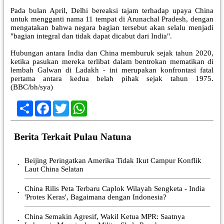
Pada bulan April, Delhi bereaksi tajam terhadap upaya China
untuk mengganti nama 11 tempat di Arunachal Pradesh, dengan
mengatakan bahwa negara bagian tersebut akan selalu menjadi
"bagian integral dan tidak dapat dicabut dari India".
Hubungan antara India dan China memburuk sejak tahun 2020,
ketika pasukan mereka terlibat dalam bentrokan mematikan di
lembah Galwan di Ladakh - ini merupakan konfrontasi fatal
pertama antara kedua belah pihak sejak tahun 1975.
(BBC/bh/sya)
Share
Facebook
Twitter
WhatsApp
Berita Terkait Pulau Natuna
Beijing Peringatkan Amerika Tidak Ikut Campur Konflik
•
Laut China Selatan
China Rilis Peta Terbaru Caplok Wilayah Sengketa - India
•
'Protes Keras', Bagaimana dengan Indonesia?
China Semakin Agresif, Wakil Ketua MPR: Saatnya
•