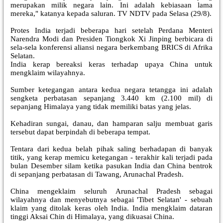
merupakan milik negara lain. Ini adalah kebiasaan lama
mereka," katanya kepada saluran. TV NDTV pada Selasa (29/8).
Protes India terjadi beberapa hari setelah Perdana Menteri
Narendra Modi dan Presiden Tiongkok Xi Jinping berbicara di
sela-sela konferensi aliansi negara berkembang BRICS di Afrika
Selatan.
India kerap bereaksi keras terhadap upaya China untuk
mengklaim wilayahnya.
Sumber ketegangan antara kedua negara tetangga ini adalah
sengketa perbatasan sepanjang 3.440 km (2.100 mil) di
sepanjang Himalaya yang tidak memiliki batas yang jelas.
Kehadiran sungai, danau, dan hamparan salju membuat garis
tersebut dapat berpindah di beberapa tempat.
Tentara dari kedua belah pihak saling berhadapan di banyak
titik, yang kerap memicu ketegangan - terakhir kali terjadi pada
bulan Desember silam ketika pasukan India dan China bentrok
di sepanjang perbatasan di Tawang, Arunachal Pradesh.
China mengeklaim seluruh Arunachal Pradesh sebagai
wilayahnya dan menyebutnya sebagai 'Tibet Selatan' - sebuah
klaim yang ditolak keras oleh India. India mengklaim dataran
tinggi Aksai Chin di Himalaya, yang dikuasai China.