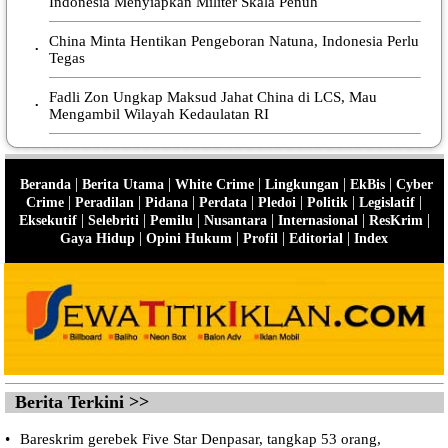
Indonesia Menyiapkan Militer Skala Penuh
China Minta Hentikan Pengeboran Natuna, Indonesia Perlu
•
Tegas
Fadli Zon Ungkap Maksud Jahat China di LCS, Mau
•
Mengambil Wilayah Kedaulatan RI
|
|
|
|
|
Beranda
Berita Utama
White Crime
Lingkungan
EkBis
Cyber
|
|
|
|
|
|
|
Crime
Peradilan
Pidana
Perdata
Pledoi
Politik
Legislatif
|
|
|
|
|
|
Eksekutif
Selebriti
Pemilu
Nusantara
Internasional
ResKrim
|
|
|
|
Gaya Hidup
Opini Hukum
Profil
Editorial
Index
Berita Terkini >>
•
Bareskrim gerebek Five Star Denpasar, tangkap 53 orang,