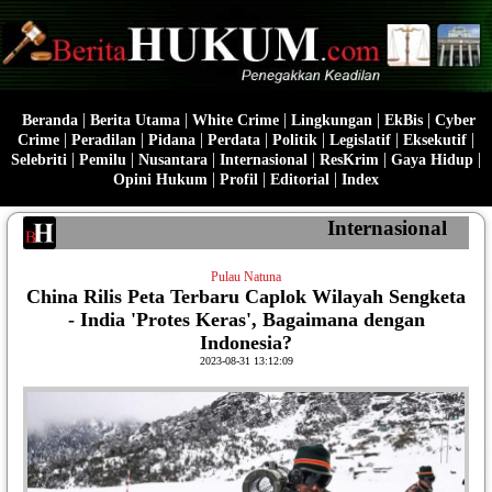
|
|
|
|
|
Beranda
Berita Utama
White Crime
Lingkungan
EkBis
Cyber
|
|
|
|
|
|
|
Crime
Peradilan
Pidana
Perdata
Politik
Legislatif
Eksekutif
|
|
|
|
|
|
Selebriti
Pemilu
Nusantara
Internasional
ResKrim
Gaya Hidup
|
|
|
Opini Hukum
Profil
Editorial
Index
Internasional
Pulau Natuna
China Rilis Peta Terbaru Caplok Wilayah Sengketa
- India 'Protes Keras', Bagaimana dengan
Indonesia?
2023-08-31 13:12:09