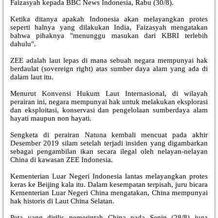
Faizasyah kepada BBC News Indonesia, Rabu (30/8).
Ketika ditanya apakah Indonesia akan melayangkan protes
seperti halnya yang dilakukan India, Faizasyah mengatakan
bahwa pihaknya "menunggu masukan dari KBRI terlebih
dahulu".
ZEE adalah laut lepas di mana sebuah negara mempunyai hak
berdaulat (sovereign right) atas sumber daya alam yang ada di
dalam laut itu.
Menurut Konvensi Hukum Laut Internasional, di wilayah
perairan ini, negara mempunyai hak untuk melakukan eksplorasi
dan eksploitasi, konservasi dan pengelolaan sumberdaya alam
hayati maupun non hayati.
Sengketa di perairan Natuna kembali mencuat pada akhir
Desember 2019 silam setelah terjadi insiden yang digambarkan
sebagai pengambilan ikan secara ilegal oleh nelayan-nelayan
China di kawasan ZEE Indonesia.
Kementerian Luar Negeri Indonesia lantas melayangkan protes
keras ke Beijing kala itu. Dalam kesempatan terpisah, juru bicara
Kementerian Luar Negeri China mengatakan, China mempunyai
hak historis di Laut China Selatan.
Peta yang dirilis pemerintah China pada Senin (28/8) juga