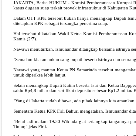
JAKARTA, Berita HUKUM - Komisi Pemberantasan Korupsi Repu
kasus dugaan suap terkait proyek infrastruktur di Kabupaten K
Dalam OTT KPK tersebut bukan hanya menangkap Bupati Ismuna
ditetapkan KPK sebagai tersangka penerima suap.
Hal tersebut dikatakan Wakil Ketua Komisi Pemberantasan Kor
Kamis (2/7).
Nawawi menuturkan, Ismunandar ditangkap bersama istrinya se
"Semalam kita amankan sang bupati beserta istrinya dan seorang
Nawawi yang mantan Ketua PN Samarinda tersebut mengatakan 
untuk diperiksa lebih lanjut.
Selain menangkap Bupati Kutim beserta Istri dan Ketua Bapppeda
saldo Rp4,8 miliar dan sertifikat deposito sebesar Rp1,2 milia
"Yang di Jakarta sudah dibawa, ada pihak lainnya kita amankan
Sementara Ketua KPK Firli Bahuri mengatakan, Ismunandar dita
"Betul tadi malam 19.30 Wib ada giat tertangkap tangannya pa
Timur," jelas Firli.