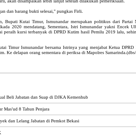
irli, akan disampaikan lebih lanjut setelah dilakukan pemeriksaan.
 dan barang bukti selesai," pungkas Firli.
Bupati Kutai Timur, Ismunandar merupakan politikus dari Partai 
Pilkada 2020 mendatang, Sementara, Istri Ismunandar yakni Encek UR 
 peraih kursi terbanyak di DPRD Kutim hasil Pemilu 2019 lalu, se
Kutai Timur Ismunandar bersama Istrinya yang menjabat Ketua DPRD 
m. Ke delapan orang sementara di periksa di Mapolres Samarinda.(dbs/
Jual Beli Jabatan dan Suap di DJKA Kemenhub
r Mas'ud 8 Tahun Penjara
ek dan Lelang Jabatan di Pemkot Bekasi
K