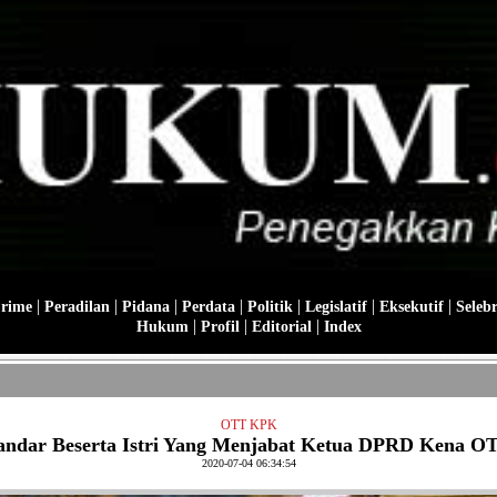
|
|
|
|
|
|
|
Crime
Peradilan
Pidana
Perdata
Politik
Legislatif
Eksekutif
Selebr
|
|
|
Hukum
Profil
Editorial
Index
OTT KPK
andar Beserta Istri Yang Menjabat Ketua DPRD Kena O
2020-07-04 06:34:54