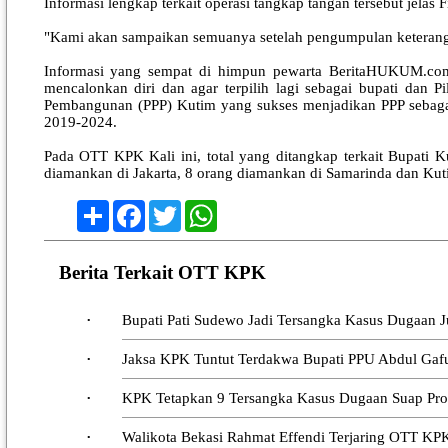
Informasi lengkap terkait operasi tangkap tangan tersebut jelas F
"Kami akan sampaikan semuanya setelah pengumpulan keterangan
Informasi yang sempat di himpun pewarta BeritaHUKUM.com, 
mencalonkan diri dan agar terpilih lagi sebagai bupati dan 
Pembangunan (PPP) Kutim yang sukses menjadikan PPP sebagai
2019-2024.
Pada OTT KPK Kali ini, total yang ditangkap terkait Bupati 
diamankan di Jakarta, 8 orang diamankan di Samarinda dan Kuti
Share
Facebook
Twitter
WhatsApp
Berita Terkait OTT KPK
Bupati Pati Sudewo Jadi Tersangka Kasus Dugaan 
•
Jaksa KPK Tuntut Terdakwa Bupati PPU Abdul Gafu
•
KPK Tetapkan 9 Tersangka Kasus Dugaan Suap Proy
•
Walikota Bekasi Rahmat Effendi Terjaring OTT KP
•