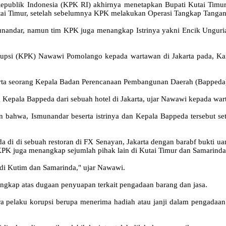
blik Indonesia (KPK RI) akhirnya menetapkan Bupati Kutai Timur I
utai Timur, setelah sebelumnya KPK melakukan Operasi Tangkap Tangan
ndar, namun tim KPK juga menangkap Istrinya yakni Encik Unguria 
upsi (KPK) Nawawi Pomolango kepada wartawan di Jakarta pada, Kami
rta seorang Kepala Badan Perencanaan Pembangunan Daerah (Bappeda)
 Kepala Bappeda dari sebuah hotel di Jakarta, ujar Nawawi kepada wart
bahwa, Ismunandar beserta istrinya dan Kepala Bappeda tersebut s
 di di sebuah restoran di FX Senayan, Jakarta dengan barabf bukti ua
r. KPK juga menangkap sejumlah pihak lain di Kutai Timur dan Samarind
 di Kutim dan Samarinda," ujar Nawawi.
ngkap atas dugaan penyuapan terkait pengadaan barang dan jasa.
ra pelaku korupsi berupa menerima hadiah atau janji dalam pengadaan 