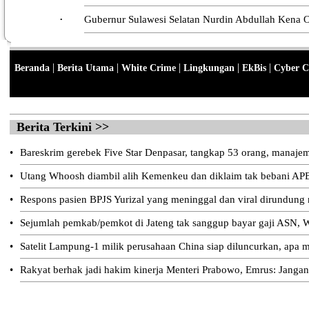
Gubernur Sulawesi Selatan Nurdin Abdullah Kena
•
|
|
|
|
|
Beranda
Berita Utama
White Crime
Lingkungan
EkBis
Cyber C
Berita Terkini >>
•
Bareskrim gerebek Five Star Denpasar, tangkap 53 orang, manajeme
•
Utang Whoosh diambil alih Kemenkeu dan diklaim tak bebani AP
•
Respons pasien BPJS Yurizal yang meninggal dan viral dirundung
•
Sejumlah pemkab/pemkot di Jateng tak sanggup bayar gaji ASN, W
•
Satelit Lampung-1 milik perusahaan China siap diluncurkan, apa m
•
Rakyat berhak jadi hakim kinerja Menteri Prabowo, Emrus: Jangan