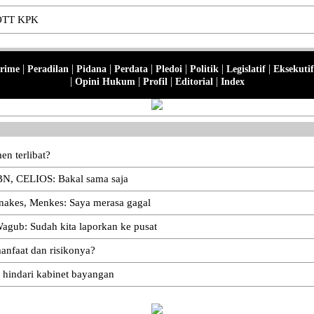
 OTT KPK
|
|
|
|
|
|
|
rime
Peradilan
Pidana
Perdata
Pledoi
Politik
Legislatif
Eksekutif
|
|
|
|
Opini Hukum
Profil
Editorial
Index
n terlibat?
BN, CELIOS: Bakal sama saja
 nakes, Menkes: Saya merasa gagal
agub: Sudah kita laporkan ke pusat
anfaat dan risikonya?
 hindari kabinet bayangan