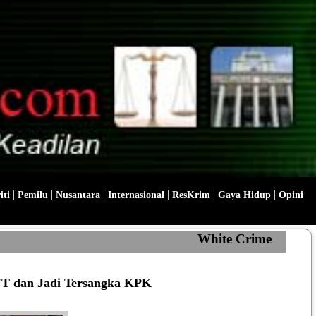
|
|
|
|
|
|
iti
Pemilu
Nusantara
Internasional
ResKrim
Gaya Hidup
Opini
White Crime
TT dan Jadi Tersangka KPK