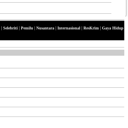
|
|
|
|
|
|
Selebriti
Pemilu
Nusantara
Internasional
ResKrim
Gaya Hidup