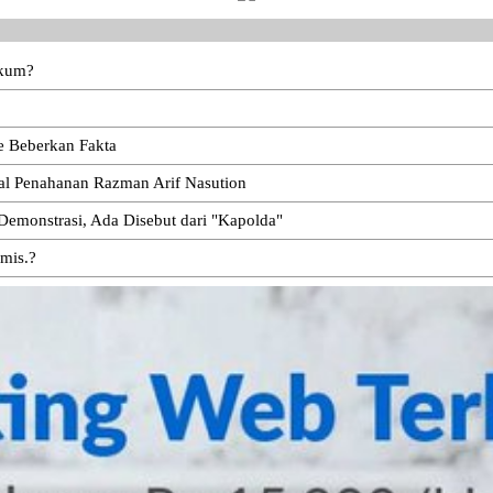
ukum?
e Beberkan Fakta
oal Penahanan Razman Arif Nasution
emonstrasi, Ada Disebut dari "Kapolda"
emis.?