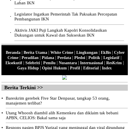
•
Lahan IKN
Legislator Ingatkan Pemerintah Tak Paksakan Percepatan
•
Pembangunan IKN
Aktivis JAKI Puji Langkah Kapolri Konsolidasikan
•
Dukungan untuk Kawal dan Sukseskan IKN
|
|
|
|
|
Beranda
Berita Utama
White Crime
Lingkungan
EkBis
Cyber
|
|
|
|
|
|
|
Crime
Peradilan
Pidana
Perdata
Pledoi
Politik
Legislatif
|
|
|
|
|
|
Eksekutif
Selebriti
Pemilu
Nusantara
Internasional
ResKrim
|
|
|
|
Gaya Hidup
Opini Hukum
Profil
Editorial
Index
Berita Terkini >>
•
Bareskrim gerebek Five Star Denpasar, tangkap 53 orang,
manajemen terlibat?
•
Utang Whoosh diambil alih Kemenkeu dan diklaim tak bebani
APBN, CELIOS: Bakal sama saja
•
Respons pasien BPJS Yurizal yang meninggal dan viral dirundung