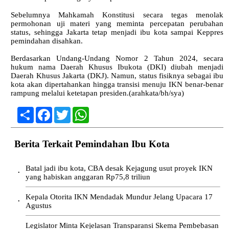
Sebelumnya Mahkamah Konstitusi secara tegas menolak
permohonan uji materi yang meminta percepatan perubahan
status, sehingga Jakarta tetap menjadi ibu kota sampai Keppres
pemindahan disahkan.
Berdasarkan Undang-Undang Nomor 2 Tahun 2024, secara
hukum nama Daerah Khusus Ibukota (DKI) diubah menjadi
Daerah Khusus Jakarta (DKJ). Namun, status fisiknya sebagai ibu
kota akan dipertahankan hingga transisi menuju IKN benar-benar
rampung melalui ketetapan presiden.(arahkata/bh/sya)
Share
Facebook
Twitter
WhatsApp
Berita Terkait Pemindahan Ibu Kota
Batal jadi ibu kota, CBA desak Kejagung usut proyek IKN
•
yang habiskan anggaran Rp75,8 triliun
Kepala Otorita IKN Mendadak Mundur Jelang Upacara 17
•
Agustus
Legislator Minta Kejelasan Transparansi Skema Pembebasan