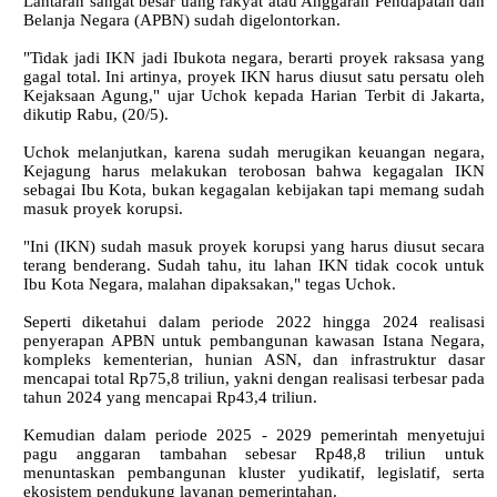
Lantaran sangat besar uang rakyat atau Anggaran Pendapatan dan
Belanja Negara (APBN) sudah digelontorkan.
"Tidak jadi IKN jadi Ibukota negara, berarti proyek raksasa yang
gagal total. Ini artinya, proyek IKN harus diusut satu persatu oleh
Kejaksaan Agung," ujar Uchok kepada Harian Terbit di Jakarta,
dikutip Rabu, (20/5).
Uchok melanjutkan, karena sudah merugikan keuangan negara,
Kejagung harus melakukan terobosan bahwa kegagalan IKN
sebagai Ibu Kota, bukan kegagalan kebijakan tapi memang sudah
masuk proyek korupsi.
"Ini (IKN) sudah masuk proyek korupsi yang harus diusut secara
terang benderang. Sudah tahu, itu lahan IKN tidak cocok untuk
Ibu Kota Negara, malahan dipaksakan," tegas Uchok.
Seperti diketahui dalam periode 2022 hingga 2024 realisasi
penyerapan APBN untuk pembangunan kawasan Istana Negara,
kompleks kementerian, hunian ASN, dan infrastruktur dasar
mencapai total Rp75,8 triliun, yakni dengan realisasi terbesar pada
tahun 2024 yang mencapai Rp43,4 triliun.
Kemudian dalam periode 2025 - 2029 pemerintah menyetujui
pagu anggaran tambahan sebesar Rp48,8 triliun untuk
menuntaskan pembangunan kluster yudikatif, legislatif, serta
ekosistem pendukung layanan pemerintahan.