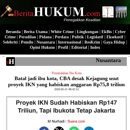
|
|
|
|
|
Beranda
Berita Utama
White Crime
Lingkungan
EkBis
Cyber
|
|
|
|
|
|
|
Crime
Peradilan
Pidana
Perdata
Politik
Legislatif
Eksekutif
|
|
|
|
|
|
Selebriti
Pemilu
Nusantara
Internasional
ResKrim
Gaya Hidup
|
|
|
Opini Hukum
Profil
Editorial
Index
Nusantara
Pemindahan Ibu Kota
Batal jadi ibu kota, CBA desak Kejagung usut
proyek IKN yang habiskan anggaran Rp75,8 triliun
2026-05-21 08:42:51